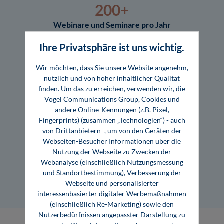
200+
Webinare und Seminare pro Jahr
Ihre Privatsphäre ist uns wichtig.
180+
Wir möchten, dass Sie unsere Website angenehm,
Referent:innen aus 14 Branchen
nützlich und von hoher inhaltlicher Qualität
finden. Um das zu erreichen, verwenden wir, die
Vogel Communications Group, Cookies und
200+
andere Online-Kennungen (z.B. Pixel,
Fingerprints) (zusammen „Technologien“) - auch
Fachbücher und E-Books
von Drittanbietern -, um von den Geräten der
Webseiten-Besucher Informationen über die
350+
Nutzung der Webseite zu Zwecken der
Webanalyse (einschließlich Nutzungsmessung
Autor:innen aus Wissenschaft ­ und Praxis
und Standortbestimmung), Verbesserung der
Webseite und personalisierter
interessenbasierter digitaler Werbemaßnahmen
(einschließlich Re-Marketing) sowie den
Nutzerbedürfnissen angepasster Darstellung zu