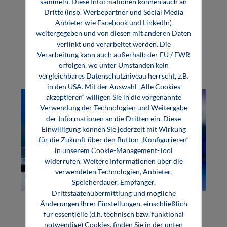
sammeln. Diese Informationen können auch an
Dritte (insb. Werbepartner und Social Media
Anbieter wie Facebook und LinkedIn)
weitergegeben und von diesen mit anderen Daten
verlinkt und verarbeitet werden. Die
Themen
Verarbeitung kann auch außerhalb der EU / EWR
erfolgen, wo unter Umständen kein
vergleichbares Datenschutzniveau herrscht, z.B.
in den USA. Mit der Auswahl „Alle Cookies
akzeptieren“ willigen Sie in die vorgenannte
Verwendung der Technologien und Weitergabe
der Informationen an die Dritten ein. Diese
Einwilligung können Sie jederzeit mit Wirkung
für die Zukunft über den Button „Konfigurieren“
in unserem Cookie-Management-Tool
widerrufen. Weitere Informationen über die
verwendeten Technologien, Anbieter,
Maschinenbau
Speicherdauer, Empfänger,
Drittstaatenübermittlung und mögliche
Grundlagen
Änderungen Ihrer Einstellungen, einschließlich
für essentielle (d.h. technisch bzw. funktional
Werkstoffe
notwendige) Cookies, finden Sie in der unten