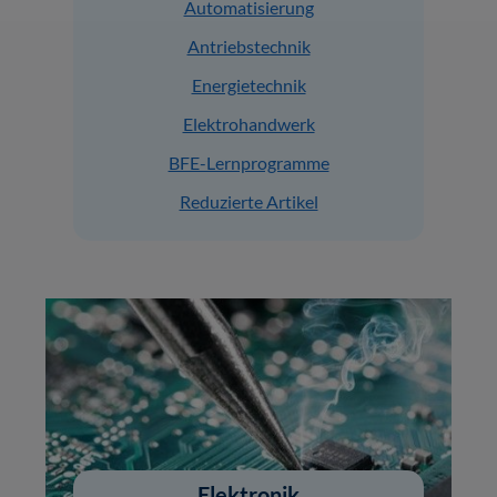
Automatisierung
Antriebstechnik
Energietechnik
Elektrohandwerk
BFE-Lernprogramme
Reduzierte Artikel
Elektronik