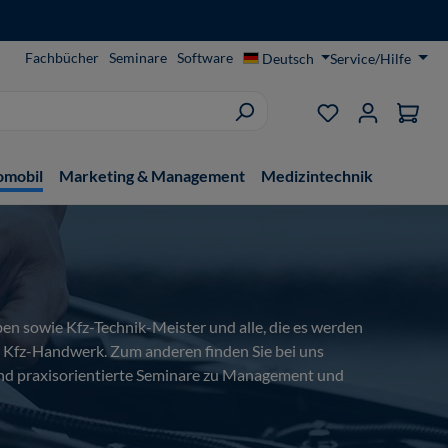
Fachbücher
Seminare
Software
Deutsch
Service/Hilfe
Du hast 0 Produ
omobil
Marketing & Management
Medizintechnik
en sowie Kfz-Technik-Meister und alle, die es werden
m Kfz-Handwerk. Zum anderen finden Sie bei uns
 und praxisorientierte Seminare zu Management und