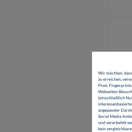
Wir möchten, dass 
zu erreichen, ver
Pixel, Fingerprint
Webseiten-Besuche
(einschließlich N
interessenbasiert
angepasster Darst
Social Media Anbi
und verarbeitet w
kein vergleichbare