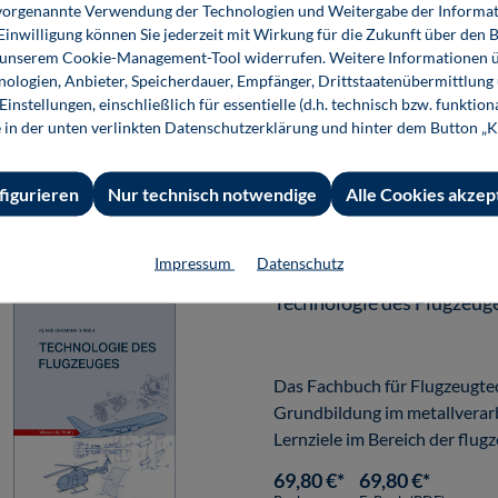
ie vorgenannte Verwendung der Technologien und Weitergabe der Informat
 Einwilligung können Sie jederzeit mit Wirkung für die Zukunft über den 
✓ Prüfkriterien für sinnvoll
n unserem Cookie-Management-Tool widerrufen. Weitere Informationen ü
Autohaus ✓ Fahrplan für den
ologien, Anbieter, Speicherdauer, Empfänger, Drittstaatenübermittlung
instellungen, einschließlich für essentielle (d.h. technisch bzw. funktio
e in der unten verlinkten Datenschutzerklärung und hinter dem Button „K
260,10 €*
Offenes Seminar, Inhouse Seminar
figurieren
Nur technisch notwendige
Alle Cookies akzep
Impressum
Datenschutz
Technologie des Flugzeug
Das Fachbuch für Flugzeugtec
Grundbildung im metallverar
Lernziele im Bereich der flu
mit
69,80 €*
69,80 €*