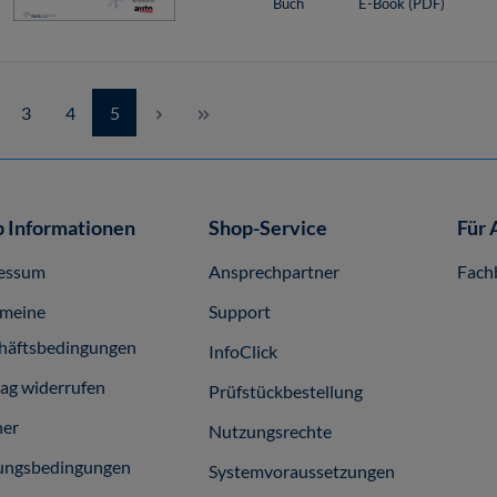
Buch
E-Book (PDF)
Seite
Seite
Seite
3
4
5
 Informationen
Shop-Service
Für 
essum
Ansprechpartner
Fach
emeine
Support
häftsbedingungen
InfoClick
rag widerrufen
Prüfstückbestellung
ner
Nutzungsrechte
ungsbedingungen
Systemvoraussetzungen