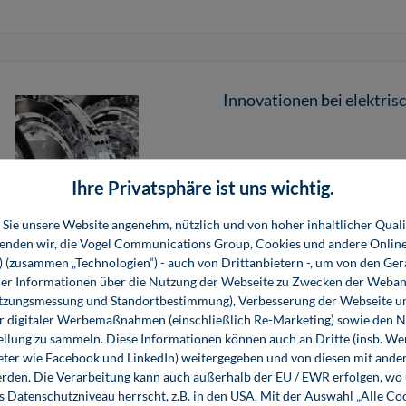
Innovationen bei elektris
Das Seminar gibt einen Überb
Ihre Privatsphäre ist uns wichtig.
Traktionsmaschinen und Wech
Kühlmethoden und Normen.
Sie unsere Website angenehm, nützlich und von hoher inhaltlicher Quali
517,00 €*
wenden wir, die Vogel Communications Group, Cookies und andere Onlin
s) (zusammen „Technologien“) - auch von Drittanbietern -, um von den Ger
Offenes Seminar, Inhouse Seminar
r Informationen über die Nutzung der Webseite zu Zwecken der Weban
utzungsmessung und Standortbestimmung), Verbesserung der Webseite un
er digitaler Werbemaßnahmen (einschließlich Re-Marketing) sowie den 
ellung zu sammeln. Diese Informationen können auch an Dritte (insb. W
eter wie Facebook und LinkedIn) weitergegeben und von diesen mit ander
KI im Autohaus realistisc
erden. Die Verarbeitung kann auch außerhalb der EU / EWR erfolgen, w
s Datenschutzniveau herrscht, z.B. in den USA. Mit der Auswahl „Alle Co