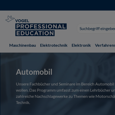
 Hauptinhalt springen
Zur Suche springen
Zur Hauptnavigation springen
Suchvorschläge
erscheinen
während
der
Maschinenbau
Elektrotechnik
Elektronik
Verfahren
Eingabe.
Automobil
Unsere Fachbücher und Seminare im Bereich Automobil ri
wollen. Das Programm umfasst zum einen Lehrbücher und
zahlreiche Nachschlagewerke zu Themen wie Motorschäden
Technik.