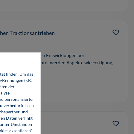
chen Traktionsantrieben
lick über die neuesten Entwicklungen bei
selrichtern. Betrachtet werden Aspekte wie Fertigung,
tät finden. Um das
e-Kennungen (z.B.
äten der
alyse
d personalisierter
Nutzerbedürfnissen
erbepartner und
en Daten verlinkt
h einordnen
o unter Umständen
okies akzeptieren“