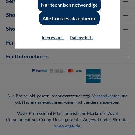
Service-Hotline
Nur technisch notwendige
Shop Informationen
Alle Cookies akzeptieren
Shop-Service
Impressum
Datenschutz
Für Autor-/innen
Für Unternehmen
Alle Preise inkl. gesetzl. Mehrwertsteuer zzgl.
Versandkosten
und
ggf. Nachnahmegebühren, wenn nicht anders angegeben.
Vogel Professional Education ist eine Marke der Vogel
Communications Group. Unser gesamtes Angebot finden Sie unter
www.vogel.de
.