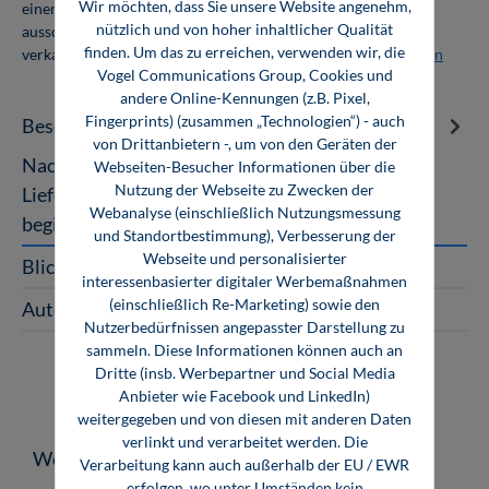
Wir möchten, dass Sie unsere Website angenehm,
einer Abnahmemenge von 10 Exemplaren. Die Bücher dürfen
nützlich und von hoher inhaltlicher Qualität
ausschließlich für den Eigenbedarf genutzt und nicht weiter
finden. Um das zu erreichen, verwenden wir, die
verkauft werden. Weitere Informationen unter
Firmenlizenzen
Vogel Communications Group, Cookies und
andere Online-Kennungen (z.B. Pixel,
Fingerprints) (zusammen „Technologien“) - auch
Beschreibung
von Drittanbietern -, um von den Geräten der
Nachhaltig erfolgreich Strategien für KMU in der
Webseiten-Besucher Informationen über die
Nutzung der Webseite zu Zwecken der
Lieferkette „Bitte bestätigen Sie uns, dass…“ – So
Webanalyse (einschließlich Nutzungsmessung
beginnen unzählige Anfra…
Mehr
und Standortbestimmung), Verbesserung der
Webseite und personalisierter
Blick ins Buch
interessenbasierter digitaler Werbemaßnahmen
(einschließlich Re-Marketing) sowie den
Autor
Nutzerbedürfnissen angepasster Darstellung zu
sammeln. Diese Informationen können auch an
Dritte (insb. Werbepartner und Social Media
Anbieter wie Facebook und LinkedIn)
weitergegeben und von diesen mit anderen Daten
verlinkt und verarbeitet werden. Die
Produktgalerie überspringen
Weitere Medien zum Thema
Verarbeitung kann auch außerhalb der EU / EWR
erfolgen, wo unter Umständen kein