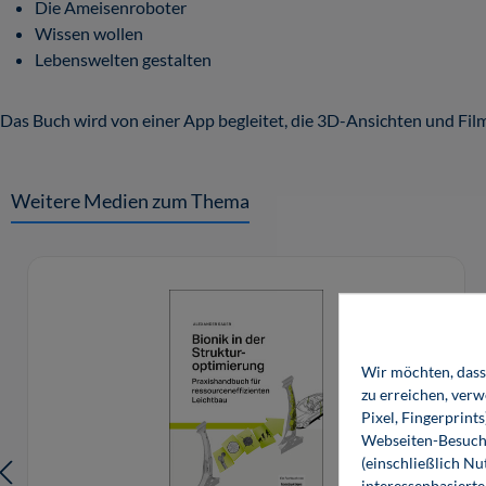
Die Ameisenroboter
Wissen wollen
Lebenswelten gestalten
Das Buch wird von einer App begleitet, die 3D-Ansichten und Fil
Weitere Medien zum Thema
Produktgalerie überspringen
Wir möchten, dass 
zu erreichen, ver
Pixel, Fingerprint
Webseiten-Besuche
(einschließlich N
interessenbasiert