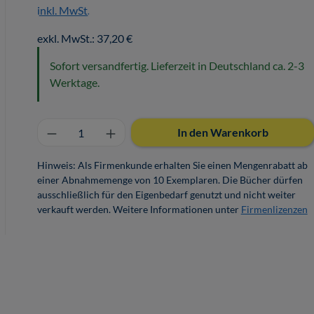
inkl. MwSt.
exkl. MwSt.: 37,20 €
Sofort versandfertig. Lieferzeit in Deutschland ca. 2-3
Werktage.
Produkt Anzahl: Gib den gewünschten 
In den Warenkorb
Hinweis: Als Firmenkunde erhalten Sie einen Mengenrabatt ab
einer Abnahmemenge von 10 Exemplaren. Die Bücher dürfen
ausschließlich für den Eigenbedarf genutzt und nicht weiter
verkauft werden. Weitere Informationen unter
Firmenlizenzen