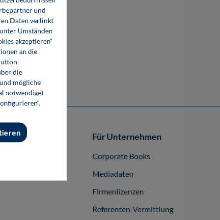
erbepartner und
en Daten verlinkt
Bionics: Nature – Technology –
o unter Umständen
Transformation
okies akzeptieren“
ionen an die
38,00 €*
Button
Buch
ber die
 und mögliche
nal notwendige)
onfigurieren“.
tieren
Autor-/innen
Für Unternehmen
buch publizieren
Corporate Books
Mediadaten
Firmenlizenzen
Referenten-Vermittlung