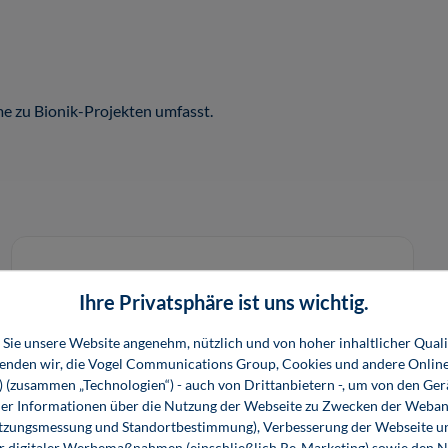
me zu Bionik-Projekten umfasst.
Ihre Privatsphäre ist uns wichtig.
Sie unsere Website angenehm, nützlich und von hoher inhaltlicher Quali
wenden wir, die Vogel Communications Group, Cookies und andere Onlin
s) (zusammen „Technologien“) - auch von Drittanbietern -, um von den Ger
r Informationen über die Nutzung der Webseite zu Zwecken der Weban
utzungsmessung und Standortbestimmung), Verbesserung der Webseite un
er digitaler Werbemaßnahmen (einschließlich Re-Marketing) sowie den 