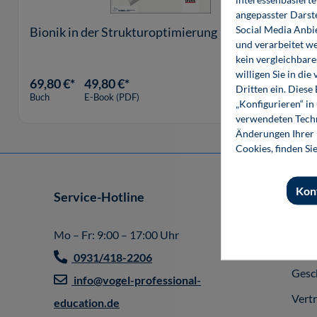
angepasster Darst
Social Media Anbi
Bionik in der Strukturoptimierung
und verarbeitet w
kein vergleichbare
willigen Sie in d
69,80 €*
49,80 €*
Dritten ein. Diese
Buch
E-Book (PDF)
„Konfigurieren“ i
verwendeten Techn
Änderungen Ihrer E
Cookies, finden Si
Kon
Service-Hotline
Shop
Impr
Mo – Fr: 9:00 – 17:00 Uhr
Allg
0931/418-2206
Gesc
info@vogel-professional-
Vert
education.de