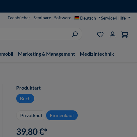
Fachbücher
Seminare
Software
Deutsch
Service/Hilfe
Du hast 0 Produ
omobil
Marketing & Management
Medizintechnik
auswählen
Produktart
Buch
Privatkauf
Firmenkauf
39,80 €*