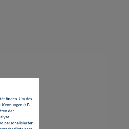
tät finden. Um das
e-Kennungen (z.B.
äten der
alyse
d personalisierter
Nutzerbedürfnissen