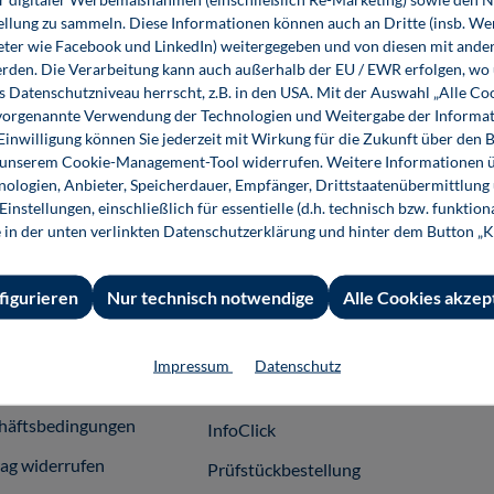
ellung zu sammeln. Diese Informationen können auch an Dritte (insb. W
eter wie Facebook und LinkedIn) weitergegeben und von diesen mit ander
Festo - Marke für Technologie Innovation
erden. Die Verarbeitung kann auch außerhalb der EU / EWR erfolgen, w
Bildung Wissen und Verantwortung
s Datenschutzniveau herrscht, z.B. in den USA. Mit der Auswahl „Alle Co
ie vorgenannte Verwendung der Technologien und Weitergabe der Informat
39,00 €*
 Einwilligung können Sie jederzeit mit Wirkung für die Zukunft über den 
Buch
n unserem Cookie-Management-Tool widerrufen. Weitere Informationen ü
ologien, Anbieter, Speicherdauer, Empfänger, Drittstaatenübermittlung
instellungen, einschließlich für essentielle (d.h. technisch bzw. funktio
e in der unten verlinkten Datenschutzerklärung und hinter dem Button „K
figurieren
Nur technisch notwendige
Alle Cookies akzep
 Informationen
Shop-Service
Für 
essum
Ansprechpartner
Fach
Impressum
Datenschutz
emeine
Support
häftsbedingungen
InfoClick
rag widerrufen
Prüfstückbestellung