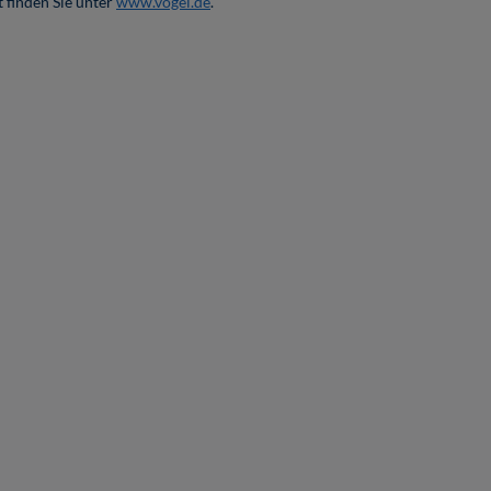
 finden Sie unter
www.vogel.de
.