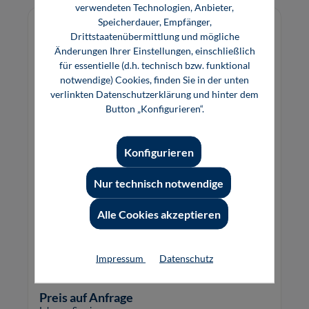
verwendeten Technologien, Anbieter,
Speicherdauer, Empfänger,
Drittstaatenübermittlung und mögliche
Änderungen Ihrer Einstellungen, einschließlich
für essentielle (d.h. technisch bzw. funktional
notwendige) Cookies, finden Sie in der unten
verlinkten Datenschutzerklärung und hinter dem
Button „Konfigurieren“.
Konfigurieren
Nur technisch notwendige
Online-Vermarktung und die Regeln des
Fernabsatzkaufs: Widerrufsrechte,
Alle Cookies akzeptieren
Formalitäten, Formfehler
Impressum
Datenschutz
Preis auf Anfrage