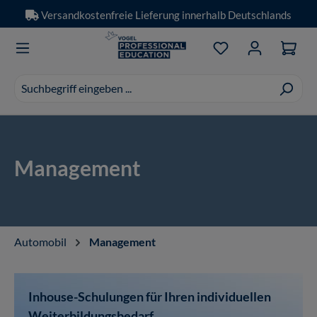
Versandkostenfreie Lieferung innerhalb Deutschlands
Zum Hauptinhalt springen
Du hast 0 Produkt
Suchvorschläge
erscheinen
während
der
Eingabe.
Management
Automobil
Management
Inhouse-Schulungen für Ihren individuellen
Weiterbildungsbedarf