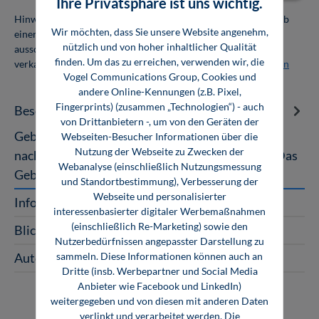
Ihre Privatsphäre ist uns wichtig.
Hinweis: Als Firmenkunde erhalten Sie einen Mengenrabatt ab
Wir möchten, dass Sie unsere Website angenehm,
einer Abnahmemenge von 10 Exemplaren. Die Bücher dürfen
nützlich und von hoher inhaltlicher Qualität
ausschließlich für den Eigenbedarf genutzt und nicht weiter
finden. Um das zu erreichen, verwenden wir, die
verkauft werden. Weitere Informationen unter
Firmenlizenzen
Vogel Communications Group, Cookies und
andere Online-Kennungen (z.B. Pixel,
Fingerprints) (zusammen „Technologien“) - auch
Beschreibung
von Drittanbietern -, um von den Geräten der
Gebrauchtwagen-Management Strategien für
Webseiten-Besucher Informationen über die
Nutzung der Webseite zu Zwecken der
nachhaltigen Erfolg im Gebrauchtwagenhandel Das
Webanalyse (einschließlich Nutzungsmessung
Gebrauchtwagenmanagement bildet ein…
Mehr
und Standortbestimmung), Verbesserung der
Webseite und personalisierter
InfoClick
interessenbasierter digitaler Werbemaßnahmen
(einschließlich Re-Marketing) sowie den
Blick ins Buch
Nutzerbedürfnissen angepasster Darstellung zu
sammeln. Diese Informationen können auch an
Autoren
Dritte (insb. Werbepartner und Social Media
Anbieter wie Facebook und LinkedIn)
weitergegeben und von diesen mit anderen Daten
verlinkt und verarbeitet werden. Die