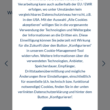
Verarbeitung kann auch außerhalb der EU / EWR
erfolgen, wo unter Umständen kein
Produktgalerie überspringen
Weitere Medien zum Thema
vergleichbares Datenschutzniveau herrscht, z.B.
in den USA. Mit der Auswahl „Alle Cookies
akzeptieren“ willigen Sie in die vorgenannte
Verwendung der Technologien und Weitergabe
der Informationen an die Dritten ein. Diese
Einwilligung können Sie jederzeit mit Wirkung
für die Zukunft über den Button „Konfigurieren“
in unserem Cookie-Management-Tool
widerrufen. Weitere Informationen über die
verwendeten Technologien, Anbieter,
Speicherdauer, Empfänger,
Drittstaatenübermittlung und mögliche
Änderungen Ihrer Einstellungen, einschließlich
für essentielle (d.h. technisch bzw. funktional
notwendige) Cookies, finden Sie in der unten
Elektromobilität im Handel
verlinkten Datenschutzerklärung und hinter dem
Button „Konfigurieren“.
49,80 €*
49,80 €*
Buch
E-Book (PDF)