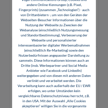
Prüfungsvorbereiter Teil 1 Theoretische
andere Online-Kennungen (z.B. Pixel,
Gesellenprüfung: Das Lernbuch zur
Fingerprints) (zusammen „Technologien“) - auch
Prüfungsvorbereitung auf die Zwischenprüfung
von Drittanbietern -, um von den Geräten der
für Kfz-Mechatroniker.
Webseiten-Besucher Informationen über die
29,00 €*
Nutzung der Webseite zu Zwecken der
Buch
Webanalyse (einschließlich Nutzungsmessung
und Standortbestimmung), Verbesserung der
Webseite und personalisierter
interessenbasierter digitaler Werbemaßnahmen
(einschließlich Re-Marketing) sowie den
Nutzerbedürfnissen angepasster Darstellung zu
sammeln. Diese Informationen können auch an
Dritte (insb. Werbepartner und Social Media
Anbieter wie Facebook und LinkedIn)
weitergegeben und von diesen mit anderen Daten
verlinkt und verarbeitet werden. Die
Verarbeitung kann auch außerhalb der EU / EWR
erfolgen, wo unter Umständen kein
vergleichbares Datenschutzniveau herrscht, z.B.
in den USA. Mit der Auswahl „Alle Cookies
akzeptieren“ willigen Sie in die vorgenannte