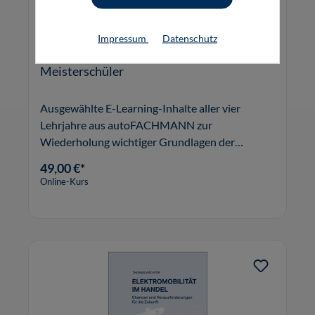
Impressum
Datenschutz
autoFACHMANN Online-Kurse für
Meisterschüler
Ausgewählte E-Learning-Inhalte aller vier
Lehrjahre aus autoFACHMANN zur
Wiederholung wichtiger Grundlagen der
Kraftfahrzeugtechnik zur Meisterprüfung.
49,00 €*
Online-Kurs