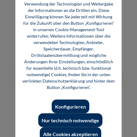
Prüfungsvorbereiter Kfz-Mechatroniker
Verwendung der Technologien und Weitergabe
Theorie Teil 2
der Informationen an die Dritten ein. Diese
Einwilligung können Sie jederzeit mit Wirkung
für die Zukunft über den Button „Konfigurieren“
Prüfungsvorbereiter Teil 2 Theoretische
in unserem Cookie-Management-Tool
Gesellenprüfung: Das Lernbuch zur
widerrufen. Weitere Informationen über die
Prüfungsvorbereitung auf die Abschlussprüfung
verwendeten Technologien, Anbieter,
für Kfz-Mechatroniker.
Speicherdauer, Empfänger,
29,00 €*
Drittstaatenübermittlung und mögliche
Buch
Änderungen Ihrer Einstellungen, einschließlich
für essentielle (d.h. technisch bzw. funktional
notwendige) Cookies, finden Sie in der unten
verlinkten Datenschutzerklärung und hinter dem
Button „Konfigurieren“.
Konfigurieren
Nur technisch notwendige
Alle Cookies akzeptieren