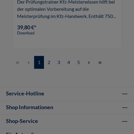
Der Prüfungstrainer Kfz-Meisterwissen hilft bei
der optimalen Vorbereitung auf die
Meisterprüfung im Kfz-Handwerk. Enthält 750
Fragen in Wort und Bild.
39,80 €*
Download
Seite
Seite
Seite
Seite
Seite
1
2
3
4
5
Service-Hotline
Shop Informationen
Shop-Service