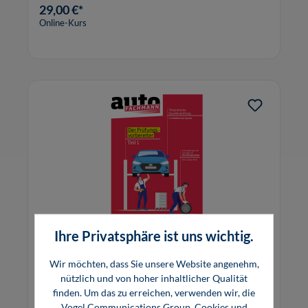
mit 3 Prüfungsaufgaben mit Lösungen.
29,00 €*
Online-Kurs
Ihre Privatsphäre ist uns wichtig.
Prüfungsvorbereiter Kfz-Mechatroniker
Wir möchten, dass Sie unsere Website angenehm,
Theorie Teil 1
nützlich und von hoher inhaltlicher Qualität
finden. Um das zu erreichen, verwenden wir, die
Vogel Communications Group, Cookies und