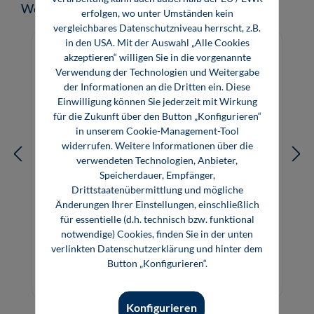
Produktgalerie überspringen
Weitere Medien zum Thema
erfolgen, wo unter Umständen kein
vergleichbares Datenschutzniveau herrscht, z.B.
in den USA. Mit der Auswahl „Alle Cookies
akzeptieren“ willigen Sie in die vorgenannte
Verwendung der Technologien und Weitergabe
der Informationen an die Dritten ein. Diese
Einwilligung können Sie jederzeit mit Wirkung
für die Zukunft über den Button „Konfigurieren“
in unserem Cookie-Management-Tool
widerrufen. Weitere Informationen über die
verwendeten Technologien, Anbieter,
Speicherdauer, Empfänger,
Drittstaatenübermittlung und mögliche
Änderungen Ihrer Einstellungen, einschließlich
für essentielle (d.h. technisch bzw. funktional
Wärmeträgertechnik mit organischen
notwendige) Cookies, finden Sie in der unten
Fluiden
verlinkten Datenschutzerklärung und hinter dem
Button „Konfigurieren“.
99,99 €*
E-Book (PDF)
Konfigurieren