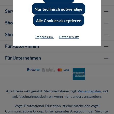
Nur technisch notwendige
Service-Hotline
Alle Cookies akzeptieren
Shop Informationen
Shop-Service
Impressum
Datenschutz
Für Autor-/innen
Für Unternehmen
Alle Preise inkl. gesetzl. Mehrwertsteuer zzgl.
Versandkosten
und
ggf. Nachnahmegebühren, wenn nicht anders angegeben.
Vogel Professional Education ist eine Marke der Vogel
Communications Group. Unser gesamtes Angebot finden Sie unter