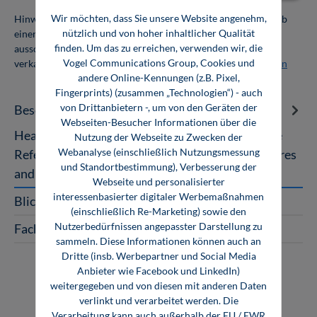
Wir möchten, dass Sie unsere Website angenehm,
Hinweis: Als Firmenkunde erhalten Sie einen Mengenrabatt ab
nützlich und von hoher inhaltlicher Qualität
einer Abnahmemenge von 10 Exemplaren. Die Bücher dürfen
finden. Um das zu erreichen, verwenden wir, die
ausschließlich für den Eigenbedarf genutzt und nicht weiter
Vogel Communications Group, Cookies und
verkauft werden. Weitere Informationen unter
Firmenlizenzen
andere Online-Kennungen (z.B. Pixel,
Fingerprints) (zusammen „Technologien“) - auch
von Drittanbietern -, um von den Geräten der
Beschreibung
Webseiten-Besucher Informationen über die
Heat Transfer Technique with Organic Fluids The
Nutzung der Webseite zu Zwecken der
Webanalyse (einschließlich Nutzungsmessung
Reference Book on the Basics, Common Procedures
und Standortbestimmung), Verbesserung der
and Legal Standards for Hand…
Mehr
Webseite und personalisierter
interessenbasierter digitaler Werbemaßnahmen
Blick ins Buch
(einschließlich Re-Marketing) sowie den
Nutzerbedürfnissen angepasster Darstellung zu
Fachartikel zum Buch
sammeln. Diese Informationen können auch an
Dritte (insb. Werbepartner und Social Media
Anbieter wie Facebook und LinkedIn)
weitergegeben und von diesen mit anderen Daten
verlinkt und verarbeitet werden. Die
Verarbeitung kann auch außerhalb der EU / EWR