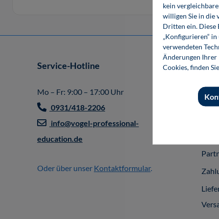
kein vergleichbare
willigen Sie in d
Dritten ein. Diese
„Konfigurieren“ i
verwendeten Techn
Änderungen Ihrer E
Service-Hotline
Shop
Cookies, finden Si
Impr
Mo – Fr: 9:00 – 17:00 Uhr
Kon
Allg
0931/418-2206
Gesc
info@vogel-professional-
Vert
education.de
Part
Oder über unser
Kontaktformular
.
Zahl
Liefe
Vers