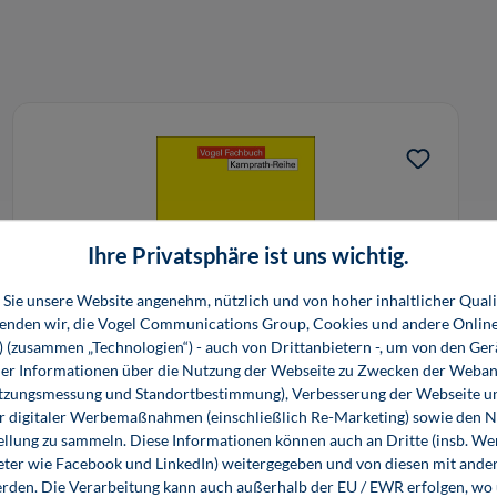
Ihre Privatsphäre ist uns wichtig.
Sie unsere Website angenehm, nützlich und von hoher inhaltlicher Quali
wenden wir, die Vogel Communications Group, Cookies und andere Onlin
s) (zusammen „Technologien“) - auch von Drittanbietern -, um von den Ger
r Informationen über die Nutzung der Webseite zu Zwecken der Weban
Strömungsmaschinen 1 - Aufbau und
utzungsmessung und Standortbestimmung), Verbesserung der Webseite un
Wirkungsweise
er digitaler Werbemaßnahmen (einschließlich Re-Marketing) sowie den 
ellung zu sammeln. Diese Informationen können auch an Dritte (insb. W
eter wie Facebook und LinkedIn) weitergegeben und von diesen mit ander
29,80 €*
23,99 €*
erden. Die Verarbeitung kann auch außerhalb der EU / EWR erfolgen, w
Buch
E-Book (PDF)