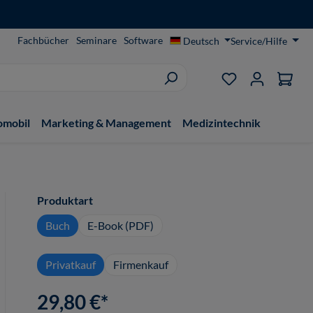
Fachbücher
Seminare
Software
Deutsch
Service/Hilfe
Du hast 0 Produ
omobil
Marketing & Management
Medizintechnik
auswählen
Produktart
Buch
E-Book (PDF)
Privatkauf
Firmenkauf
29,80 €*