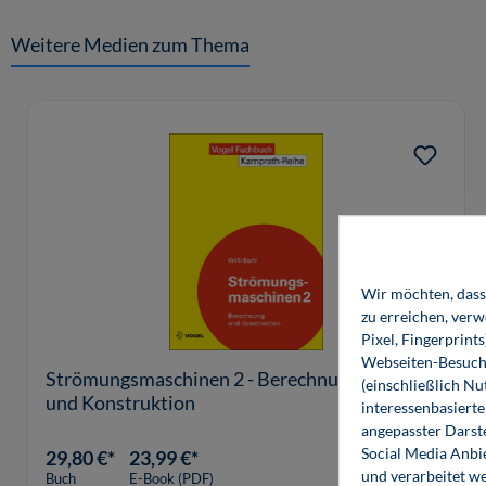
Weitere Medien zum Thema
Produktgalerie überspringen
Wir möchten, dass 
zu erreichen, ver
Pixel, Fingerprint
Webseiten-Besuche
Strömungsmaschinen 2 - Berechnung
(einschließlich N
und Konstruktion
interessenbasiert
angepasster Darst
Social Media Anbi
29,80 €*
23,99 €*
und verarbeitet w
Buch
E-Book (PDF)