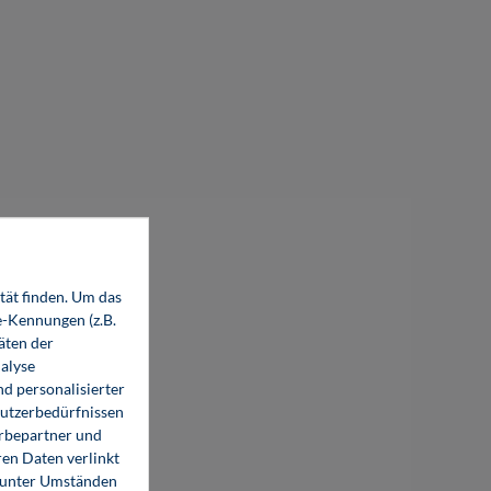
tät finden. Um das
e-Kennungen (z.B.
äten der
alyse
d personalisierter
Nutzerbedürfnissen
erbepartner und
en Daten verlinkt
o unter Umständen