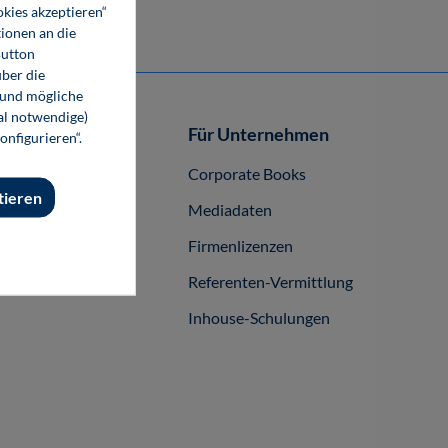
okies akzeptieren“
ionen an die
Button
ber die
 und mögliche
nal notwendige)
Autor-/innen
Für Unternehmen
onfigurieren“.
buch publizieren
Corporate Books
tieren
Mediadaten
Firmenlizenzen
Referenten-Vermittlung
Inhouse-Schulungen