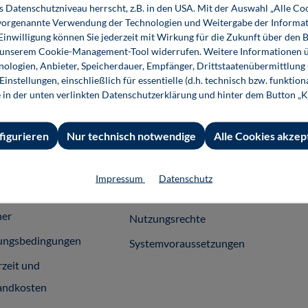
s Datenschutzniveau herrscht, z.B. in den USA. Mit der Auswahl „Alle Co
ie vorgenannte Verwendung der Technologien und Weitergabe der Informat
 Einwilligung können Sie jederzeit mit Wirkung für die Zukunft über den 
n unserem Cookie-Management-Tool widerrufen. Weitere Informationen ü
ologien, Anbieter, Speicherdauer, Empfänger, Drittstaatenübermittlung
instellungen, einschließlich für essentielle (d.h. technisch bzw. funktio
 Informationen
Shop-Service
Für 
e in der unten verlinkten Datenschutzerklärung und hinter dem Button „K
essum
Ansprechpartner
Fach
figurieren
Nur technisch notwendige
Alle Cookies akzep
emeine
Support
häftsbedingungen
InfoClick
Impressum
Datenschutz
rag widerrufen
Prüfstückbestellung
ner
Nutzungsrechte
ungsbedingungen
Systemvoraussetzungen
rzeit und
andkosten