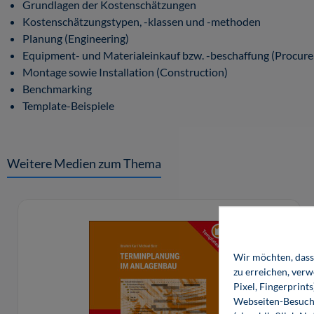
Grundlagen der Kostenschätzungen
Kostenschätzungstypen, -klassen und -methoden
Planung (Engineering)
Equipment- und Materialeinkauf bzw. -beschaffung (Procur
Montage sowie Installation (Construction)
Benchmarking
Template-Beispiele
Weitere Medien zum Thema
Produktgalerie überspringen
Wir möchten, dass 
zu erreichen, ver
Pixel, Fingerprint
Webseiten-Besuche