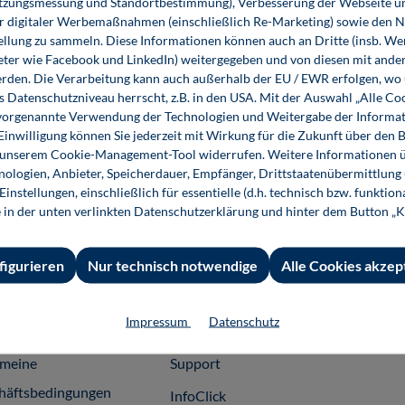
utzungsmessung und Standortbestimmung), Verbesserung der Webseite un
er digitaler Werbemaßnahmen (einschließlich Re-Marketing) sowie den 
ellung zu sammeln. Diese Informationen können auch an Dritte (insb. W
eter wie Facebook und LinkedIn) weitergegeben und von diesen mit ander
erden. Die Verarbeitung kann auch außerhalb der EU / EWR erfolgen, w
Scheduling in Plant Construction –
s Datenschutzniveau herrscht, z.B. in den USA. Mit der Auswahl „Alle Co
Templates (Download)
ie vorgenannte Verwendung der Technologien und Weitergabe der Informat
 Einwilligung können Sie jederzeit mit Wirkung für die Zukunft über den 
49,80 €*
n unserem Cookie-Management-Tool widerrufen. Weitere Informationen ü
Download
ologien, Anbieter, Speicherdauer, Empfänger, Drittstaatenübermittlung
instellungen, einschließlich für essentielle (d.h. technisch bzw. funktio
e in der unten verlinkten Datenschutzerklärung und hinter dem Button „K
figurieren
Nur technisch notwendige
Alle Cookies akzep
 Informationen
Shop-Service
Für 
Impressum
Datenschutz
essum
Ansprechpartner
Fach
emeine
Support
häftsbedingungen
InfoClick