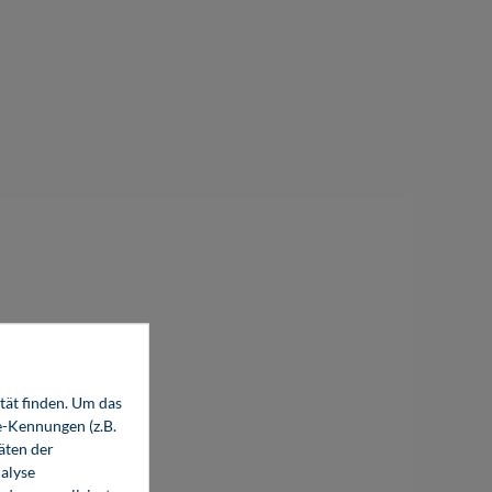
tät finden. Um das
e-Kennungen (z.B.
äten der
alyse