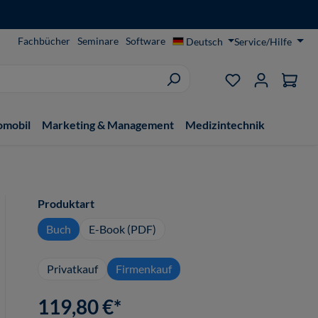
Fachbücher
Seminare
Software
Deutsch
Service/Hilfe
Du hast 0 Produ
omobil
Marketing & Management
Medizintechnik
auswählen
Produktart
Buch
E-Book (PDF)
Privatkauf
Firmenkauf
119,80 €*