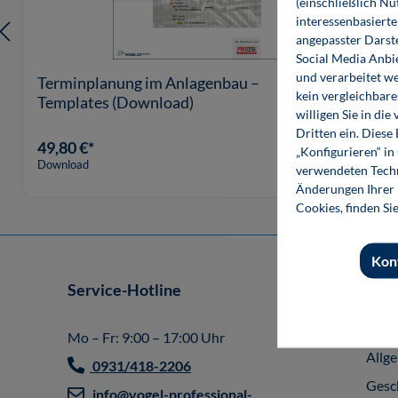
(einschließlich N
interessenbasiert
angepasster Darst
Social Media Anbi
und verarbeitet w
Terminplanung im Anlagenbau –
kein vergleichbare
Templates (Download)
willigen Sie in d
Dritten ein. Diese
49,80 €*
„Konfigurieren“ i
Download
verwendeten Techn
Änderungen Ihrer E
Cookies, finden Si
Kon
Service-Hotline
Shop
Impr
Mo – Fr: 9:00 – 17:00 Uhr
Allg
0931/418-2206
Gesc
info@vogel-professional-