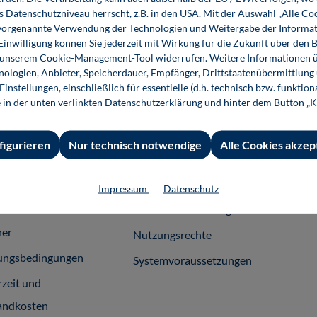
Buch
E-Book (PDF)
s Datenschutzniveau herrscht, z.B. in den USA. Mit der Auswahl „Alle Co
ie vorgenannte Verwendung der Technologien und Weitergabe der Informat
 Einwilligung können Sie jederzeit mit Wirkung für die Zukunft über den 
n unserem Cookie-Management-Tool widerrufen. Weitere Informationen ü
ologien, Anbieter, Speicherdauer, Empfänger, Drittstaatenübermittlung
instellungen, einschließlich für essentielle (d.h. technisch bzw. funktio
e in der unten verlinkten Datenschutzerklärung und hinter dem Button „K
 Informationen
Shop-Service
Für 
essum
Ansprechpartner
Fach
figurieren
Nur technisch notwendige
Alle Cookies akzep
emeine
Support
häftsbedingungen
InfoClick
Impressum
Datenschutz
rag widerrufen
Prüfstückbestellung
ner
Nutzungsrechte
ungsbedingungen
Systemvoraussetzungen
rzeit und
andkosten