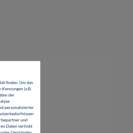
tät finden. Um das
e-Kennungen (z.B.
äten der
alyse
d personalisierter
Cost Estimation in Plant Construction
Nutzerbedürfnissen
erbepartner und
en Daten verlinkt
119,80 €*
119,80 €*
o unter Umständen