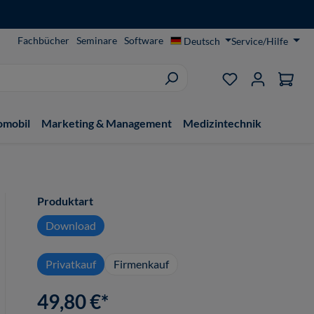
Fachbücher
Seminare
Software
Deutsch
Service/Hilfe
Du hast 0 Produ
omobil
Marketing & Management
Medizintechnik
auswählen
Produktart
Download
Privatkauf
Firmenkauf
49,80 €*