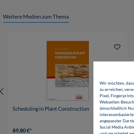
Weitere Medien zum Thema
Produktgalerie überspringen
Wir möchten, dass 
zu erreichen, ver
Pixel, Fingerprint
Webseiten-Besuche
Scheduling in Plant Construction
(einschließlich N
interessenbasiert
angepasster Darst
Social Media Anbi
89,80 €*
und verarbeitet w