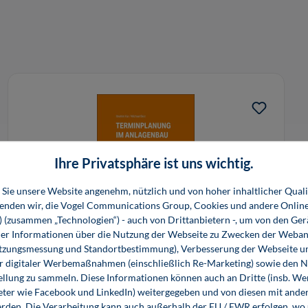
Ihre Privatsphäre ist uns wichtig.
Sie unsere Website angenehm, nützlich und von hoher inhaltlicher Quali
wenden wir, die Vogel Communications Group, Cookies und andere Onlin
s) (zusammen „Technologien“) - auch von Drittanbietern -, um von den Ger
r Informationen über die Nutzung der Webseite zu Zwecken der Weban
utzungsmessung und Standortbestimmung), Verbesserung der Webseite un
Terminplanung im Anlagenbau
er digitaler Werbemaßnahmen (einschließlich Re-Marketing) sowie den 
ellung zu sammeln. Diese Informationen können auch an Dritte (insb. W
eter wie Facebook und LinkedIn) weitergegeben und von diesen mit ander
89,80 €*
89,80 €*
erden. Die Verarbeitung kann auch außerhalb der EU / EWR erfolgen, w