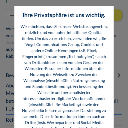
Produkt Anzahl: Gib den gewünschten Wert ei
Ihre Privatsphäre ist uns wichtig.
In den Warenkorb
Wir möchten, dass Sie unsere Website angenehm,
Wenn Sie gleichzeitig zwei oder mehrere Anmeldungen
nützlich und von hoher inhaltlicher Qualität
vornehmen, erhalten Sie auf das zweite und alle weiteren
finden. Um das zu erreichen, verwenden wir, die
Tickets einen Rabatt. Der Preis pro Teilnehmer wird
Vogel Communications Group, Cookies und
automatisch reduziert. Keine Kombination mit anderen
andere Online-Kennungen (z.B. Pixel,
Rabattaktionen möglich.
Fingerprints) (zusammen „Technologien“) - auch
von Drittanbietern -, um von den Geräten der
Webseiten-Besucher Informationen über die
Nutzung der Webseite zu Zwecken der
Beschreibung
Webanalyse (einschließlich Nutzungsmessung
Abonnenten unserer Automotive
und Standortbestimmung), Verbesserung der
Webseite und personalisierter
Medienmarken »Gebrauchtwagen Praxis«, »kfz-
interessenbasierter digitaler Werbemaßnahmen
betrieb«, »Fahrzeug + Karosserie« oder »Automobil
(einschließlich Re-Marketing) sowie den
I…
Mehr
Nutzerbedürfnissen angepasster Darstellung zu
sammeln. Diese Informationen können auch an
Referent
Dritte (insb. Werbepartner und Social Media