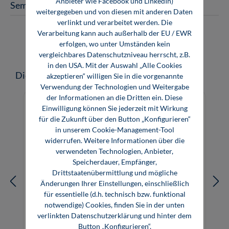
Anbieter wie Facebook und LinkedIn)
Seminar als Inhouse-Workshop
weitergegeben und von diesen mit anderen Daten
verlinkt und verarbeitet werden. Die
Verarbeitung kann auch außerhalb der EU / EWR
erfolgen, wo unter Umständen kein
vergleichbares Datenschutzniveau herrscht, z.B.
in den USA. Mit der Auswahl „Alle Cookies
Produktgalerie überspringen
Diese Seminare könnten Sie auch interessieren
akzeptieren“ willigen Sie in die vorgenannte
Verwendung der Technologien und Weitergabe
der Informationen an die Dritten ein. Diese
Einwilligung können Sie jederzeit mit Wirkung
für die Zukunft über den Button „Konfigurieren“
in unserem Cookie-Management-Tool
widerrufen. Weitere Informationen über die
verwendeten Technologien, Anbieter,
Speicherdauer, Empfänger,
Drittstaatenübermittlung und mögliche
Änderungen Ihrer Einstellungen, einschließlich
für essentielle (d.h. technisch bzw. funktional
notwendige) Cookies, finden Sie in der unten
verlinkten Datenschutzerklärung und hinter dem
Button „Konfigurieren“.