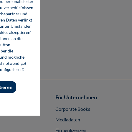
d personalisierter
Nutzerbedürfnissen
erbepartner und
en Daten verlinkt
o unter Umständen
okies akzeptieren“
ionen an die
Button
ber die
 und mögliche
nal notwendige)
onfigurieren“.
tieren
Autor-/innen
Für Unternehmen
buch publizieren
Corporate Books
Mediadaten
Firmenlizenzen