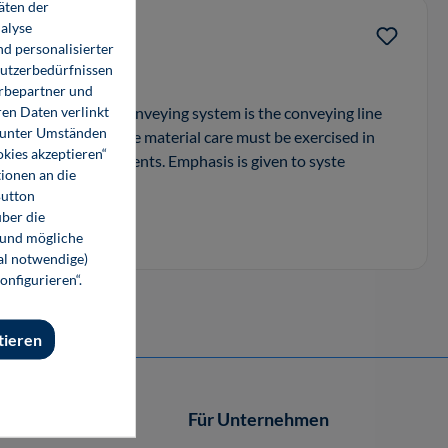
äten der
alyse
stems
d personalisierter
Nutzerbedürfnissen
erbepartner und
en Daten verlinkt
 in any pneumatic conveying system is the conveying line
o unter Umständen
rent grades of the same material care must be exercised in
okies akzeptieren“
he plant and components. Emphasis is given to syste
ionen an die
Button
ber die
 und mögliche
nal notwendige)
onfigurieren“.
tieren
Autor-/innen
Für Unternehmen