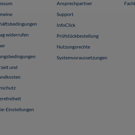
essum
Ansprechpartner
Fach
emeine
Support
häftsbedingungen
InfoClick
rag widerrufen
Prüfstückbestellung
ner
Nutzungsrechte
ungsbedingungen
Systemvoraussetzungen
rzeit und
andkosten
nschutz
erefreiheit
ie-Einstellungen