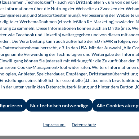
s) (zusammen „Technologien“) - auch von Drittanbietern -, um von den Ger
r Informationen über die Nutzung der Webseite zu Zwecken der Weban
Pneumatic Conveying Sy
utzungsmessung und Standortbestimmung), Verbesserung der Webseite un
er digitaler Werbemaßnahmen (einschließlich Re-Marketing) sowie den 
ellung zu sammeln. Diese Informationen können auch an Dritte (insb. W
eter wie Facebook und LinkedIn) weitergegeben und von diesen mit ander
The critical design parameter
erden. Die Verarbeitung kann auch außerhalb der EU / EWR erfolgen, w
inlet air velocity. With diffe
s Datenschutzniveau herrscht, z.B. in den USA. Mit der Auswahl „Alle Co
design and specification of t
ie vorgenannte Verwendung der Technologien und Weitergabe der Informat
 Einwilligung können Sie jederzeit mit Wirkung für die Zukunft über den 
39,80 €*
78,99 €*
n unserem Cookie-Management-Tool widerrufen. Weitere Informationen ü
Buch
E-Book (PDF)
ologien, Anbieter, Speicherdauer, Empfänger, Drittstaatenübermittlung
instellungen, einschließlich für essentielle (d.h. technisch bzw. funktio
e in der unten verlinkten Datenschutzerklärung und hinter dem Button „K
Seite
Seite
Seite
1
2
3
figurieren
Nur technisch notwendige
Alle Cookies akzep
Impressum
Datenschutz
 Informationen
Shop-Service
Für 