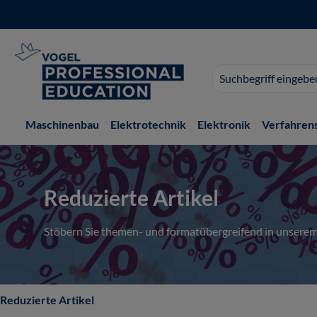
 Hauptinhalt springen
Zur Suche springen
Zur Hauptnavigation springen
Suchvorschläge
erscheinen
während
der
Maschinenbau
Elektrotechnik
Elektronik
Verfahren
Eingabe.
Reduzierte Artikel
Stöbern Sie themen- und formatübergreifend in unserem
Reduzierte Artikel