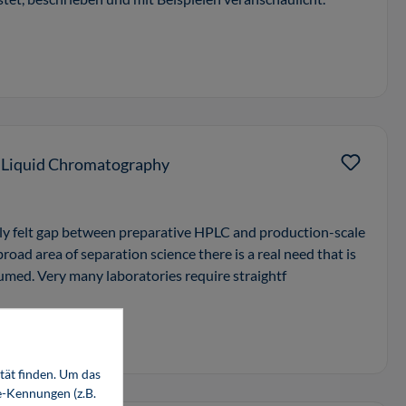
e Liquid Chromatography
ly felt gap between preparative HPLC and production-scale
broad area of separation science there is a real need that is
sumed. Very many laboratories require straightf
tät finden. Um das
e-Kennungen (z.B.