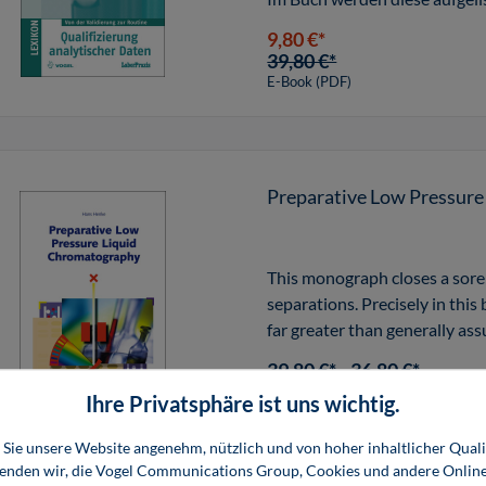
9,80 €*
39,80 €*
E-Book (PDF)
Preparative Low Pressur
This monograph closes a sore
separations. Precisely in this 
far greater than generally as
39,80 €*
36,80 €*
Buch
E-Book (PDF)
Ihre Privatsphäre ist uns wichtig.
Sie unsere Website angenehm, nützlich und von hoher inhaltlicher Quali
wenden wir, die Vogel Communications Group, Cookies und andere Onlin