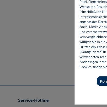
Pixel, Fingerprint
Webseiten-Besuche
%
(einschließlich N
interessenbasiert
angepasster Darst
Social Media Anbi
und verarbeitet w
kein vergleichbare
willigen Sie in d
Dritten ein. Diese
„Konfigurieren“ i
verwendeten Techn
Änderungen Ihrer E
Cookies, finden Si
Kon
Service-Hotline
Shop