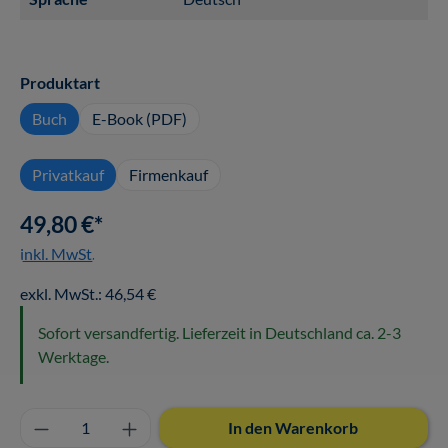
auswählen
Produktart
Buch
E-Book (PDF)
Privatkauf
Firmenkauf
49,80 €*
inkl. MwSt.
exkl. MwSt.: 46,54 €
Sofort versandfertig. Lieferzeit in Deutschland ca. 2-3
Werktage.
Produkt Anzahl: Gib den gewünschten Wert ei
In den Warenkorb