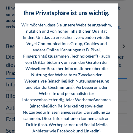
Hinweis: Als Firmenkunde erhalten Sie einen Mengenrabatt ab
Ihre Privatsphäre ist uns wichtig.
einer Abnahmemenge von 10 Exemplaren. Die Bücher dürfen
ausschließlich für den Eigenbedarf genutzt und nicht weiter
Wir möchten, dass Sie unsere Website angenehm,
verkauft werden. Weitere Informationen unter
Firmenlizenzen
nützlich und von hoher inhaltlicher Qualität
finden. Um das zu erreichen, verwenden wir, die
Vogel Communications Group, Cookies und
Beschreibung
andere Online-Kennungen (z.B. Pixel,
Fingerprints) (zusammen „Technologien“) - auch
Die neue EU-Maschinenverordnung Übersicht über
von Drittanbietern -, um von den Geräten der
die Änderungen – Lösungen und Antworten für die
Webseiten-Besucher Informationen über die
Praxis Die EU-Maschinenverord…
Mehr
Nutzung der Webseite zu Zwecken der
Webanalyse (einschließlich Nutzungsmessung
InfoClick
und Standortbestimmung), Verbesserung der
Webseite und personalisierter
Blick ins Buch
interessenbasierter digitaler Werbemaßnahmen
(einschließlich Re-Marketing) sowie den
Autoren
Nutzerbedürfnissen angepasster Darstellung zu
sammeln. Diese Informationen können auch an
Fachartikel zum Buch
Dritte (insb. Werbepartner und Social Media
Seminar zum Buch
Anbieter wie Facebook und LinkedIn)