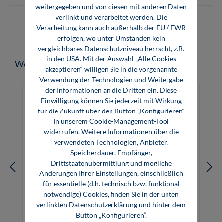
weitergegeben und von diesen mit anderen Daten
verlinkt und verarbeitet werden. Die
Verarbeitung kann auch außerhalb der EU / EWR
erfolgen, wo unter Umständen kein
vergleichbares Datenschutzniveau herrscht, z.B.
in den USA. Mit der Auswahl „Alle Cookies
Produktgalerie überspringen
Weitere Produkte zum Thema
akzeptieren“ willigen Sie in die vorgenannte
Verwendung der Technologien und Weitergabe
der Informationen an die Dritten ein. Diese
Einwilligung können Sie jederzeit mit Wirkung
für die Zukunft über den Button „Konfigurieren“
in unserem Cookie-Management-Tool
widerrufen. Weitere Informationen über die
verwendeten Technologien, Anbieter,
Speicherdauer, Empfänger,
Drittstaatenübermittlung und mögliche
Änderungen Ihrer Einstellungen, einschließlich
für essentielle (d.h. technisch bzw. funktional
notwendige) Cookies, finden Sie in der unten
verlinkten Datenschutzerklärung und hinter dem
Sicherheit beim Umbau von Maschinen
Button „Konfigurieren“.