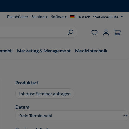
Fachbücher
Seminare
Software
Deutsch
Service/Hilfe
Du hast 0 Produ
omobil
Marketing & Management
Medizintechnik
auswählen
Produktart
Inhouse Seminar anfragen
auswählen
Datum