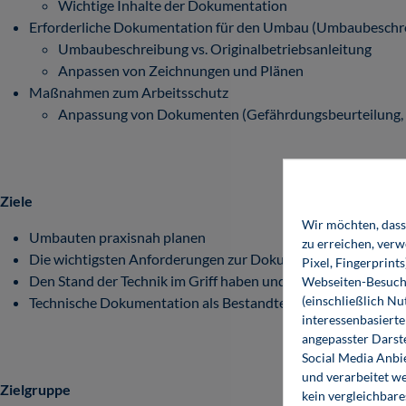
Wichtige Inhalte der Dokumentation
Erforderliche Dokumentation für den Umbau (Umbaubeschrei
Umbaubeschreibung vs. Originalbetriebsanleitung
Anpassen von Zeichnungen und Plänen
Maßnahmen zum Arbeitsschutz
Anpassung von Dokumenten (Gefährdungsbeurteilung, 
Ziele
Wir möchten, dass 
Umbauten praxisnah planen
zu erreichen, ver
Die wichtigsten Anforderungen zur Dokumentenprüfung ke
Pixel, Fingerprint
Den Stand der Technik im Griff haben und auch in Grenzberei
Webseiten-Besuche
(einschließlich N
Technische Dokumentation als Bestandteil von Umbaumaß
interessenbasiert
angepasster Darst
Social Media Anbi
und verarbeitet w
Zielgruppe
kein vergleichbare