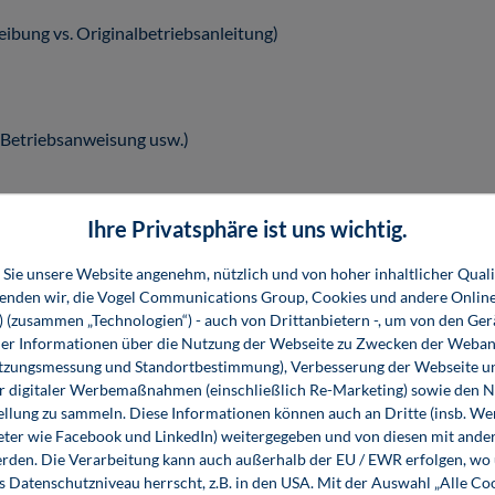
bung vs. Originalbetriebsanleitung)
Betriebsanweisung usw.)
Ihre Privatsphäre ist uns wichtig.
Sie unsere Website angenehm, nützlich und von hoher inhaltlicher Quali
wenden wir, die Vogel Communications Group, Cookies und andere Onlin
nnen
s) (zusammen „Technologien“) - auch von Drittanbietern -, um von den Ger
chen sicher agieren
r Informationen über die Nutzung der Webseite zu Zwecken der Weban
utzungsmessung und Standortbestimmung), Verbesserung der Webseite un
nahmen behandeln
er digitaler Werbemaßnahmen (einschließlich Re-Marketing) sowie den 
ellung zu sammeln. Diese Informationen können auch an Dritte (insb. W
eter wie Facebook und LinkedIn) weitergegeben und von diesen mit ander
erden. Die Verarbeitung kann auch außerhalb der EU / EWR erfolgen, w
s Datenschutzniveau herrscht, z.B. in den USA. Mit der Auswahl „Alle Co