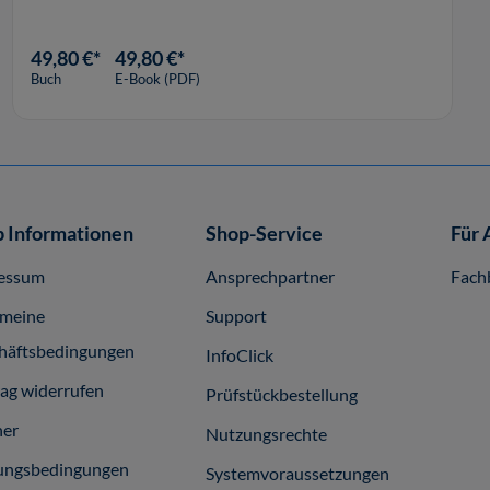
49,80 €*
49,80 €*
Buch
E-Book (PDF)
 Informationen
Shop-Service
Für 
essum
Ansprechpartner
Fach
emeine
Support
häftsbedingungen
InfoClick
rag widerrufen
Prüfstückbestellung
ner
Nutzungsrechte
ungsbedingungen
Systemvoraussetzungen