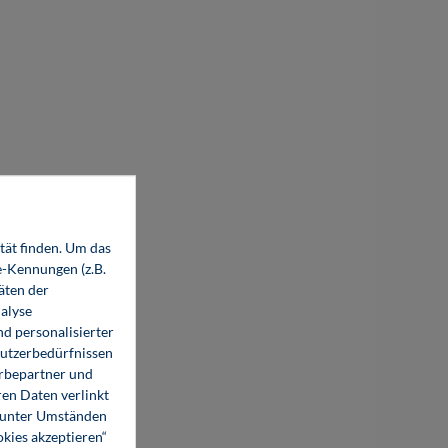
tät finden. Um das
e-Kennungen (z.B.
äten der
alyse
d personalisierter
Nutzerbedürfnissen
erbepartner und
en Daten verlinkt
o unter Umständen
okies akzeptieren“