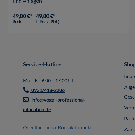
und Anlagen
49,80 €*
49,80 €*
Buch
E-Book (PDF)
Service-Hotline
Shop
Impr
Mo – Fr: 9:00 – 17:00 Uhr
Allg
0931/418-2206
Gesc
info@vogel-professional-
Vert
education.de
Part
Oder über unser
Kontaktformular
.
Zahl