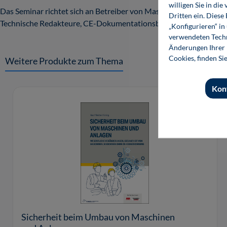
willigen Sie in d
Das Seminar richtet sich an Betreiber von Maschinen und Anlagen,
Dritten ein. Diese
Technische Redakteure, CE-Dokumentationsbevollmächtigte und F
„Konfigurieren“ i
verwendeten Techn
Änderungen Ihrer E
Cookies, finden Si
Weitere Produkte zum Thema
Kon
Produktgalerie überspringen
Sicherheit beim Umbau von Maschinen