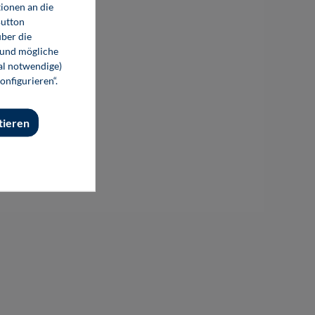
ionen an die
Button
ber die
 und mögliche
nal notwendige)
onfigurieren“.
tieren