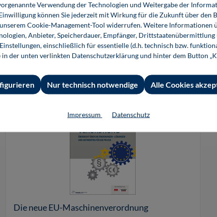
ie vorgenannte Verwendung der Technologien und Weitergabe der Informat
 Hersteller, Konstrukteure, Steuerungstechniker, Instandhalter,
 Einwilligung können Sie jederzeit mit Wirkung für die Zukunft über den 
achkräfte für Arbeitssicherheit
n unserem Cookie-Management-Tool widerrufen. Weitere Informationen ü
ologien, Anbieter, Speicherdauer, Empfänger, Drittstaatenübermittlung
instellungen, einschließlich für essentielle (d.h. technisch bzw. funktio
e in der unten verlinkten Datenschutzerklärung und hinter dem Button „K
figurieren
Nur technisch notwendige
Alle Cookies akzep
Impressum
Datenschutz
Die neue EU-Maschinenverordnung