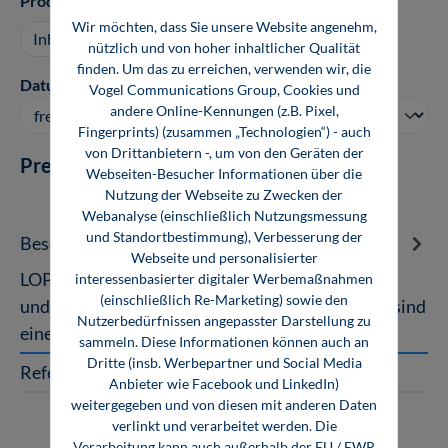
Produktart
Wir möchten, dass Sie unsere Website angenehm,
Inhouse Seminar anfragen
nützlich und von hoher inhaltlicher Qualität
finden. Um das zu erreichen, verwenden wir, die
auswählen
Datum
Vogel Communications Group, Cookies und
andere Online-Kennungen (z.B. Pixel,
Fingerprints) (zusammen „Technologien“) - auch
von Drittanbietern -, um von den Geräten der
Preis auf Anfrage
Webseiten-Besucher Informationen über die
Nutzung der Webseite zu Zwecken der
Webanalyse (einschließlich Nutzungsmessung
und Standortbestimmung), Verbesserung der
Beschreibung
Webseite und personalisierter
LOPA – Layer of Protection Analysis Zur sicheren
interessenbasierter digitaler Werbemaßnahmen
(einschließlich Re-Marketing) sowie den
und stabilen Produktion in der Prozessindustrie sind
Nutzerbedürfnissen angepasster Darstellung zu
eine Vielzahl von Gese…
Mehr
sammeln. Diese Informationen können auch an
Dritte (insb. Werbepartner und Social Media
Referent
Anbieter wie Facebook und LinkedIn)
weitergegeben und von diesen mit anderen Daten
verlinkt und verarbeitet werden. Die
Verarbeitung kann auch außerhalb der EU / EWR