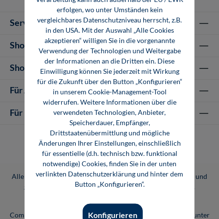
erfolgen, wo unter Umständen kein
vergleichbares Datenschutzniveau herrscht, z.B.
Service-Hotline
in den USA. Mit der Auswahl „Alle Cookies
akzeptieren“ willigen Sie in die vorgenannte
Shop Informationen
Verwendung der Technologien und Weitergabe
der Informationen an die Dritten ein. Diese
Shop-Service
Einwilligung können Sie jederzeit mit Wirkung
für die Zukunft über den Button „Konfigurieren“
Für Autor-/innen
in unserem Cookie-Management-Tool
widerrufen. Weitere Informationen über die
Für Unternehmen
verwendeten Technologien, Anbieter,
Speicherdauer, Empfänger,
Drittstaatenübermittlung und mögliche
Änderungen Ihrer Einstellungen, einschließlich
für essentielle (d.h. technisch bzw. funktional
notwendige) Cookies, finden Sie in der unten
verlinkten Datenschutzerklärung und hinter dem
Alle Preise inkl. gesetzl. Mehrwertsteuer zzgl.
Versandkosten
und
Button „Konfigurieren“.
ggf. Nachnahmegebühren, wenn nicht anders angegeben.
Vogel Professional Education ist eine Marke der Vogel
Konfigurieren
Communications Group. Unser gesamtes Angebot finden Sie unter