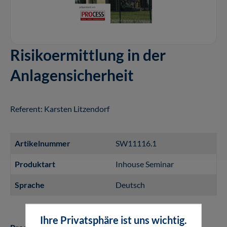
Risikoermittlung in der
Anlagensicherheit
Referent: Karsten Litzendorf
Artikelnummer
SW11116.1
Produktart
Inhouse Seminar
Sprache
Deutsch
Ihre Privatsphäre ist uns wichtig.
auswählen