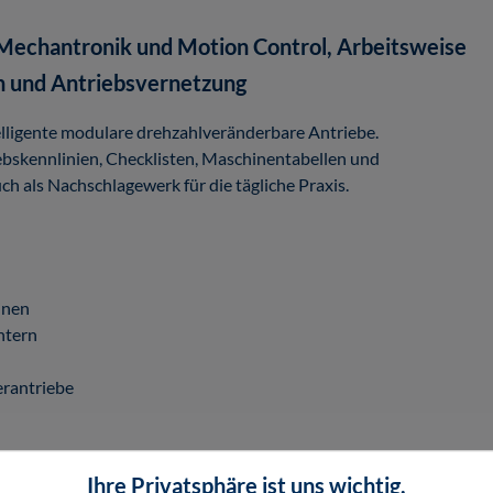
 Mechantronik und Motion Control, Arbeitsweise
n und Antriebsvernetzung
elligente modulare drehzahlveränderbare Antriebe.
skennlinien, Checklisten, Maschinentabellen und
ch als Nachschlagewerk für die tägliche Praxis.
inen
htern
erantriebe
Ihre Privatsphäre ist uns wichtig.