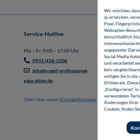
Wir möchten, dass 
zu erreichen, ver
Pixel, Fingerprint
Webseiten-Besuche
Service-Hotline
Shop
(einschließlich N
interessenbasiert
Impr
angepasster Darst
Mo – Fr: 9:00 – 17:00 Uhr
Social Media Anbi
Allg
0931/418-2206
und verarbeitet w
Gesc
kein vergleichbare
info@vogel-professional-
willigen Sie in d
Vert
education.de
Dritten ein. Diese
„Konfigurieren“ i
Part
verwendeten Techn
Oder über unser
Kontaktformular
.
Zahl
Änderungen Ihrer E
Cookies, finden Si
Liefe
Vers
Kon
Date