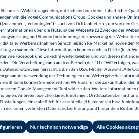
Sie unsere Website angenehm, nützlich und von hoher inhaltlicher Quali
wenden wir, die Vogel Communications Group, Cookies und andere Onlin
s) (zusammen „Technologien“) - auch von Drittanbietern -, um von den Ger
r Informationen über die Nutzung der Webseite zu Zwecken der Weban
 Informationen
Shop-Service
Für 
utzungsmessung und Standortbestimmung), Verbesserung der Webseite un
er digitaler Werbemaßnahmen (einschließlich Re-Marketing) sowie den 
essum
Ansprechpartner
Fach
ellung zu sammeln. Diese Informationen können auch an Dritte (insb. W
eter wie Facebook und LinkedIn) weitergegeben und von diesen mit ander
emeine
Support
erden. Die Verarbeitung kann auch außerhalb der EU / EWR erfolgen, w
häftsbedingungen
InfoClick
s Datenschutzniveau herrscht, z.B. in den USA. Mit der Auswahl „Alle Co
ie vorgenannte Verwendung der Technologien und Weitergabe der Informat
rag widerrufen
Prüfstückbestellung
 Einwilligung können Sie jederzeit mit Wirkung für die Zukunft über den 
n unserem Cookie-Management-Tool widerrufen. Weitere Informationen ü
ner
Nutzungsrechte
ologien, Anbieter, Speicherdauer, Empfänger, Drittstaatenübermittlung
ungsbedingungen
instellungen, einschließlich für essentielle (d.h. technisch bzw. funktio
Systemvoraussetzungen
e in der unten verlinkten Datenschutzerklärung und hinter dem Button „K
rzeit und
andkosten
figurieren
Nur technisch notwendige
Alle Cookies akzep
nschutz