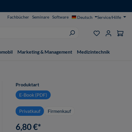
Fachbücher
Seminare
Software
Deutsch
Service/Hilfe
Du hast 0 Produ
omobil
Marketing & Management
Medizintechnik
auswählen
Produktart
E-Book (PDF)
Privatkauf
Firmenkauf
6,80 €*