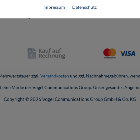
erefreiheit
Impressum
Datenschutz
ie-Einstellungen
. Mehrwertsteuer zzgl.
Versandkosten
und ggf. Nachnahmegebühren, wenn 
ist eine Marke der Vogel Communications Group. Unser gesamtes Angebot
Copyright © 2026 Vogel Communications Group GmbH & Co. KG