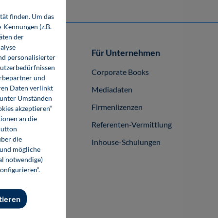
tät finden. Um das
e-Kennungen (z.B.
äten der
alyse
Autor-/innen
Für Unternehmen
d personalisierter
Nutzerbedürfnissen
buch publizieren
Corporate Books
erbepartner und
en Daten verlinkt
Mediadaten
o unter Umständen
Firmenlizenzen
okies akzeptieren“
ionen an die
Referenten-Vermittlung
Button
ber die
Inhouse-Schulungen
 und mögliche
nal notwendige)
onfigurieren“.
tieren