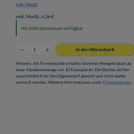
inkl. MwSt.
exkl. MwSt.: 6,36 €
Als Sofortdownload verfügbar
Produkt Anzahl: Gib den gewünschten 
In den Warenkorb
Hinweis: Als Firmenkunde erhalten Sie einen Mengenrabatt ab
einer Abnahmemenge von 10 Exemplaren. Die Bücher dürfen
ausschließlich für den Eigenbedarf genutzt und nicht weiter
verkauft werden. Weitere Informationen unter
Firmenlizenzen