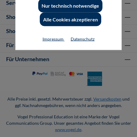
Service-Hotline
Nur technisch notwendige
Shop Informationen
Alle Cookies akzeptieren
Shop-Service
Impressum
Datenschutz
Für Autor-/innen
Für Unternehmen
Alle Preise inkl. gesetzl. Mehrwertsteuer zzgl.
Versandkosten
und
ggf. Nachnahmegebühren, wenn nicht anders angegeben.
Vogel Professional Education ist eine Marke der Vogel
Communications Group. Unser gesamtes Angebot finden Sie unter
www.vogel.de
.