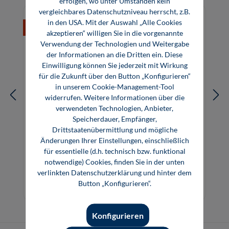
erfolgen, wo unter Umständen kein
vergleichbares Datenschutzniveau herrscht, z.B.
in den USA. Mit der Auswahl „Alle Cookies
%
akzeptieren“ willigen Sie in die vorgenannte
Verwendung der Technologien und Weitergabe
der Informationen an die Dritten ein. Diese
Einwilligung können Sie jederzeit mit Wirkung
für die Zukunft über den Button „Konfigurieren“
in unserem Cookie-Management-Tool
widerrufen. Weitere Informationen über die
verwendeten Technologien, Anbieter,
Speicherdauer, Empfänger,
Drittstaatenübermittlung und mögliche
Änderungen Ihrer Einstellungen, einschließlich
Digitale Signalverarbeitung (E-Book)
für essentielle (d.h. technisch bzw. funktional
notwendige) Cookies, finden Sie in der unten
verlinkten Datenschutzerklärung und hinter dem
6,80 €*
Button „Konfigurieren“.
E-Book (PDF)
Konfigurieren