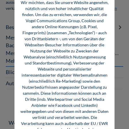
ausschließlich für den Eigenbedarf genutzt und nicht weiter
Wir möchten, dass Sie unsere Website angenehm,
verkauft werden. Weitere Informationen unter
Firmenlizenzen
nützlich und von hoher inhaltlicher Qualität
finden. Um das zu erreichen, verwenden wir, die
Vogel Communications Group, Cookies und
Beschreibung
andere Online-Kennungen (z.B. Pixel,
Fingerprints) (zusammen „Technologien“) - auch
Messtechnik Die Grundlagen für das
von Drittanbietern -, um von den Geräten der
Bachelorstudium Die Grundaufgabe der
Webseiten-Besucher Informationen über die
Nutzung der Webseite zu Zwecken der
Messtechnik lautet: Wie häufig ist eine definierte…
Webanalyse (einschließlich Nutzungsmessung
Mehr
und Standortbestimmung), Verbesserung der
Webseite und personalisierter
Blick ins Buch
interessenbasierter digitaler Werbemaßnahmen
(einschließlich Re-Marketing) sowie den
Autoren
Nutzerbedürfnissen angepasster Darstellung zu
sammeln. Diese Informationen können auch an
Dritte (insb. Werbepartner und Social Media
Anbieter wie Facebook und LinkedIn)
weitergegeben und von diesen mit anderen Daten
verlinkt und verarbeitet werden. Die
Produktgalerie überspringen
Weitere Medien zum Thema
Verarbeitung kann auch außerhalb der EU / EWR