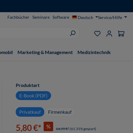
Fachbücher
Seminare
Software
Deutsch
Service/Hilfe
Du hast 0 Produ
omobil
Marketing & Management
Medizintechnik
auswählen
Produktart
E-Book (PDF)
Privatkauf
Firmenkauf
5,80 €*
%
14,99 €*
(61.31% gespart)