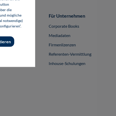
Button
ber die
 und mögliche
Autor-/innen
Für Unternehmen
nal notwendige)
buch publizieren
Corporate Books
onfigurieren“.
Mediadaten
tieren
Firmenlizenzen
Referenten-Vermittlung
Inhouse-Schulungen