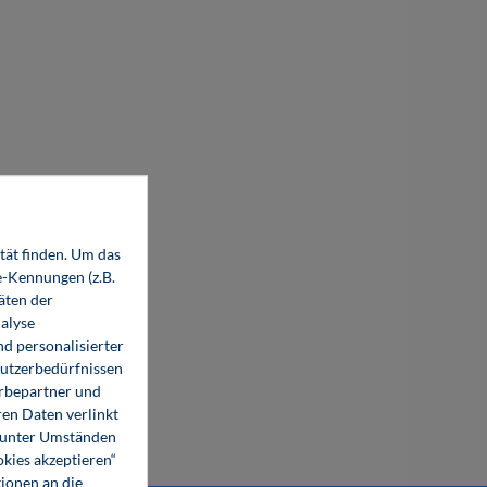
%
tät finden. Um das
e-Kennungen (z.B.
Mechatronik - Aufgaben und Lösungen
äten der
(E-Book)
alyse
d personalisierter
Nutzerbedürfnissen
4,80 €*
erbepartner und
9,99 €*
en Daten verlinkt
E-Book (PDF)
o unter Umständen
okies akzeptieren“
ionen an die