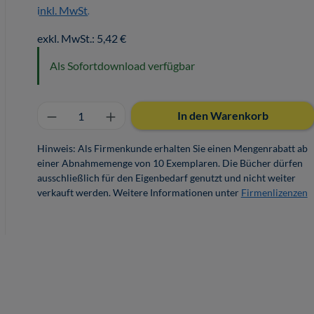
inkl. MwSt.
exkl. MwSt.: 5,42 €
Als Sofortdownload verfügbar
Produkt Anzahl: Gib den gewünschten 
In den Warenkorb
Hinweis: Als Firmenkunde erhalten Sie einen Mengenrabatt ab
einer Abnahmemenge von 10 Exemplaren. Die Bücher dürfen
ausschließlich für den Eigenbedarf genutzt und nicht weiter
verkauft werden. Weitere Informationen unter
Firmenlizenzen