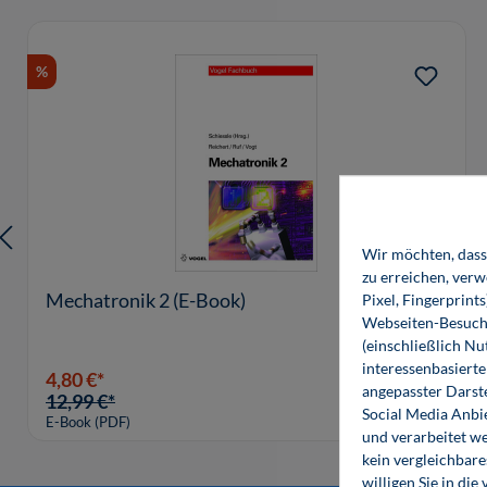
Produktgalerie überspringen
%
Wir möchten, dass 
zu erreichen, ver
Mechatronik 2 (E-Book)
Pixel, Fingerprint
Webseiten-Besuche
(einschließlich N
interessenbasiert
4,80 €*
angepasster Darst
12,99 €*
Social Media Anbi
E-Book (PDF)
und verarbeitet w
kein vergleichbare
willigen Sie in d