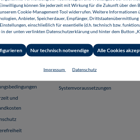
 Einwilligung können Sie jederzeit mit Wirkung für die Zukunft über den 
n unserem Cookie-Management-Tool widerrufen. Weitere Informationen ü
ologien, Anbieter, Speicherdauer, Empfänger, Drittstaatenübermittlung
 Informationen
Shop-Service
Für 
instellungen, einschließlich für essentielle (d.h. technisch bzw. funktio
essum
Ansprechpartner
Fach
e in der unten verlinkten Datenschutzerklärung und hinter dem Button „K
emeine
Support
figurieren
Nur technisch notwendige
Alle Cookies akzep
häftsbedingungen
InfoClick
rag widerrufen
Prüfstückbestellung
Impressum
Datenschutz
ner
Nutzungsrechte
ungsbedingungen
Systemvoraussetzungen
rzeit und
andkosten
nschutz
erefreiheit