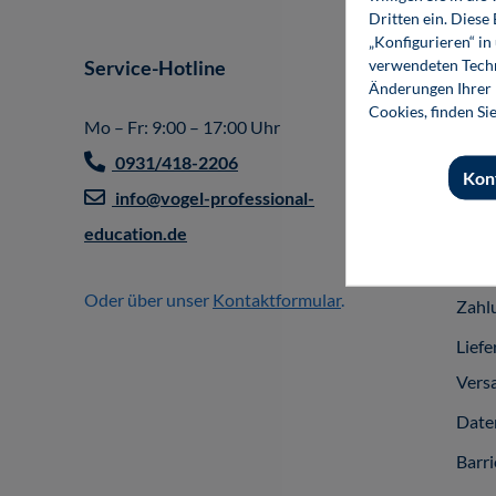
Dritten ein. Diese
„Konfigurieren“ i
verwendeten Techn
Service-Hotline
Shop
Änderungen Ihrer E
Impr
Cookies, finden Si
Mo – Fr: 9:00 – 17:00 Uhr
Allg
0931/418-2206
Kon
Gesc
info@vogel-professional-
Vert
education.de
Part
Oder über unser
Kontaktformular
.
Zahl
Liefe
Vers
Date
Barri