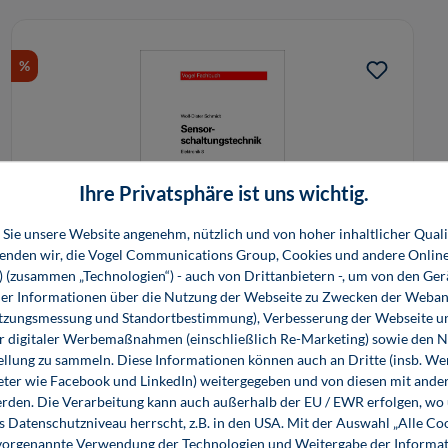
%
Ihre Privatsphäre ist uns wichtig.
Sie unsere Website angenehm, nützlich und von hoher inhaltlicher Quali
wenden wir, die Vogel Communications Group, Cookies und andere Onlin
Elektronik 8: Sensorschaltungstechnik
s) (zusammen „Technologien“) - auch von Drittanbietern -, um von den Ger
(E-Book)
r Informationen über die Nutzung der Webseite zu Zwecken der Weban
utzungsmessung und Standortbestimmung), Verbesserung der Webseite un
er digitaler Werbemaßnahmen (einschließlich Re-Marketing) sowie den 
6,80 €*
ellung zu sammeln. Diese Informationen können auch an Dritte (insb. W
23,99 €*
eter wie Facebook und LinkedIn) weitergegeben und von diesen mit ander
E-Book (PDF)
erden. Die Verarbeitung kann auch außerhalb der EU / EWR erfolgen, w
s Datenschutzniveau herrscht, z.B. in den USA. Mit der Auswahl „Alle Co
ie vorgenannte Verwendung der Technologien und Weitergabe der Informat