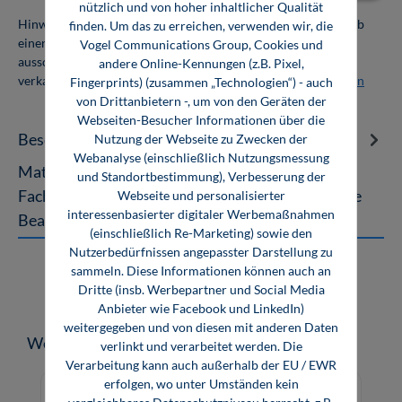
nützlich und von hoher inhaltlicher Qualität
Hinweis: Als Firmenkunde erhalten Sie einen Mengenrabatt ab
finden. Um das zu erreichen, verwenden wir, die
einer Abnahmemenge von 10 Exemplaren. Die Bücher dürfen
Vogel Communications Group, Cookies und
ausschließlich für den Eigenbedarf genutzt und nicht weiter
andere Online-Kennungen (z.B. Pixel,
verkauft werden. Weitere Informationen unter
Firmenlizenzen
Fingerprints) (zusammen „Technologien“) - auch
von Drittanbietern -, um von den Geräten der
Webseiten-Besucher Informationen über die
Beschreibung
Nutzung der Webseite zu Zwecken der
Webanalyse (einschließlich Nutzungsmessung
Mathematik und Geometrie zur CNC-Technik Ein
und Standortbestimmung), Verbesserung der
Fachbuch mit Standardaufgaben für die spanende
Webseite und personalisierter
interessenbasierter digitaler Werbemaßnahmen
Bearbeitung und Übungsbeispiele…
Mehr
(einschließlich Re-Marketing) sowie den
Nutzerbedürfnissen angepasster Darstellung zu
sammeln. Diese Informationen können auch an
Dritte (insb. Werbepartner und Social Media
Anbieter wie Facebook und LinkedIn)
weitergegeben und von diesen mit anderen Daten
Produktgalerie überspringen
Weitere Medien zum Thema
verlinkt und verarbeitet werden. Die
Verarbeitung kann auch außerhalb der EU / EWR
erfolgen, wo unter Umständen kein
vergleichbares Datenschutzniveau herrscht, z.B.