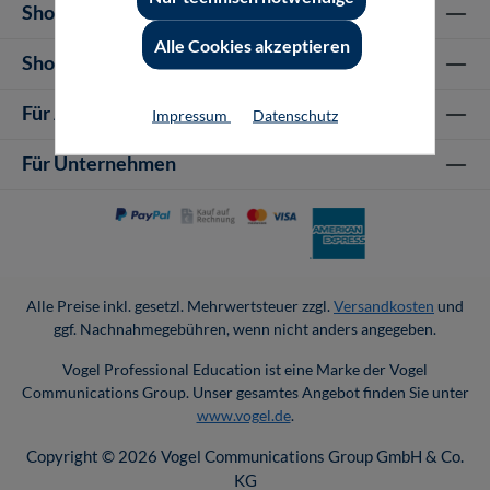
Shop Informationen
Alle Cookies akzeptieren
Shop-Service
Für Autor-/innen
Impressum
Datenschutz
Für Unternehmen
Alle Preise inkl. gesetzl. Mehrwertsteuer zzgl.
Versandkosten
und
ggf. Nachnahmegebühren, wenn nicht anders angegeben.
Vogel Professional Education ist eine Marke der Vogel
Communications Group. Unser gesamtes Angebot finden Sie unter
www.vogel.de
.
Copyright © 2026 Vogel Communications Group GmbH & Co.
KG