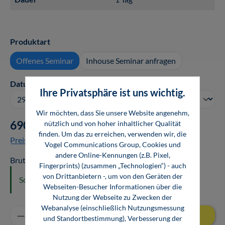
auswählen
Produktart
Offenes Seminar
Inhouse Seminar anfragen
auswählen
Datum
Ihre Privatsphäre ist uns wichtig.
Wir möchten, dass Sie unsere Website angenehm,
690,00 €*
nützlich und von hoher inhaltlicher Qualität
finden. Um das zu erreichen, verwenden wir, die
Preise exkl. MwSt. zzgl. Versandkosten
Vogel Communications Group, Cookies und
andere Online-Kennungen (z.B. Pixel,
Bruttopreis: 821,10 €
Fingerprints) (zusammen „Technologien“) - auch
von Drittanbietern -, um von den Geräten der
Sofort verfügbar
Webseiten-Besucher Informationen über die
Nutzung der Webseite zu Zwecken der
Webanalyse (einschließlich Nutzungsmessung
Produkt Anzahl: Gib den gewünschten Wert ei
In den Warenkorb
und Standortbestimmung), Verbesserung der