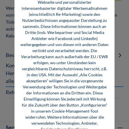
Webseite und personalisierter
Wenn Sie gleichzeitig zwei oder mehrere Anmeldungen
interessenbasierter digitaler Werbemaßnahmen
(einschließlich Re-Marketing) sowie den
vornehmen, erhalten Sie auf das zweite und alle weiteren
Nutzerbedürfnissen angepasster Darstellung zu
Tickets einen Rabatt. Der Preis pro Teilnehmer wird
sammeln. Diese Informationen können auch an
automatisch reduziert. Keine Kombination mit anderen
Dritte (insb. Werbepartner und Social Media
Rabattaktionen möglich.
Anbieter wie Facebook und LinkedIn)
weitergegeben und von diesen mit anderen Daten
verlinkt und verarbeitet werden. Die
Beschreibung
Verarbeitung kann auch außerhalb der EU / EWR
erfolgen, wo unter Umständen kein
Kompakte Wissensvermittlung der Guten
vergleichbares Datenschutzniveau herrscht, z.B.
Herstellungspraxis (GMP) für Neueinsteiger und
in den USA. Mit der Auswahl „Alle Cookies
alle, die ihre vorhandenen Kenntnisse a…
Mehr
akzeptieren“ willigen Sie in die vorgenannte
Verwendung der Technologien und Weitergabe
Referent
der Informationen an die Dritten ein. Diese
Einwilligung können Sie jederzeit mit Wirkung
für die Zukunft über den Button „Konfigurieren“
in unserem Cookie-Management-Tool
widerrufen. Weitere Informationen über die
verwendeten Technologien, Anbieter,
Service-Hotline