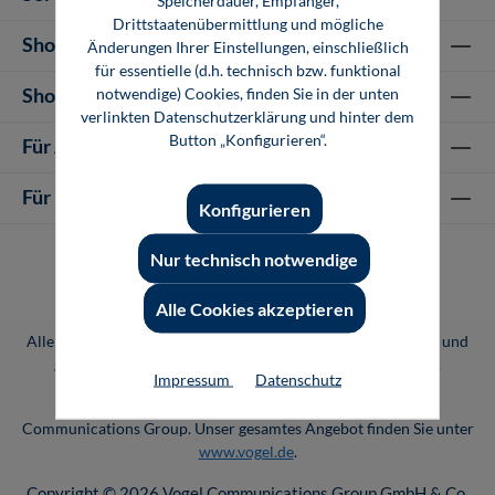
Speicherdauer, Empfänger,
Drittstaatenübermittlung und mögliche
Shop Informationen
Änderungen Ihrer Einstellungen, einschließlich
für essentielle (d.h. technisch bzw. funktional
Shop-Service
notwendige) Cookies, finden Sie in der unten
verlinkten Datenschutzerklärung und hinter dem
Button „Konfigurieren“.
Für Autor-/innen
Für Unternehmen
Konfigurieren
Nur technisch notwendige
Alle Cookies akzeptieren
Alle Preise inkl. gesetzl. Mehrwertsteuer zzgl.
Versandkosten
und
ggf. Nachnahmegebühren, wenn nicht anders angegeben.
Impressum
Datenschutz
Vogel Professional Education ist eine Marke der Vogel
Communications Group. Unser gesamtes Angebot finden Sie unter
www.vogel.de
.
Copyright © 2026 Vogel Communications Group GmbH & Co.