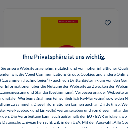
Ihre Privatsphäre ist uns wichtig.
Sie unsere Website angenehm, nützlich und von hoher inhaltlicher Quali
wenden wir, die Vogel Communications Group, Cookies und andere Onlin
s) (zusammen „Technologien“) - auch von Drittanbietern -, um von den Ger
Pipe Elements / Rohrleitungsbauteile
r Informationen über die Nutzung der Webseite zu Zwecken der Weban
(Software)
utzungsmessung und Standortbestimmung), Verbesserung der Webseite un
er digitaler Werbemaßnahmen (einschließlich Re-Marketing) sowie den 
198,00 €*
ellung zu sammeln. Diese Informationen können auch an Dritte (insb. W
Download, CD-ROM
eter wie Facebook und LinkedIn) weitergegeben und von diesen mit ander
erden. Die Verarbeitung kann auch außerhalb der EU / EWR erfolgen, w
s Datenschutzniveau herrscht, z.B. in den USA. Mit der Auswahl „Alle Co