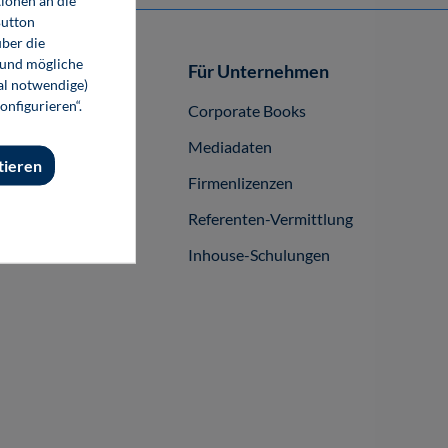
ionen an die
Button
ber die
 und mögliche
Autor-/innen
Für Unternehmen
nal notwendige)
onfigurieren“.
buch publizieren
Corporate Books
Mediadaten
tieren
Firmenlizenzen
Referenten-Vermittlung
Inhouse-Schulungen