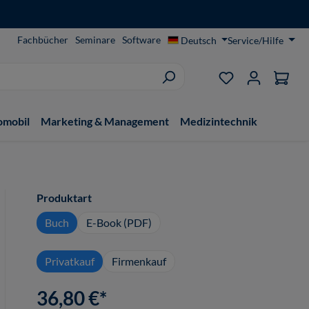
Fachbücher
Seminare
Software
Deutsch
Service/Hilfe
Du hast 0 Produ
omobil
Marketing & Management
Medizintechnik
auswählen
Produktart
Buch
E-Book (PDF)
Privatkauf
Firmenkauf
36,80 €*