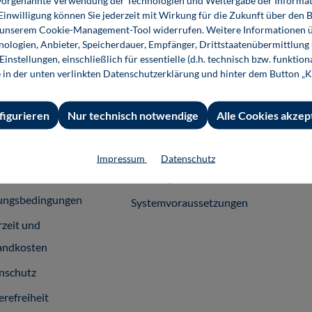
ie vorgenannte Verwendung der Technologien und Weitergabe der Informat
 Einwilligung können Sie jederzeit mit Wirkung für die Zukunft über den 
n unserem Cookie-Management-Tool widerrufen. Weitere Informationen ü
ologien, Anbieter, Speicherdauer, Empfänger, Drittstaatenübermittlung
 Informationen
Shop-Service
Für 
instellungen, einschließlich für essentielle (d.h. technisch bzw. funktio
e in der unten verlinkten Datenschutzerklärung und hinter dem Button „K
essum
Ansprechpartner
Fach
emeine
Support
figurieren
Nur technisch notwendige
Alle Cookies akzep
häftsbedingungen
InfoClick
rag widerrufen
Prüfstückbestellung
Impressum
Datenschutz
ner
Nutzungsrechte
ungsbedingungen
Systemvoraussetzungen
rzeit und
andkosten
nschutz
erefreiheit