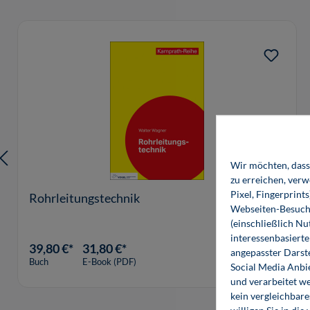
Produktgalerie überspringen
Wir möchten, dass 
zu erreichen, ver
Pixel, Fingerprint
Rohrleitungstechnik
Webseiten-Besuche
(einschließlich N
interessenbasiert
39,80 €*
31,80 €*
angepasster Darst
Buch
E-Book (PDF)
Social Media Anbi
und verarbeitet w
kein vergleichbare