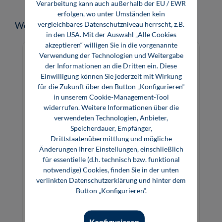
Verarbeitung kann auch außerhalb der EU / EWR
erfolgen, wo unter Umständen kein
Produktgalerie überspringen
vergleichbares Datenschutzniveau herrscht, z.B.
Weitere Medien zum Thema
in den USA. Mit der Auswahl „Alle Cookies
akzeptieren“ willigen Sie in die vorgenannte
Verwendung der Technologien und Weitergabe
der Informationen an die Dritten ein. Diese
Einwilligung können Sie jederzeit mit Wirkung
für die Zukunft über den Button „Konfigurieren“
in unserem Cookie-Management-Tool
widerrufen. Weitere Informationen über die
verwendeten Technologien, Anbieter,
Speicherdauer, Empfänger,
Drittstaatenübermittlung und mögliche
Änderungen Ihrer Einstellungen, einschließlich
für essentielle (d.h. technisch bzw. funktional
notwendige) Cookies, finden Sie in der unten
Prüfungsvorbereiter Kfz-Mechatroniker
verlinkten Datenschutzerklärung und hinter dem
Theorie Teil 2 Nutzfahrzeugtechnik E-
Button „Konfigurieren“.
Book
39,00 €*
Konfigurieren
Buch