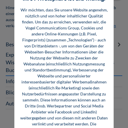
Hinweis: Als Firmenkunde erhalten Sie einen Mengenrabatt ab
Wir möchten, dass Sie unsere Website angenehm,
einer Abnahmemenge von 10 Exemplaren. Die Bücher dürfen
nützlich und von hoher inhaltlicher Qualität
ausschließlich für den Eigenbedarf genutzt und nicht weiter
finden. Um das zu erreichen, verwenden wir, die
verkauft werden. Weitere Informationen unter
Firmenlizenzen
Vogel Communications Group, Cookies und
andere Online-Kennungen (z.B. Pixel,
Fingerprints) (zusammen „Technologien“) - auch
Beschreibung
von Drittanbietern -, um von den Geräten der
Webseiten-Besucher Informationen über die
Expertenwissen Nutzfahrzeugtechnik Alles
Nutzung der Webseite zu Zwecken der
Wissenswerte zum Thema Nutzfahrzeuge Dieses
Webanalyse (einschließlich Nutzungsmessung
Buch behandelt die verschiedenen Bereic…
Mehr
und Standortbestimmung), Verbesserung der
Webseite und personalisierter
InfoClick
interessenbasierter digitaler Werbemaßnahmen
(einschließlich Re-Marketing) sowie den
Blick ins Buch
Nutzerbedürfnissen angepasster Darstellung zu
sammeln. Diese Informationen können auch an
Autoren auf der Automechanika 2024
Dritte (insb. Werbepartner und Social Media
Anbieter wie Facebook und LinkedIn)
weitergegeben und von diesen mit anderen Daten
verlinkt und verarbeitet werden. Die