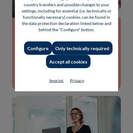
country transfers and possible changes to your
settings, including for essential (i.e. technically or
functionally necessary) cookies, can be found in
the data protection declaration linked below and
Inhouse-Schulungen
behind the “Configure” button.
Jedes Seminar steht auch als Inhouse-Schulung
zur Verfügung. Dort können Sie im
Configure
Only technically required
geschlossenen Rahmen über Themen
diskutieren und Ihre individuellen
Herausforderungen in den Fokus stellen.
Accept all cookies
Weitere Infos
Imprint
Privacy