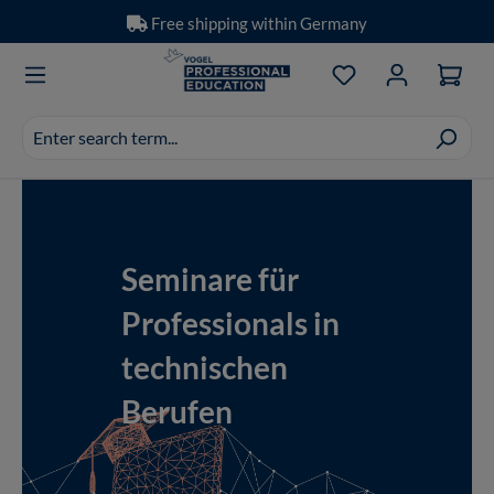
Free shipping within Germany
Skip to main content
You have 0 wishlis
Search
suggestions
appear
Showing slide 1 of 1
as
you
type.
Seminare für
Professionals in
technischen
Berufen