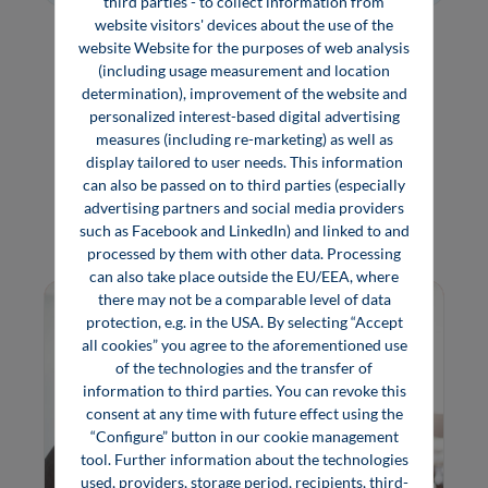
third parties - to collect information from
website visitors' devices about the use of the
website Website for the purposes of web analysis
(including usage measurement and location
determination), improvement of the website and
personalized interest-based digital advertising
Für Unternehmen
measures (including re-marketing) as well as
display tailored to user needs. This information
can also be passed on to third parties (especially
Lernen Sie unsere besonderen Lösungen für die
advertising partners and social media providers
Seminar-Weiterbildung kennen.
such as Facebook and LinkedIn) and linked to and
processed by them with other data. Processing
can also take place outside the EU/EEA, where
there may not be a comparable level of data
protection, e.g. in the USA. By selecting “Accept
all cookies” you agree to the aforementioned use
of the technologies and the transfer of
information to third parties. You can revoke this
consent at any time with future effect using the
“Configure” button in our cookie management
tool. Further information about the technologies
used, providers, storage period, recipients, third-