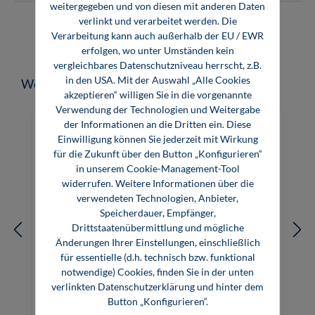
weitergegeben und von diesen mit anderen Daten
verlinkt und verarbeitet werden. Die
Verarbeitung kann auch außerhalb der EU / EWR
erfolgen, wo unter Umständen kein
vergleichbares Datenschutzniveau herrscht, z.B.
in den USA. Mit der Auswahl „Alle Cookies
Produktgalerie überspringen
Weitere Medien zum Thema
akzeptieren“ willigen Sie in die vorgenannte
Verwendung der Technologien und Weitergabe
der Informationen an die Dritten ein. Diese
Einwilligung können Sie jederzeit mit Wirkung
für die Zukunft über den Button „Konfigurieren“
in unserem Cookie-Management-Tool
widerrufen. Weitere Informationen über die
verwendeten Technologien, Anbieter,
Speicherdauer, Empfänger,
Drittstaatenübermittlung und mögliche
Änderungen Ihrer Einstellungen, einschließlich
für essentielle (d.h. technisch bzw. funktional
notwendige) Cookies, finden Sie in der unten
verlinkten Datenschutzerklärung und hinter dem
Elektronik 1: Elektrotechnische
Button „Konfigurieren“.
Grundlagen