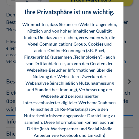
Ihre Privatsphäre ist uns wichtig.
Den Download oder Online-Zugang finden Sie nach
Bestellabschluss in Ihrem Kundenkonto unter dem Reiter
Wir möchten, dass Sie unsere Website angenehm,
"Bestellungen".
nützlich und von hoher inhaltlicher Qualität
finden. Um das zu erreichen, verwenden wir, die
Hinweis: Als Firmenkunde erhalten Sie einen Mengenrabatt ab
Vogel Communications Group, Cookies und
einer Abnahmemenge von 10 Exemplaren. Die Bücher dürfen
andere Online-Kennungen (z.B. Pixel,
ausschließlich für den Eigenbedarf genutzt und nicht weiter
Fingerprints) (zusammen „Technologien“) - auch
verkauft werden. Weitere Informationen unter
Firmenlizenzen
von Drittanbietern -, um von den Geräten der
Webseiten-Besucher Informationen über die
Nutzung der Webseite zu Zwecken der
Beschreibung
Webanalyse (einschließlich Nutzungsmessung
und Standortbestimmung), Verbesserung der
Elektronik 5: Mikroprozessortechnik Das Fachbuch
Webseite und personalisierter
über Grundlagen, Aufbau und Arbeitsweisen sowie
interessenbasierter digitaler Werbemaßnahmen
wichtiger Programmiertechn…
Mehr
(einschließlich Re-Marketing) sowie den
Nutzerbedürfnissen angepasster Darstellung zu
InfoClick
sammeln. Diese Informationen können auch an
Dritte (insb. Werbepartner und Social Media
Blick ins Buch
Anbieter wie Facebook und LinkedIn)