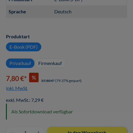
Sprache
Deutsch
auswählen
Produktart
E-Book (PDF)
Privatkauf
Firmenkauf
%
7,80 €*
37,80 €*
(79.37% gespart)
inkl. MwSt.
exkl. MwSt.: 7,29 €
Als Sofortdownload verfügbar
Produkt Anzahl: Gib den gewünschten Wert ei
In den Warenkorb