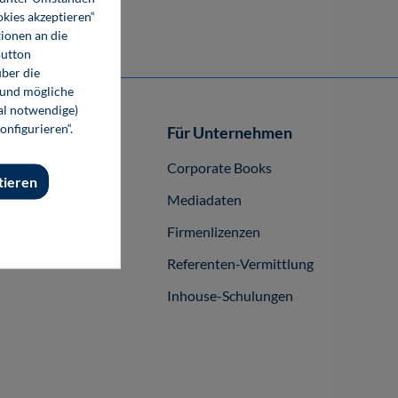
37,80 €*
okies akzeptieren“
E-Book (PDF)
ionen an die
Button
ber die
 und mögliche
nal notwendige)
onfigurieren“.
Autor-/innen
Für Unternehmen
buch publizieren
Corporate Books
tieren
Mediadaten
Firmenlizenzen
Referenten-Vermittlung
Inhouse-Schulungen