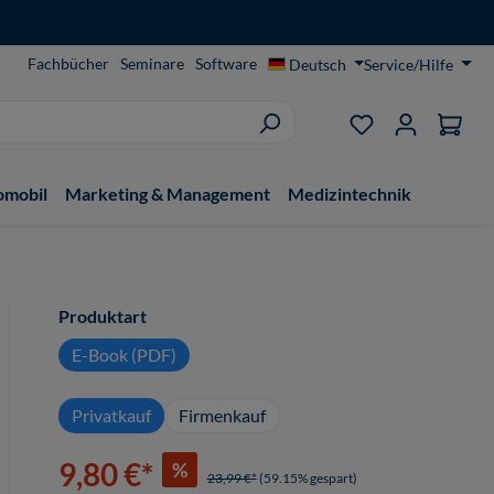
Fachbücher
Seminare
Software
Deutsch
Service/Hilfe
Du hast 0 Produ
omobil
Marketing & Management
Medizintechnik
auswählen
Produktart
E-Book (PDF)
Privatkauf
Firmenkauf
9,80 €*
%
23,99 €*
(59.15% gespart)