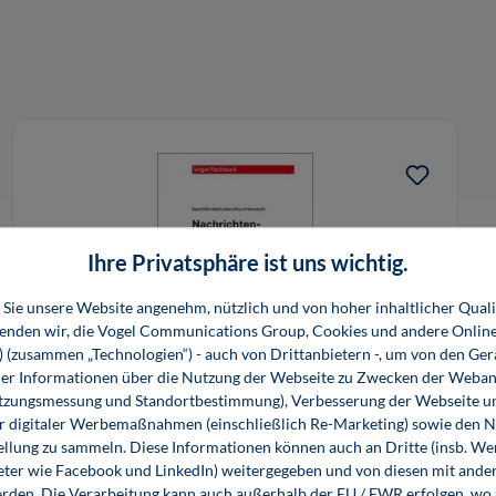
Ihre Privatsphäre ist uns wichtig.
Sie unsere Website angenehm, nützlich und von hoher inhaltlicher Quali
wenden wir, die Vogel Communications Group, Cookies und andere Onlin
s) (zusammen „Technologien“) - auch von Drittanbietern -, um von den Ger
r Informationen über die Nutzung der Webseite zu Zwecken der Weban
utzungsmessung und Standortbestimmung), Verbesserung der Webseite un
Elektronik 7: Nachrichtentechnik
er digitaler Werbemaßnahmen (einschließlich Re-Marketing) sowie den 
ellung zu sammeln. Diese Informationen können auch an Dritte (insb. W
eter wie Facebook und LinkedIn) weitergegeben und von diesen mit ander
49,80 €*
49,80 €*
erden. Die Verarbeitung kann auch außerhalb der EU / EWR erfolgen, w