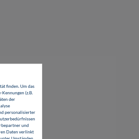
%
tät finden. Um das
e-Kennungen (z.B.
äten der
alyse
d personalisierter
Elektronik 5: Mikroprozessortechnik (E-
Nutzerbedürfnissen
Book)
erbepartner und
en Daten verlinkt
7,80 €*
o unter Umständen