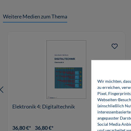
Weitere Medien zum Thema
Produktgalerie überspringen
Wir möchten, dass 
zu erreichen, ver
Pixel, Fingerprint
Webseiten-Besuche
(einschließlich N
Elektronik 4: Digitaltechnik
interessenbasiert
angepasster Darst
Social Media Anbi
36,80 €*
36,80 €*
und verarbeitet w