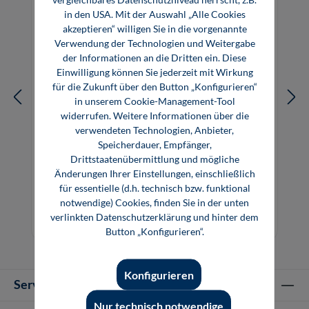
in den USA. Mit der Auswahl „Alle Cookies
akzeptieren“ willigen Sie in die vorgenannte
Verwendung der Technologien und Weitergabe
der Informationen an die Dritten ein. Diese
Einwilligung können Sie jederzeit mit Wirkung
für die Zukunft über den Button „Konfigurieren“
in unserem Cookie-Management-Tool
widerrufen. Weitere Informationen über die
verwendeten Technologien, Anbieter,
Speicherdauer, Empfänger,
Drittstaatenübermittlung und mögliche
Elektronik 1: Elektrotechnische
Änderungen Ihrer Einstellungen, einschließlich
Grundlagen
für essentielle (d.h. technisch bzw. funktional
notwendige) Cookies, finden Sie in der unten
29,80 €*
29,80 €*
verlinkten Datenschutzerklärung und hinter dem
Buch
E-Book (PDF)
Button „Konfigurieren“.
Konfigurieren
Service-Hotline
Nur technisch notwendige