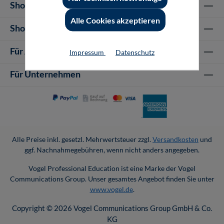
Shop Informationen
Alle Cookies akzeptieren
Shop-Service
Für Autor-/innen
Impressum
Datenschutz
Für Unternehmen
Alle Preise inkl. gesetzl. Mehrwertsteuer zzgl.
Versandkosten
und
ggf. Nachnahmegebühren, wenn nicht anders angegeben.
Vogel Professional Education ist eine Marke der Vogel
Communications Group. Unser gesamtes Angebot finden Sie unter
www.vogel.de
.
Copyright © 2026 Vogel Communications Group GmbH & Co.
KG