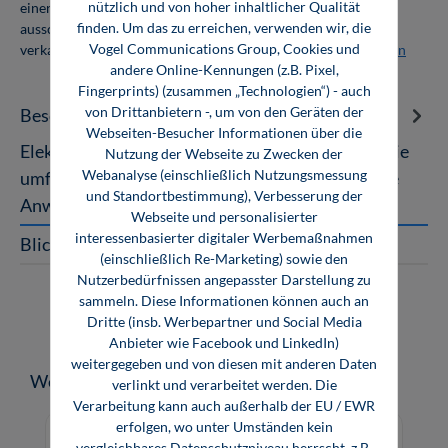
nützlich und von hoher inhaltlicher Qualität
einer Abnahmemenge von 10 Exemplaren. Die Bücher dürfen
finden. Um das zu erreichen, verwenden wir, die
ausschließlich für den Eigenbedarf genutzt und nicht weiter
Vogel Communications Group, Cookies und
verkauft werden. Weitere Informationen unter
Firmenlizenzen
andere Online-Kennungen (z.B. Pixel,
Fingerprints) (zusammen „Technologien“) - auch
von Drittanbietern -, um von den Geräten der
Beschreibung
Webseiten-Besucher Informationen über die
Elektronik 4: Digitaltechnik Ein Fachbuch über die
Nutzung der Webseite zu Zwecken der
Webanalyse (einschließlich Nutzungsmessung
umfassenden Grundlagen sowie fortgeschrittene
und Standortbestimmung), Verbesserung der
Anwendungsbereiche der Dig…
Mehr
Webseite und personalisierter
interessenbasierter digitaler Werbemaßnahmen
Blick ins Buch
(einschließlich Re-Marketing) sowie den
Nutzerbedürfnissen angepasster Darstellung zu
sammeln. Diese Informationen können auch an
Dritte (insb. Werbepartner und Social Media
Anbieter wie Facebook und LinkedIn)
weitergegeben und von diesen mit anderen Daten
Produktgalerie überspringen
Weitere Medien zum Thema
verlinkt und verarbeitet werden. Die
Verarbeitung kann auch außerhalb der EU / EWR
erfolgen, wo unter Umständen kein
vergleichbares Datenschutzniveau herrscht, z.B.