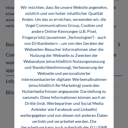
Wir möchten, dass Sie unsere Website angenehm,
Hinweis: Als Firmenkunde erhalten Sie einen Mengenrabatt ab
nützlich und von hoher inhaltlicher Qualität
einer Abnahmemenge von 10 Exemplaren. Die Bücher dürfen
finden. Um das zu erreichen, verwenden wir, die
ausschließlich für den Eigenbedarf genutzt und nicht weiter
Vogel Communications Group, Cookies und
verkauft werden. Weitere Informationen unter
Firmenlizenzen
andere Online-Kennungen (z.B. Pixel,
Fingerprints) (zusammen „Technologien“) - auch
von Drittanbietern -, um von den Geräten der
Beschreibung
Webseiten-Besucher Informationen über die
Compendium of Electrical Connectors A reference
Nutzung der Webseite zu Zwecken der
Webanalyse (einschließlich Nutzungsmessung
work for device development and connector
und Standortbestimmung), Verbesserung der
applications This book provides de…
Mehr
Webseite und personalisierter
interessenbasierter digitaler Werbemaßnahmen
InfoClick
(einschließlich Re-Marketing) sowie den
Nutzerbedürfnissen angepasster Darstellung zu
Blick ins Buch
sammeln. Diese Informationen können auch an
Dritte (insb. Werbepartner und Social Media
Anbieter wie Facebook und LinkedIn)
weitergegeben und von diesen mit anderen Daten
verlinkt und verarbeitet werden. Die
Verarbeitung kann auch außerhalb der EU / EWR