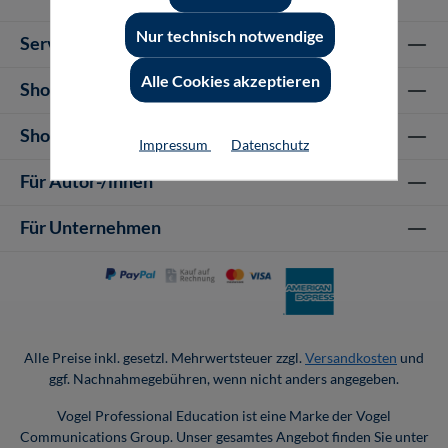
Nur technisch notwendige
Service-Hotline
Alle Cookies akzeptieren
Shop Informationen
Shop-Service
Impressum
Datenschutz
Für Autor-/innen
Für Unternehmen
Alle Preise inkl. gesetzl. Mehrwertsteuer zzgl.
Versandkosten
und
ggf. Nachnahmegebühren, wenn nicht anders angegeben.
Vogel Professional Education ist eine Marke der Vogel
Communications Group. Unser gesamtes Angebot finden Sie unter