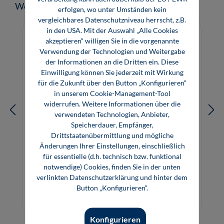
Produktgalerie überspringen
Weitere Produkte zum Thema
erfolgen, wo unter Umständen kein
vergleichbares Datenschutzniveau herrscht, z.B.
in den USA. Mit der Auswahl „Alle Cookies
akzeptieren“ willigen Sie in die vorgenannte
Verwendung der Technologien und Weitergabe
der Informationen an die Dritten ein. Diese
Einwilligung können Sie jederzeit mit Wirkung
für die Zukunft über den Button „Konfigurieren“
in unserem Cookie-Management-Tool
widerrufen. Weitere Informationen über die
verwendeten Technologien, Anbieter,
Speicherdauer, Empfänger,
Drittstaatenübermittlung und mögliche
Änderungen Ihrer Einstellungen, einschließlich
für essentielle (d.h. technisch bzw. funktional
Tagungsband Anwenderkongress
notwendige) Cookies, finden Sie in der unten
Steckverbinder 2025
verlinkten Datenschutzerklärung und hinter dem
Button „Konfigurieren“.
99,00 €*
99,00 €*
Buch
E-Book (PDF)
Konfigurieren