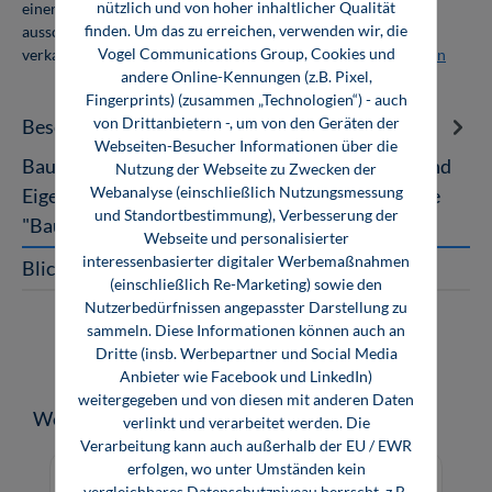
nützlich und von hoher inhaltlicher Qualität
einer Abnahmemenge von 10 Exemplaren. Die Bücher dürfen
finden. Um das zu erreichen, verwenden wir, die
ausschließlich für den Eigenbedarf genutzt und nicht weiter
Vogel Communications Group, Cookies und
verkauft werden. Weitere Informationen unter
Firmenlizenzen
andere Online-Kennungen (z.B. Pixel,
Fingerprints) (zusammen „Technologien“) - auch
von Drittanbietern -, um von den Geräten der
Beschreibung
Webseiten-Besucher Informationen über die
Baustoffkunde Aufbau und Technologie, Arten und
Nutzung der Webseite zu Zwecken der
Webanalyse (einschließlich Nutzungsmessung
Eigenschaften, Anwendung und Verarbeitung Die
und Standortbestimmung), Verbesserung der
"Baustoffkunde" ist das bewähr…
Mehr
Webseite und personalisierter
interessenbasierter digitaler Werbemaßnahmen
Blick ins Buch
(einschließlich Re-Marketing) sowie den
Nutzerbedürfnissen angepasster Darstellung zu
sammeln. Diese Informationen können auch an
Dritte (insb. Werbepartner und Social Media
Anbieter wie Facebook und LinkedIn)
weitergegeben und von diesen mit anderen Daten
Produktgalerie überspringen
Weitere Medien zum Thema
verlinkt und verarbeitet werden. Die
Verarbeitung kann auch außerhalb der EU / EWR
erfolgen, wo unter Umständen kein
vergleichbares Datenschutzniveau herrscht, z.B.