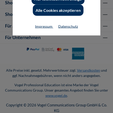
Shop Informationen
Alle Cookies akzeptieren
Shop-Service
Für Autor-/innen
Impressum
Datenschutz
Für Unternehmen
Alle Preise inkl. gesetzl. Mehrwertsteuer zzgl.
Versandkosten
und
ggf. Nachnahmegebühren, wenn nicht anders angegeben.
Vogel Professional Education ist eine Marke der Vogel
Communications Group. Unser gesamtes Angebot finden Sie unter
www.vogel.de
.
Copyright © 2026 Vogel Communications Group GmbH & Co.
KG