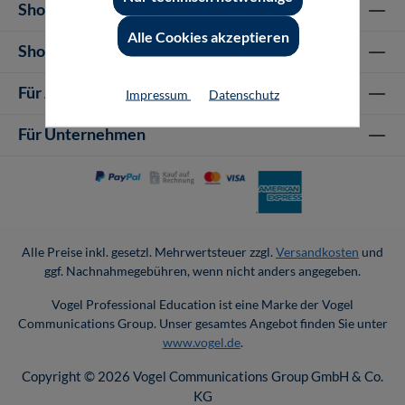
Shop Informationen
Alle Cookies akzeptieren
Shop-Service
Für Autor-/innen
Impressum
Datenschutz
Für Unternehmen
Alle Preise inkl. gesetzl. Mehrwertsteuer zzgl.
Versandkosten
und
ggf. Nachnahmegebühren, wenn nicht anders angegeben.
Vogel Professional Education ist eine Marke der Vogel
Communications Group. Unser gesamtes Angebot finden Sie unter
www.vogel.de
.
Copyright © 2026 Vogel Communications Group GmbH & Co.
KG