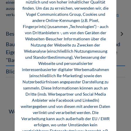
nützlich und von hoher inhaltlicher Qualität
einer Abnahmemenge von 10 Exemplaren. Die Bücher dürfen
finden. Um das zu erreichen, verwenden wir, die
ausschließlich für den Eigenbedarf genutzt und nicht weiter
Vogel Communications Group, Cookies und
verkauft werden. Weitere Informationen unter
Firmenlizenzen
andere Online-Kennungen (z.B. Pixel,
Fingerprints) (zusammen „Technologien“) - auch
von Drittanbietern -, um von den Geräten der
Beschreibung
Webseiten-Besucher Informationen über die
Baustoffkunde Aufbau und Technologie, Arten und
Nutzung der Webseite zu Zwecken der
Webanalyse (einschließlich Nutzungsmessung
Eigenschaften, Anwendung und Verarbeitung Die
und Standortbestimmung), Verbesserung der
"Baustoffkunde" ist das bewähr…
Mehr
Webseite und personalisierter
interessenbasierter digitaler Werbemaßnahmen
Blick ins Buch
(einschließlich Re-Marketing) sowie den
Nutzerbedürfnissen angepasster Darstellung zu
sammeln. Diese Informationen können auch an
Dritte (insb. Werbepartner und Social Media
Anbieter wie Facebook und LinkedIn)
weitergegeben und von diesen mit anderen Daten
Produktgalerie überspringen
Weitere Medien zum Thema
verlinkt und verarbeitet werden. Die
Verarbeitung kann auch außerhalb der EU / EWR
erfolgen, wo unter Umständen kein
vergleichbares Datenschutzniveau herrscht, z.B.