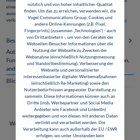
Hinweis: Als Firmenkunde erhalten Sie einen Mengenrabatt ab
nützlich und von hoher inhaltlicher Qualität
einer Abnahmemenge von 10 Exemplaren. Die Bücher dürfen
finden. Um das zu erreichen, verwenden wir, die
ausschließlich für den Eigenbedarf genutzt und nicht weiter
Vogel Communications Group, Cookies und
verkauft werden. Weitere Informationen unter
Firmenlizenzen
andere Online-Kennungen (z.B. Pixel,
Fingerprints) (zusammen „Technologien“) - auch
von Drittanbietern -, um von den Geräten der
Beschreibung
Webseiten-Besucher Informationen über die
Nutzung der Webseite zu Zwecken der
Automotive Vibration Control Technology
Webanalyse (einschließlich Nutzungsmessung
Fundamentals, Material, Construction, Simulation,
und Standortbestimmung), Verbesserung der
and Applications This book discuss…
Mehr
Webseite und personalisierter
interessenbasierter digitaler Werbemaßnahmen
Blick ins Buch
(einschließlich Re-Marketing) sowie den
Nutzerbedürfnissen angepasster Darstellung zu
sammeln. Diese Informationen können auch an
Dritte (insb. Werbepartner und Social Media
Anbieter wie Facebook und LinkedIn)
weitergegeben und von diesen mit anderen Daten
verlinkt und verarbeitet werden. Die
Produktgalerie überspringen
Weitere Medien zum Thema
Verarbeitung kann auch außerhalb der EU / EWR
erfolgen, wo unter Umständen kein