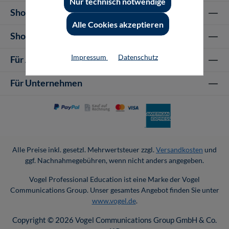
Nur technisch notwendige
Shop Informationen
Alle Cookies akzeptieren
Shop-Service
Impressum
Datenschutz
Für Autor-/innen
Für Unternehmen
Alle Preise inkl. gesetzl. Mehrwertsteuer zzgl.
Versandkosten
und
ggf. Nachnahmegebühren, wenn nicht anders angegeben.
Vogel Professional Education ist eine Marke der Vogel
Communications Group. Unser gesamtes Angebot finden Sie unter
www.vogel.de
.
Copyright © 2026 Vogel Communications Group GmbH & Co.