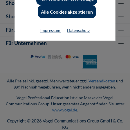
Shop Informationen
Alle Cookies akzeptieren
Shop-Service
Für Autor-/innen
Impressum
Datenschutz
Für Unternehmen
Alle Preise inkl. gesetzl. Mehrwertsteuer zzgl.
Versandkosten
und
ggf. Nachnahmegebühren, wenn nicht anders angegeben.
Vogel Professional Education ist eine Marke der Vogel
Communications Group. Unser gesamtes Angebot finden Sie unter
www.vogel.de
.
Copyright © 2026 Vogel Communications Group GmbH & Co.
KG