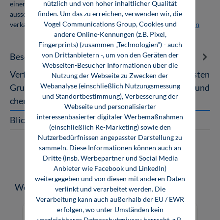
nützlich und von hoher inhaltlicher Qualität
einer Abnahmemenge von 10 Exemplaren. Die Bücher dürfen
finden. Um das zu erreichen, verwenden wir, die
ausschließlich für den Eigenbedarf genutzt und nicht weiter
Vogel Communications Group, Cookies und
verkauft werden. Weitere Informationen unter
Firmenlizenzen
andere Online-Kennungen (z.B. Pixel,
Fingerprints) (zusammen „Technologien“) - auch
von Drittanbietern -, um von den Geräten der
Beschreibung
Webseiten-Besucher Informationen über die
Verfahrenstechnik Das Fachbuch zu den wichtigsten
Nutzung der Webseite zu Zwecken der
Webanalyse (einschließlich Nutzungsmessung
Grundverfahren der mechanischen, thermischen und
und Standortbestimmung), Verbesserung der
chemischen Verfahrenstec…
Mehr
Webseite und personalisierter
interessenbasierter digitaler Werbemaßnahmen
Blick ins Buch
(einschließlich Re-Marketing) sowie den
Nutzerbedürfnissen angepasster Darstellung zu
sammeln. Diese Informationen können auch an
Dritte (insb. Werbepartner und Social Media
Anbieter wie Facebook und LinkedIn)
weitergegeben und von diesen mit anderen Daten
Produktgalerie überspringen
Weitere Medien zum Thema
verlinkt und verarbeitet werden. Die
Verarbeitung kann auch außerhalb der EU / EWR
erfolgen, wo unter Umständen kein
vergleichbares Datenschutzniveau herrscht, z.B.