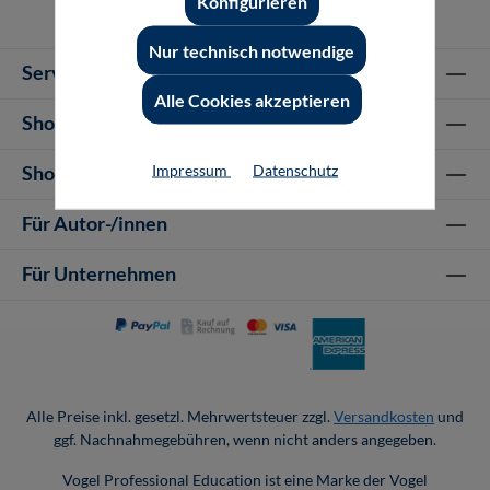
Konfigurieren
Nur technisch notwendige
Service-Hotline
Alle Cookies akzeptieren
Shop Informationen
Impressum
Datenschutz
Shop-Service
Für Autor-/innen
Für Unternehmen
Alle Preise inkl. gesetzl. Mehrwertsteuer zzgl.
Versandkosten
und
ggf. Nachnahmegebühren, wenn nicht anders angegeben.
Vogel Professional Education ist eine Marke der Vogel