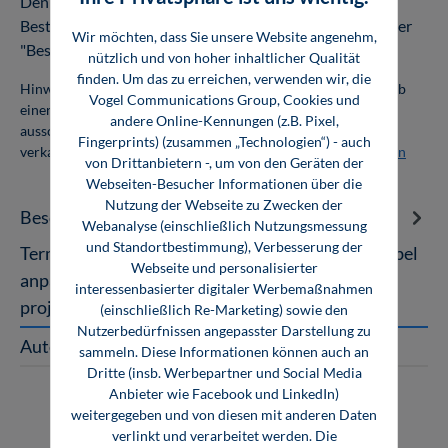
Den Download oder Online-Zugang finden Sie nach
Bestellabschluss in Ihrem Kundenkonto unter dem Reiter
Wir möchten, dass Sie unsere Website angenehm,
"Bestellungen".
nützlich und von hoher inhaltlicher Qualität
finden. Um das zu erreichen, verwenden wir, die
Hinweis: Als Firmenkunde erhalten Sie einen Mengenrabatt ab
Vogel Communications Group, Cookies und
einer Abnahmemenge von 10 Exemplaren. Die Bücher dürfen
andere Online-Kennungen (z.B. Pixel,
ausschließlich für den Eigenbedarf genutzt und nicht weiter
Fingerprints) (zusammen „Technologien“) - auch
verkauft werden. Weitere Informationen unter
Firmenlizenzen
von Drittanbietern -, um von den Geräten der
Webseiten-Besucher Informationen über die
Nutzung der Webseite zu Zwecken der
Beschreibung
Webanalyse (einschließlich Nutzungsmessung
und Standortbestimmung), Verbesserung der
Terminplanung im Anlagenbau – Templates Flexibel
Webseite und personalisierter
anpassbare Templates für unternehmens- und
interessenbasierter digitaler Werbemaßnahmen
projektspezifische Anforderungen…
Mehr
(einschließlich Re-Marketing) sowie den
Nutzerbedürfnissen angepasster Darstellung zu
Autoren
sammeln. Diese Informationen können auch an
Dritte (insb. Werbepartner und Social Media
Anbieter wie Facebook und LinkedIn)
weitergegeben und von diesen mit anderen Daten
verlinkt und verarbeitet werden. Die