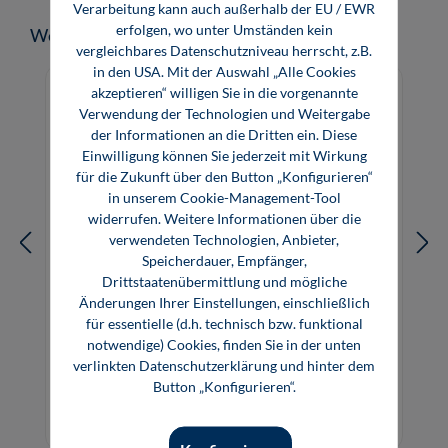
Verarbeitung kann auch außerhalb der EU / EWR
erfolgen, wo unter Umständen kein
Produktgalerie überspringen
Weitere Medien zum Thema
vergleichbares Datenschutzniveau herrscht, z.B.
in den USA. Mit der Auswahl „Alle Cookies
akzeptieren“ willigen Sie in die vorgenannte
Verwendung der Technologien und Weitergabe
der Informationen an die Dritten ein. Diese
Einwilligung können Sie jederzeit mit Wirkung
für die Zukunft über den Button „Konfigurieren“
in unserem Cookie-Management-Tool
widerrufen. Weitere Informationen über die
verwendeten Technologien, Anbieter,
Speicherdauer, Empfänger,
Drittstaatenübermittlung und mögliche
Änderungen Ihrer Einstellungen, einschließlich
für essentielle (d.h. technisch bzw. funktional
Terminplanung im Anlagenbau
notwendige) Cookies, finden Sie in der unten
verlinkten Datenschutzerklärung und hinter dem
Button „Konfigurieren“.
89,80 €*
89,80 €*
Buch
E-Book (PDF)