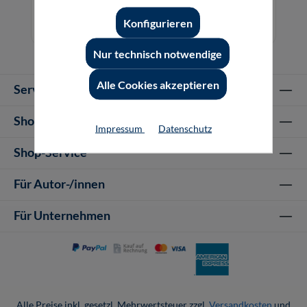
39,80 €*
Konfigurieren
CD-ROM
Nur technisch notwendige
Alle Cookies akzeptieren
Service-Hotline
Shop Informationen
Impressum
Datenschutz
Shop-Service
Für Autor-/innen
Für Unternehmen
Alle Preise inkl. gesetzl. Mehrwertsteuer zzgl.
Versandkosten
und