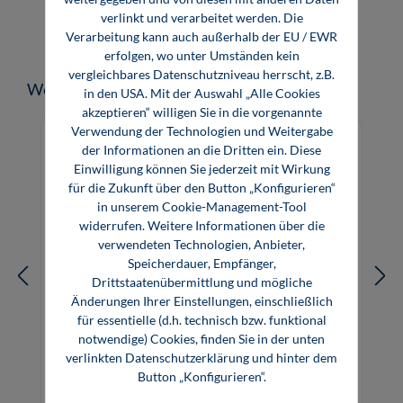
verlinkt und verarbeitet werden. Die
Verarbeitung kann auch außerhalb der EU / EWR
erfolgen, wo unter Umständen kein
vergleichbares Datenschutzniveau herrscht, z.B.
Produktgalerie überspringen
Weitere Medien zum Thema
in den USA. Mit der Auswahl „Alle Cookies
akzeptieren“ willigen Sie in die vorgenannte
Verwendung der Technologien und Weitergabe
der Informationen an die Dritten ein. Diese
Einwilligung können Sie jederzeit mit Wirkung
für die Zukunft über den Button „Konfigurieren“
in unserem Cookie-Management-Tool
widerrufen. Weitere Informationen über die
verwendeten Technologien, Anbieter,
Speicherdauer, Empfänger,
Drittstaatenübermittlung und mögliche
Änderungen Ihrer Einstellungen, einschließlich
für essentielle (d.h. technisch bzw. funktional
notwendige) Cookies, finden Sie in der unten
verlinkten Datenschutzerklärung und hinter dem
Prüfungstrainer Sanitär- und
Button „Konfigurieren“.
Heizungshandwerk (CD-ROM)