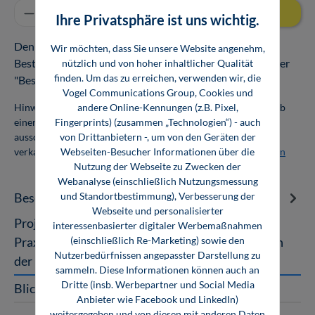
Produkt Anzahl: Gib den gewünschten Wert ei
In den Warenkorb
Ihre Privatsphäre ist uns wichtig.
Den Download oder Online-Zugang finden Sie nach
Wir möchten, dass Sie unsere Website angenehm,
Bestellabschluss in Ihrem Kundenkonto unter dem Reiter
nützlich und von hoher inhaltlicher Qualität
finden. Um das zu erreichen, verwenden wir, die
"Bestellungen".
Vogel Communications Group, Cookies und
andere Online-Kennungen (z.B. Pixel,
Hinweis: Als Firmenkunde erhalten Sie einen Mengenrabatt ab
Fingerprints) (zusammen „Technologien“) - auch
einer Abnahmemenge von 10 Exemplaren. Die Bücher dürfen
von Drittanbietern -, um von den Geräten der
ausschließlich für den Eigenbedarf genutzt und nicht weiter
Webseiten-Besucher Informationen über die
verkauft werden. Weitere Informationen unter
Firmenlizenzen
Nutzung der Webseite zu Zwecken der
Webanalyse (einschließlich Nutzungsmessung
und Standortbestimmung), Verbesserung der
Beschreibung
Webseite und personalisierter
Projektplanung versorgungstechnischer Anlagen
interessenbasierter digitaler Werbemaßnahmen
(einschließlich Re-Marketing) sowie den
Praxisbeispiele zur Vertiefung des Fachwissens in
Nutzerbedürfnissen angepasster Darstellung zu
der Projektplanung versorgun…
Mehr
sammeln. Diese Informationen können auch an
Dritte (insb. Werbepartner und Social Media
Blick ins Buch
Anbieter wie Facebook und LinkedIn)
weitergegeben und von diesen mit anderen Daten