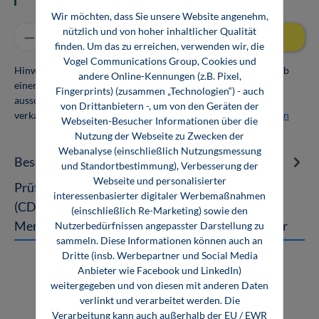
Wir möchten, dass Sie unsere Website angenehm,
Produkt Anzahl: Gib den gewünschten Wert ei
nützlich und von hoher inhaltlicher Qualität
In den Warenkorb
finden. Um das zu erreichen, verwenden wir, die
Vogel Communications Group, Cookies und
Hinweis: Als Firmenkunde erhalten Sie einen Mengenrabatt ab
andere Online-Kennungen (z.B. Pixel,
einer Abnahmemenge von 10 Exemplaren. Die Bücher dürfen
Fingerprints) (zusammen „Technologien“) - auch
ausschließlich für den Eigenbedarf genutzt und nicht weiter
von Drittanbietern -, um von den Geräten der
verkauft werden. Weitere Informationen unter
Firmenlizenzen
Webseiten-Besucher Informationen über die
Nutzung der Webseite zu Zwecken der
Webanalyse (einschließlich Nutzungsmessung
Beschreibung
und Standortbestimmung), Verbesserung der
Webseite und personalisierter
Prüfungstrainer Sanitär- und Heizungshandwerk
interessenbasierter digitaler Werbemaßnahmen
(CD-ROM) Prüfungsorientiertes Lernen mit
(einschließlich Re-Marketing) sowie den
MemoStep6 Mit ca. 1000 Wiederholungsf…
Mehr
Nutzerbedürfnissen angepasster Darstellung zu
sammeln. Diese Informationen können auch an
Dritte (insb. Werbepartner und Social Media
Anbieter wie Facebook und LinkedIn)
weitergegeben und von diesen mit anderen Daten
verlinkt und verarbeitet werden. Die
Verarbeitung kann auch außerhalb der EU / EWR