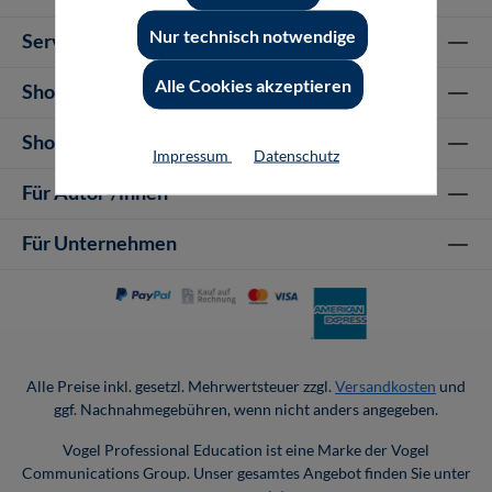
Nur technisch notwendige
Service-Hotline
Alle Cookies akzeptieren
Shop Informationen
Shop-Service
Impressum
Datenschutz
Für Autor-/innen
Für Unternehmen
Alle Preise inkl. gesetzl. Mehrwertsteuer zzgl.
Versandkosten
und
ggf. Nachnahmegebühren, wenn nicht anders angegeben.
Vogel Professional Education ist eine Marke der Vogel
Communications Group. Unser gesamtes Angebot finden Sie unter