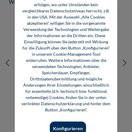
Produktgalerie überspringen
Weitere Medien zum Thema
erfolgen, wo unter Umständen kein
vergleichbares Datenschutzniveau herrscht, z.B.
in den USA. Mit der Auswahl „Alle Cookies
akzeptieren“ willigen Sie in die vorgenannte
Verwendung der Technologien und Weitergabe
der Informationen an die Dritten ein. Diese
Einwilligung können Sie jederzeit mit Wirkung
für die Zukunft über den Button „Konfigurieren“
in unserem Cookie-Management-Tool
widerrufen. Weitere Informationen über die
verwendeten Technologien, Anbieter,
Speicherdauer, Empfänger,
Drittstaatenübermittlung und mögliche
Änderungen Ihrer Einstellungen, einschließlich
Lüftungsanlagen
für essentielle (d.h. technisch bzw. funktional
notwendige) Cookies, finden Sie in der unten
verlinkten Datenschutzerklärung und hinter dem
Button „Konfigurieren“.
26,99 €*
E-Book (PDF)
Konfigurieren