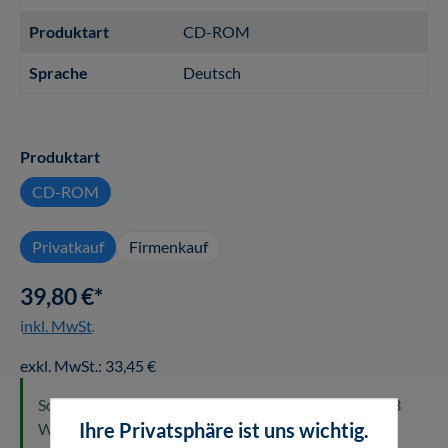
Produktart
CD-ROM
Sprache
Deutsch
auswählen
Produktart
CD-ROM
Privatkauf
Firmenkauf
39,80 €*
inkl. MwSt.
exkl. MwSt.: 33,45 €
Sofort versandfertig. Lieferzeit in Deutschland ca. 2-3
Ihre Privatsphäre ist uns wichtig.
Werktage.