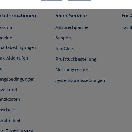
 Informationen
Shop-Service
Für 
essum
Ansprechpartner
Fach
emeine
Support
häftsbedingungen
InfoClick
rag widerrufen
Prüfstückbestellung
ner
Nutzungsrechte
ungsbedingungen
Systemvoraussetzungen
rzeit und
andkosten
nschutz
erefreiheit
ie-Einstellungen