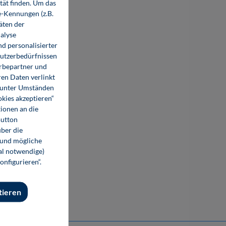
tät finden. Um das
e-Kennungen (z.B.
äten der
alyse
d personalisierter
Nutzerbedürfnissen
erbepartner und
en Daten verlinkt
o unter Umständen
okies akzeptieren“
ionen an die
Button
ber die
 und mögliche
nal notwendige)
onfigurieren“.
tieren