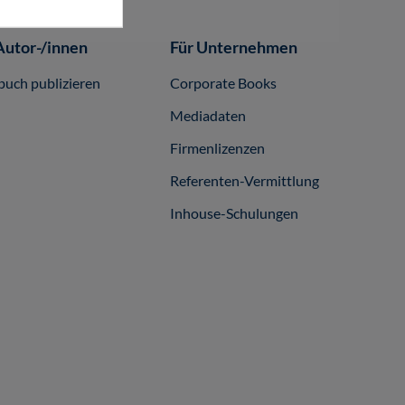
Autor-/innen
Für Unternehmen
buch publizieren
Corporate Books
Mediadaten
Firmenlizenzen
Referenten-Vermittlung
Inhouse-Schulungen