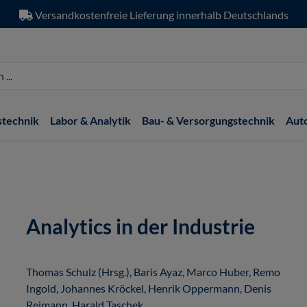
Versandkostenfreie Lieferung innerhalb Deutschlands
stechnik
Labor & Analytik
Bau- & Versorgungstechnik
Aut
Analytics in der Industrie
Thomas Schulz (Hrsg.), Baris Ayaz, Marco Huber, Remo
Ingold, Johannes Kröckel, Henrik Oppermann, Denis
Reimann, Harald Taschek