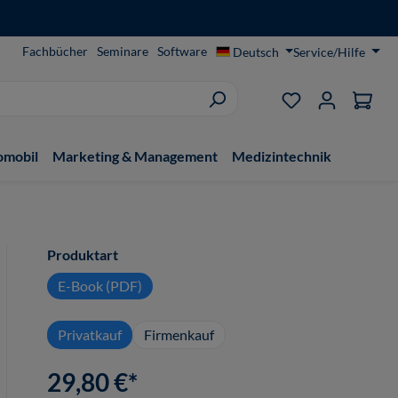
Fachbücher
Seminare
Software
Deutsch
Service/Hilfe
Du hast 0 Produ
omobil
Marketing & Management
Medizintechnik
auswählen
Produktart
E-Book (PDF)
Privatkauf
Firmenkauf
29,80 €*