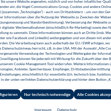
Sie unsere Website angenehm, nützlich und von hoher inhaltlicher Quali
wenden wir, die Vogel Communications Group, Cookies und andere Onlin
s) (zusammen „Technologien“) - auch von Drittanbietern -, um von den Ger
r Informationen über die Nutzung der Webseite zu Zwecken der Weban
utzungsmessung und Standortbestimmung), Verbesserung der Webseite un
er digitaler Werbemaßnahmen (einschließlich Re-Marketing) sowie den 
ellung zu sammeln. Diese Informationen können auch an Dritte (insb. W
eter wie Facebook und LinkedIn) weitergegeben und von diesen mit ander
erden. Die Verarbeitung kann auch außerhalb der EU / EWR erfolgen, w
s Datenschutzniveau herrscht, z.B. in den USA. Mit der Auswahl „Alle Co
ie vorgenannte Verwendung der Technologien und Weitergabe der Informat
 Einwilligung können Sie jederzeit mit Wirkung für die Zukunft über den 
n unserem Cookie-Management-Tool widerrufen. Weitere Informationen ü
le erkennen und
ologien, Anbieter, Speicherdauer, Empfänger, Drittstaatenübermittlung
instellungen, einschließlich für essentielle (d.h. technisch bzw. funktio
e in der unten verlinkten Datenschutzerklärung und hinter dem Button „K
figurieren
Nur technisch notwendige
Alle Cookies akzep
Impressum
Datenschutz