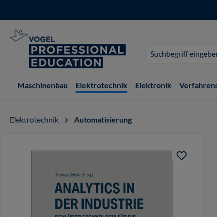
 Hauptinhalt springen
Zur Suche springen
Zur Hauptnavigation springen
Suchvorschläge
erscheinen
während
der
Maschinenbau
Elektrotechnik
Elektronik
Verfahren
Eingabe.
Elektrotechnik
Automatisierung
Bildergalerie überspringen