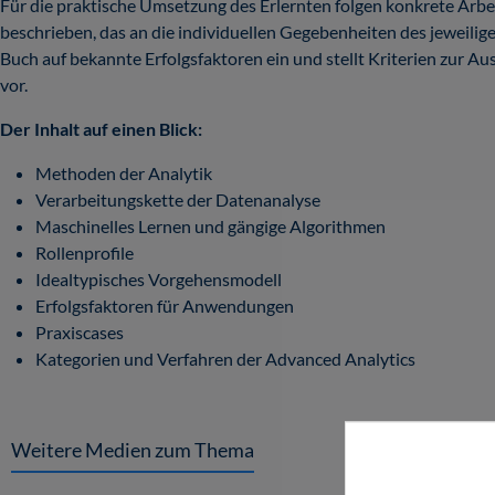
Für die praktische Umsetzung des Erlernten folgen konkrete Arbei
beschrieben, das an die individuellen Gegebenheiten des jeweil
Buch auf bekannte Erfolgsfaktoren ein und stellt Kriterien zur A
vor.
Der Inhalt auf einen Blick:
Methoden der Analytik
Verarbeitungskette der Datenanalyse
Maschinelles Lernen und gängige Algorithmen
Rollenprofile
Idealtypisches Vorgehensmodell
Erfolgsfaktoren für Anwendungen
Praxiscases
Kategorien und Verfahren der Advanced Analytics
Weitere Medien zum Thema