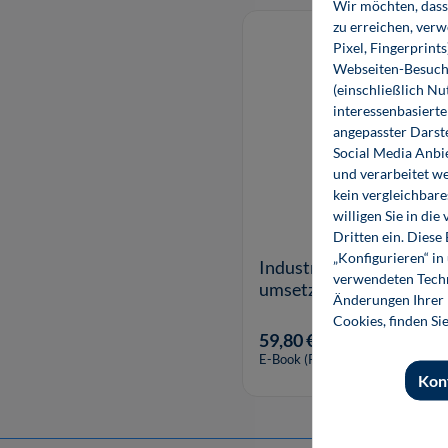
Wir möchten, dass 
Produktgalerie überspringen
zu erreichen, ver
Pixel, Fingerprint
Webseiten-Besuche
(einschließlich N
interessenbasiert
angepasster Darst
Social Media Anbi
und verarbeitet w
kein vergleichbare
willigen Sie in d
Dritten ein. Diese
„Konfigurieren“ i
Industrie 4.0 – Potenzia
verwendeten Techn
umsetzen (E-Book)
Änderungen Ihrer E
Cookies, finden Si
59,80 €*
E-Book (PDF)
Kon