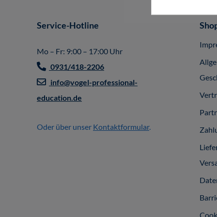
Service-Hotline
Shop
Impr
Mo – Fr: 9:00 – 17:00 Uhr
Allg
0931/418-2206
Gesc
info@vogel-professional-
Vert
education.de
Part
Oder über unser
Kontaktformular
.
Zahl
Liefe
Vers
Date
Barri
Cook