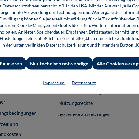
Buch
E-Book (PDF)
s Datenschutzniveau herrscht, z.B. in den USA. Mit der Auswahl „Alle Co
ie vorgenannte Verwendung der Technologien und Weitergabe der Informat
 Einwilligung können Sie jederzeit mit Wirkung für die Zukunft über den 
n unserem Cookie-Management-Tool widerrufen. Weitere Informationen ü
ologien, Anbieter, Speicherdauer, Empfänger, Drittstaatenübermittlung
instellungen, einschließlich für essentielle (d.h. technisch bzw. funktio
e in der unten verlinkten Datenschutzerklärung und hinter dem Button „K
 Informationen
Shop-Service
Für 
essum
Ansprechpartner
Fach
figurieren
Nur technisch notwendige
Alle Cookies akzep
emeine
Support
häftsbedingungen
InfoClick
Impressum
Datenschutz
rag widerrufen
Prüfstückbestellung
ner
Nutzungsrechte
ungsbedingungen
Systemvoraussetzungen
rzeit und
andkosten