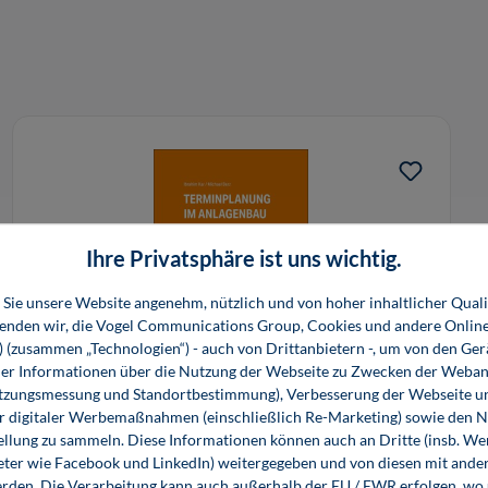
Ihre Privatsphäre ist uns wichtig.
Sie unsere Website angenehm, nützlich und von hoher inhaltlicher Quali
wenden wir, die Vogel Communications Group, Cookies und andere Onlin
s) (zusammen „Technologien“) - auch von Drittanbietern -, um von den Ger
r Informationen über die Nutzung der Webseite zu Zwecken der Weban
utzungsmessung und Standortbestimmung), Verbesserung der Webseite un
Terminplanung im Anlagenbau
er digitaler Werbemaßnahmen (einschließlich Re-Marketing) sowie den 
ellung zu sammeln. Diese Informationen können auch an Dritte (insb. W
eter wie Facebook und LinkedIn) weitergegeben und von diesen mit ander
89,80 €*
89,80 €*
erden. Die Verarbeitung kann auch außerhalb der EU / EWR erfolgen, w