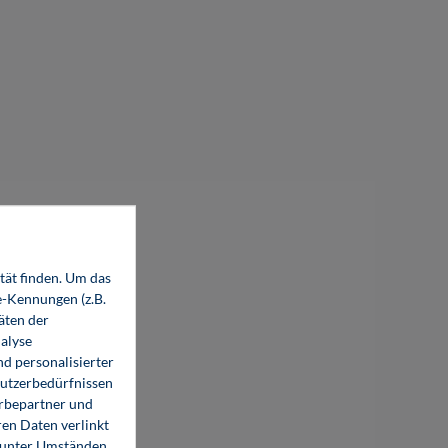
tät finden. Um das
e-Kennungen (z.B.
äten der
alyse
d personalisierter
Cost Estimation in Plant Construction
Nutzerbedürfnissen
erbepartner und
en Daten verlinkt
119,80 €*
119,80 €*
o unter Umständen