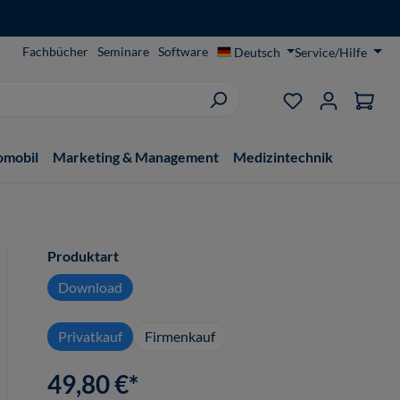
Fachbücher
Seminare
Software
Deutsch
Service/Hilfe
Du hast 0 Produ
omobil
Marketing & Management
Medizintechnik
auswählen
Produktart
Download
Privatkauf
Firmenkauf
49,80 €*