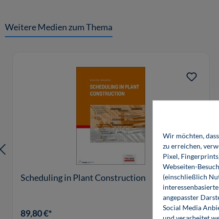
Weitere Medien zum Thema
Produktgalerie überspringen
Wir möchten, dass 
zu erreichen, ver
Pixel, Fingerprint
Webseiten-Besuche
Scheduling in Plant Construction
(einschließlich N
interessenbasiert
angepasster Darst
Social Media Anbi
89,80 €*
und verarbeitet w