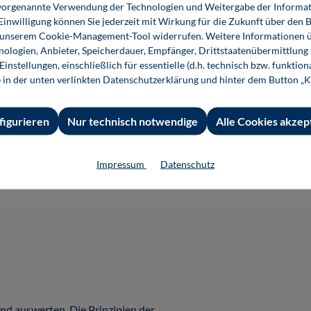
ie vorgenannte Verwendung der Technologien und Weitergabe der Informat
eraturempfehlungen
 Einwilligung können Sie jederzeit mit Wirkung für die Zukunft über den 
n unserem Cookie-Management-Tool widerrufen. Weitere Informationen ü
ologien, Anbieter, Speicherdauer, Empfänger, Drittstaatenübermittlung
instellungen, einschließlich für essentielle (d.h. technisch bzw. funktio
e in der unten verlinkten Datenschutzerklärung und hinter dem Button „K
figurieren
Nur technisch notwendige
Alle Cookies akzep
n
Impressum
Datenschutz
nd auswerten. Die Prinzipien der