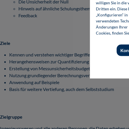
Die Unsicherheit der Null
willigen Sie in d
Hinweis auf ähnliche Schulungsthemen/-angebote, Lit
Dritten ein. Diese
„Konfigurieren“ i
Feedback
verwendeten Techn
Änderungen Ihrer E
Cookies, finden Si
Ziele
Kon
Kennen und verstehen wichtiger Begriffe und Definitionen
Herangehensweisen zur Quantifizierung von Fehlereinflüsse
Erstellung von Messunsicherheitsbudgets
Nutzung grundlegender Berechnungsverfahren
Anwendung auf Beispiele
Basis für weitere Vertiefung, auch dem Selbststudium
Zielgruppe
Ingenieurswesen und alle anderen Personen, die Daten erheben u