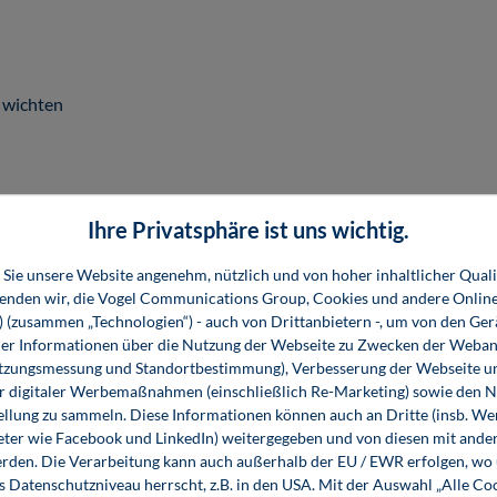
, wichten
Ihre Privatsphäre ist uns wichtig.
Sie unsere Website angenehm, nützlich und von hoher inhaltlicher Quali
wenden wir, die Vogel Communications Group, Cookies und andere Onlin
s) (zusammen „Technologien“) - auch von Drittanbietern -, um von den Ger
r Informationen über die Nutzung der Webseite zu Zwecken der Weban
utzungsmessung und Standortbestimmung), Verbesserung der Webseite un
er digitaler Werbemaßnahmen (einschließlich Re-Marketing) sowie den 
ellung zu sammeln. Diese Informationen können auch an Dritte (insb. W
eter wie Facebook und LinkedIn) weitergegeben und von diesen mit ander
erden. Die Verarbeitung kann auch außerhalb der EU / EWR erfolgen, w
s Datenschutzniveau herrscht, z.B. in den USA. Mit der Auswahl „Alle Co