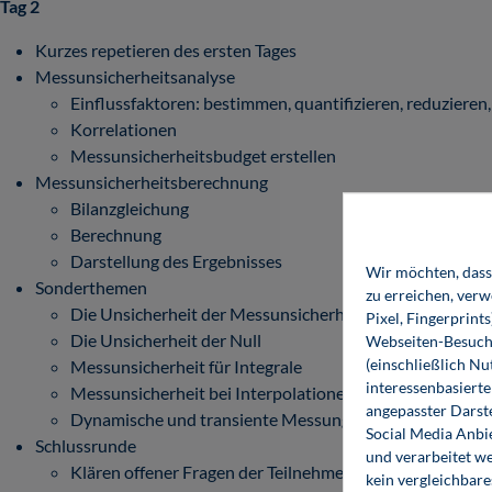
Tag 2
Kurzes repetieren des ersten Tages
Messunsicherheitsanalyse
Einflussfaktoren: bestimmen, quantifizieren, reduzieren
Korrelationen
Messunsicherheitsbudget erstellen
Messunsicherheitsberechnung
Bilanzgleichung
Berechnung
Darstellung des Ergebnisses
Wir möchten, dass 
Sonderthemen
zu erreichen, ver
Die Unsicherheit der Messunsicherheit
Pixel, Fingerprint
Die Unsicherheit der Null
Webseiten-Besuche
(einschließlich N
Messunsicherheit für Integrale
interessenbasiert
Messunsicherheit bei Interpolationen
angepasster Darst
Dynamische und transiente Messungen
Social Media Anbi
Schlussrunde
und verarbeitet w
Klären offener Fragen der Teilnehmenden
kein vergleichbare