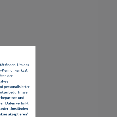
tät finden. Um das
e-Kennungen (z.B.
äten der
alyse
d personalisierter
Nutzerbedürfnissen
erbepartner und
en Daten verlinkt
o unter Umständen
okies akzeptieren“