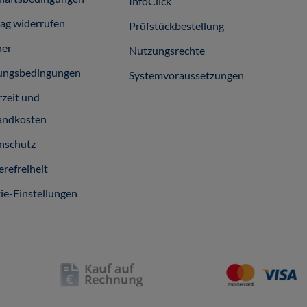
InfoClick
rag widerrufen
Prüfstückbestellung
ner
Nutzungsrechte
ungsbedingungen
Systemvoraussetzungen
rzeit und
andkosten
nschutz
erefreiheit
ie-Einstellungen