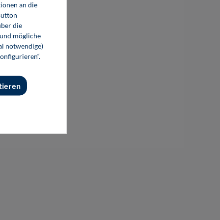
ionen an die
Button
ber die
 und mögliche
nal notwendige)
onfigurieren“.
tieren