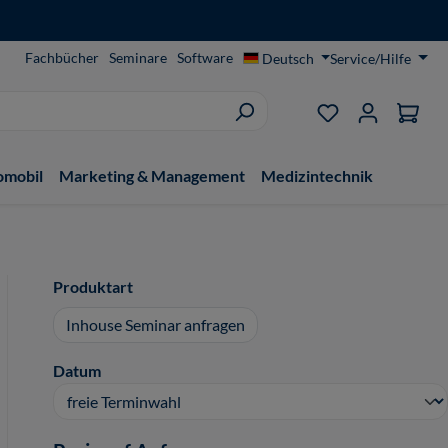
Fachbücher
Seminare
Software
Deutsch
Service/Hilfe
Du hast 0 Produ
omobil
Marketing & Management
Medizintechnik
auswählen
Produktart
Inhouse Seminar anfragen
auswählen
Datum