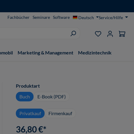
Fachbücher
Seminare
Software
Deutsch
Service/Hilfe
Du hast 0 Produ
omobil
Marketing & Management
Medizintechnik
auswählen
Produktart
Buch
E-Book (PDF)
Privatkauf
Firmenkauf
36,80 €*