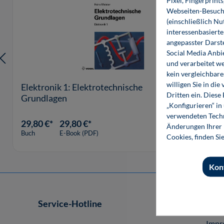
Pixel, Fingerprint
Webseiten-Besuche
(einschließlich N
interessenbasiert
angepasster Darst
Social Media Anbi
und verarbeitet w
kein vergleichbare
willigen Sie in d
Elektronik 1: Elektrotechnische
Dritten ein. Diese
Grundlagen
„Konfigurieren“ i
verwendeten Techn
29,80 €*
29,80 €*
Änderungen Ihrer E
Buch
E-Book (PDF)
Cookies, finden Si
Kon
Service-Hotline
Shop
Impr