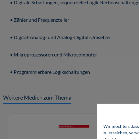
• Digitale Schaltungen, sequenzielle Logik, Rechenschaltung
• Zähler und Frequenzteiler
• Digital-Analog- und Analog-Digital-Umsetzer
• Mikroprozessoren und Mikrocomputer
• Programmierbare Logikschaltungen
Weitere Medien zum Thema
Produktgalerie überspringen
Wir möchten, dass 
zu erreichen, ver