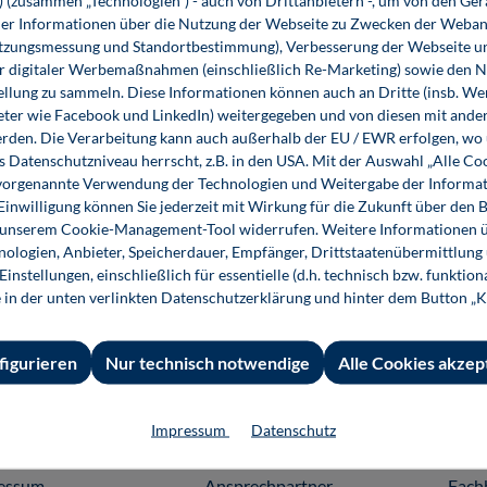
s) (zusammen „Technologien“) - auch von Drittanbietern -, um von den Ger
r Informationen über die Nutzung der Webseite zu Zwecken der Weban
utzungsmessung und Standortbestimmung), Verbesserung der Webseite un
er digitaler Werbemaßnahmen (einschließlich Re-Marketing) sowie den 
ellung zu sammeln. Diese Informationen können auch an Dritte (insb. W
eter wie Facebook und LinkedIn) weitergegeben und von diesen mit ander
erden. Die Verarbeitung kann auch außerhalb der EU / EWR erfolgen, w
s Datenschutzniveau herrscht, z.B. in den USA. Mit der Auswahl „Alle Co
ie vorgenannte Verwendung der Technologien und Weitergabe der Informat
Modulationsverfahren
 Einwilligung können Sie jederzeit mit Wirkung für die Zukunft über den 
n unserem Cookie-Management-Tool widerrufen. Weitere Informationen ü
ologien, Anbieter, Speicherdauer, Empfänger, Drittstaatenübermittlung
27,80 €*
instellungen, einschließlich für essentielle (d.h. technisch bzw. funktio
Buch
e in der unten verlinkten Datenschutzerklärung und hinter dem Button „K
figurieren
Nur technisch notwendige
Alle Cookies akzep
Impressum
Datenschutz
 Informationen
Shop-Service
Für 
essum
Ansprechpartner
Fach