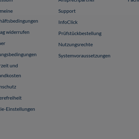
emeine
Support
häftsbedingungen
InfoClick
rag widerrufen
Prüfstückbestellung
ner
Nutzungsrechte
ungsbedingungen
Systemvoraussetzungen
rzeit und
andkosten
nschutz
erefreiheit
ie-Einstellungen