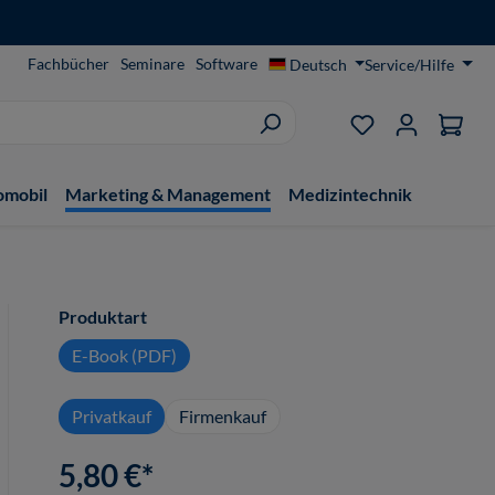
Fachbücher
Seminare
Software
Deutsch
Service/Hilfe
Du hast 0 Produ
omobil
Marketing & Management
Medizintechnik
auswählen
Produktart
E-Book (PDF)
Privatkauf
Firmenkauf
5,80 €*