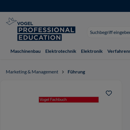
 Hauptinhalt springen
Zur Suche springen
Zur Hauptnavigation springen
Suchvorschläge
erscheinen
während
der
Maschinenbau
Elektrotechnik
Elektronik
Verfahren
Eingabe.
Marketing & Management
Führung
Bildergalerie überspringen