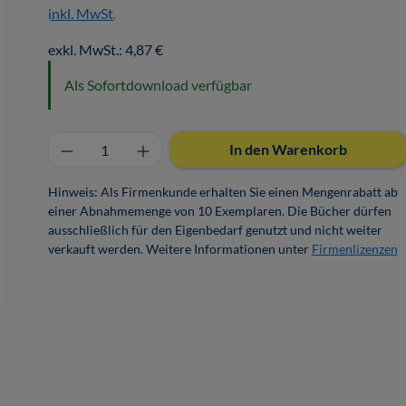
inkl. MwSt.
exkl. MwSt.: 4,87 €
Als Sofortdownload verfügbar
Produkt Anzahl: Gib den gewünschten 
In den Warenkorb
Hinweis: Als Firmenkunde erhalten Sie einen Mengenrabatt ab
einer Abnahmemenge von 10 Exemplaren. Die Bücher dürfen
ausschließlich für den Eigenbedarf genutzt und nicht weiter
verkauft werden. Weitere Informationen unter
Firmenlizenzen