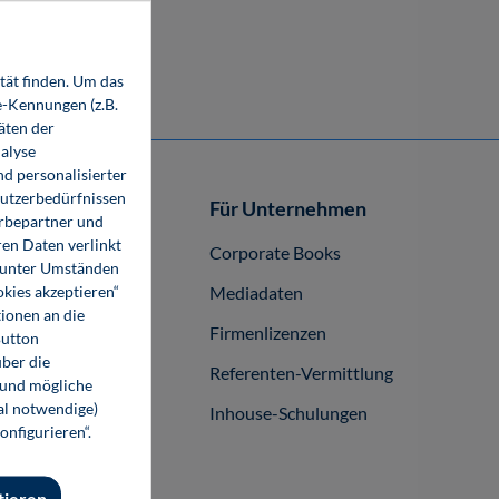
tät finden. Um das
e-Kennungen (z.B.
äten der
alyse
d personalisierter
Nutzerbedürfnissen
Autor-/innen
Für Unternehmen
erbepartner und
en Daten verlinkt
buch publizieren
Corporate Books
o unter Umständen
okies akzeptieren“
Mediadaten
ionen an die
Firmenlizenzen
Button
ber die
Referenten-Vermittlung
 und mögliche
nal notwendige)
Inhouse-Schulungen
onfigurieren“.
tieren