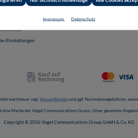
andkosten
nschutz
Impressum
Datenschutz
erefreiheit
ie-Einstellungen
. Mehrwertsteuer zzgl.
Versandkosten
und ggf. Nachnahmegebühren, wenn 
ist eine Marke der Vogel Communications Group. Unser gesamtes Angebot
Copyright © 2026 Vogel Communications Group GmbH & Co. KG