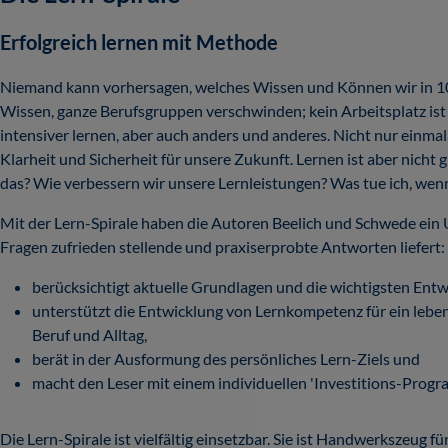
Erfolgreich lernen mit Methode
Niemand kann vorhersagen, welches Wissen und Können wir in 10 J
Wissen, ganze Berufsgruppen verschwinden; kein Arbeitsplatz ist
intensiver lernen, aber auch anders und anderes. Nicht nur einma
Klarheit und Sicherheit für unsere Zukunft. Lernen ist aber nicht g
das? Wie verbessern wir unsere Lernleistungen? Was tue ich, wenn
Mit der Lern-Spirale haben die Autoren Beelich und Schwede ein 
Fragen zufrieden stellende und praxiserprobte Antworten liefert:
berücksichtigt aktuelle Grundlagen und die wichtigsten Entw
unterstützt die Entwicklung von Lernkompetenz für ein leben
Beruf und Alltag,
berät in der Ausformung des persönliches Lern-Ziels und
macht den Leser mit einem individuellen 'Investitions-Progr
Die Lern-Spirale ist vielfältig einsetzbar. Sie ist Handwerkszeug