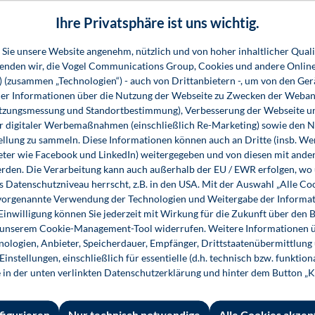
iner und andere in Bildungseinrichtungen Tätige erfahren
Ihre Privatsphäre ist uns wichtig.
nd zu organisieren und gestalten ist.
Sie unsere Website angenehm, nützlich und von hoher inhaltlicher Quali
wenden wir, die Vogel Communications Group, Cookies und andere Onlin
s) (zusammen „Technologien“) - auch von Drittanbietern -, um von den Ger
r Informationen über die Nutzung der Webseite zu Zwecken der Weban
utzungsmessung und Standortbestimmung), Verbesserung der Webseite un
er digitaler Werbemaßnahmen (einschließlich Re-Marketing) sowie den 
 Informationen
Shop-Service
Für 
ellung zu sammeln. Diese Informationen können auch an Dritte (insb. W
eter wie Facebook und LinkedIn) weitergegeben und von diesen mit ander
essum
Ansprechpartner
Fach
erden. Die Verarbeitung kann auch außerhalb der EU / EWR erfolgen, w
s Datenschutzniveau herrscht, z.B. in den USA. Mit der Auswahl „Alle Co
emeine
Support
ie vorgenannte Verwendung der Technologien und Weitergabe der Informat
häftsbedingungen
InfoClick
 Einwilligung können Sie jederzeit mit Wirkung für die Zukunft über den 
n unserem Cookie-Management-Tool widerrufen. Weitere Informationen ü
rag widerrufen
Prüfstückbestellung
ologien, Anbieter, Speicherdauer, Empfänger, Drittstaatenübermittlung
ner
instellungen, einschließlich für essentielle (d.h. technisch bzw. funktio
Nutzungsrechte
e in der unten verlinkten Datenschutzerklärung und hinter dem Button „K
ungsbedingungen
Systemvoraussetzungen
rzeit und
figurieren
Nur technisch notwendige
Alle Cookies akzep