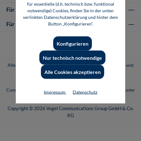
für essentielle (d.h. technisch bzw. funktional
Für Autor-/innen
notwendige) Cookies, finden Sie in der unten
verlinkten Datenschutzerklärung und hinter dem
Für Unternehmen
Button „Konfigurieren“.
Konfigurieren
Nur technisch notwendige
Alle Preise inkl. gesetzl. Mehrwertsteuer zzgl.
Versandkosten
und
Alle Cookies akzeptieren
ggf. Nachnahmegebühren, wenn nicht anders angegeben.
Vogel Professional Education ist eine Marke der Vogel
Communications Group. Unser gesamtes Angebot finden Sie unter
Impressum
Datenschutz
www.vogel.de
.
Copyright © 2026 Vogel Communications Group GmbH & Co.
KG