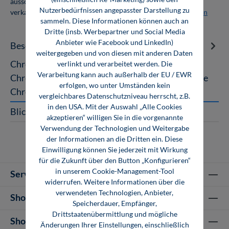
ausschließlich für den Eigenbedarf genutzt und nicht weiter
Nutzerbedürfnissen angepasster Darstellung zu
verkauft werden. Weitere Informationen unter
Firmenlizenzen
sammeln. Diese Informationen können auch an
Dritte (insb. Werbepartner und Social Media
Anbieter wie Facebook und LinkedIn)
Beschreibung
weitergegeben und von diesen mit anderen Daten
Chromatographie Instrumentelle Analytik mit
verlinkt und verarbeitet werden. Die
Verarbeitung kann auch außerhalb der EU / EWR
Chromatographie und Kapillarelektrophorese Die
erfolgen, wo unter Umständen kein
Chromatographie gehört heute zu d…
Mehr
vergleichbares Datenschutzniveau herrscht, z.B.
in den USA. Mit der Auswahl „Alle Cookies
Blick ins Buch
akzeptieren“ willigen Sie in die vorgenannte
Verwendung der Technologien und Weitergabe
der Informationen an die Dritten ein. Diese
Einwilligung können Sie jederzeit mit Wirkung
für die Zukunft über den Button „Konfigurieren“
in unserem Cookie-Management-Tool
Service-Hotline
widerrufen. Weitere Informationen über die
verwendeten Technologien, Anbieter,
Shop Informationen
Speicherdauer, Empfänger,
Drittstaatenübermittlung und mögliche
Shop-Service
Änderungen Ihrer Einstellungen, einschließlich