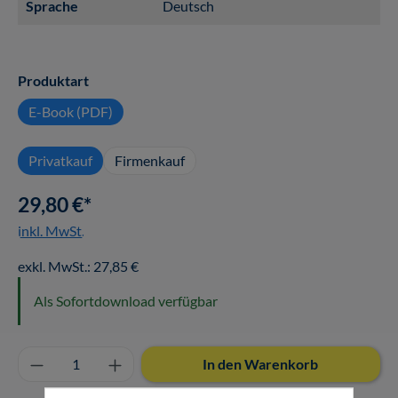
Sprache
Deutsch
auswählen
Produktart
E-Book (PDF)
Privatkauf
Firmenkauf
29,80 €*
inkl. MwSt.
exkl. MwSt.: 27,85 €
Als Sofortdownload verfügbar
Produkt Anzahl: Gib den gewünschten Wert ei
In den Warenkorb