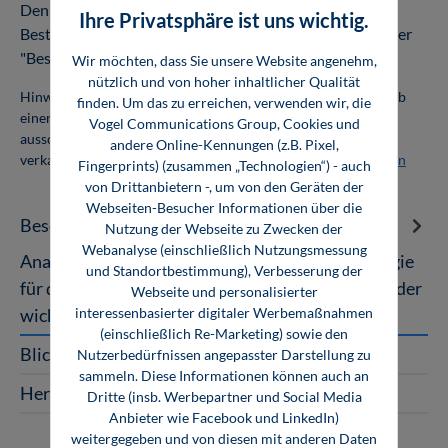
Den Download oder Online-Zugang finden Sie nach
Ihre Privatsphäre ist uns wichtig.
Bestellabschluss in Ihrem Kundenkonto unter dem Reiter
"Bestellungen".
Wir möchten, dass Sie unsere Website angenehm,
nützlich und von hoher inhaltlicher Qualität
Hinweis: Als Firmenkunde erhalten Sie einen Mengenrabatt ab
finden. Um das zu erreichen, verwenden wir, die
einer Abnahmemenge von 10 Exemplaren. Die Bücher dürfen
Vogel Communications Group, Cookies und
ausschließlich für den Eigenbedarf genutzt und nicht weiter
andere Online-Kennungen (z.B. Pixel,
verkauft werden. Weitere Informationen unter
Firmenlizenzen
Fingerprints) (zusammen „Technologien“) - auch
von Drittanbietern -, um von den Geräten der
Webseiten-Besucher Informationen über die
Beschreibung
Nutzung der Webseite zu Zwecken der
Webanalyse (einschließlich Nutzungsmessung
Analytics in der Industrie Die Schlüsseltechnologie
und Standortbestimmung), Verbesserung der
für die digitale Transformation Analytics ist eine der
Webseite und personalisierter
interessenbasierter digitaler Werbemaßnahmen
wichtigsten Schlü…
Mehr
(einschließlich Re-Marketing) sowie den
Blick ins Buch
Nutzerbedürfnissen angepasster Darstellung zu
sammeln. Diese Informationen können auch an
Herausgeber
Dritte (insb. Werbepartner und Social Media
Anbieter wie Facebook und LinkedIn)
weitergegeben und von diesen mit anderen Daten