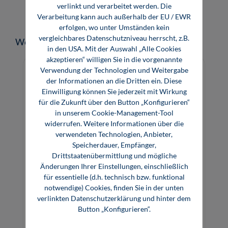
verlinkt und verarbeitet werden. Die
Verarbeitung kann auch außerhalb der EU / EWR
erfolgen, wo unter Umständen kein
vergleichbares Datenschutzniveau herrscht, z.B.
Produktgalerie überspringen
Weitere Medien zum Thema
in den USA. Mit der Auswahl „Alle Cookies
akzeptieren“ willigen Sie in die vorgenannte
Verwendung der Technologien und Weitergabe
der Informationen an die Dritten ein. Diese
Einwilligung können Sie jederzeit mit Wirkung
für die Zukunft über den Button „Konfigurieren“
in unserem Cookie-Management-Tool
widerrufen. Weitere Informationen über die
verwendeten Technologien, Anbieter,
Speicherdauer, Empfänger,
Drittstaatenübermittlung und mögliche
Änderungen Ihrer Einstellungen, einschließlich
für essentielle (d.h. technisch bzw. funktional
notwendige) Cookies, finden Sie in der unten
Industrie 4.0 – Potenziale erkennen und
verlinkten Datenschutzerklärung und hinter dem
umsetzen (E-Book)
Button „Konfigurieren“.