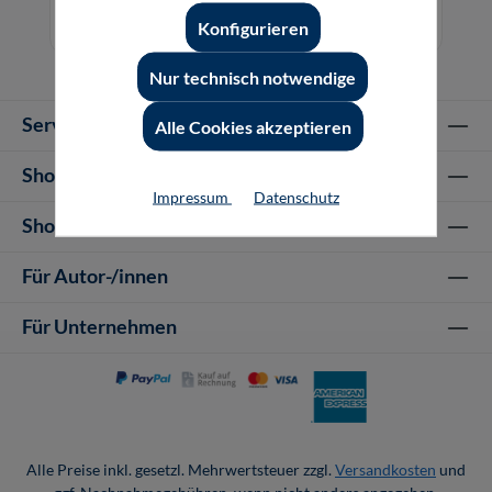
59,80 €*
Konfigurieren
E-Book (PDF)
Nur technisch notwendige
Service-Hotline
Alle Cookies akzeptieren
Shop Informationen
Impressum
Datenschutz
Shop-Service
Für Autor-/innen
Für Unternehmen
Alle Preise inkl. gesetzl. Mehrwertsteuer zzgl.
Versandkosten
und