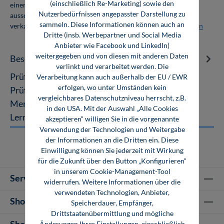
(einschließlich Re-Marketing) sowie den
einer Abnahmemenge von 10 Exemplaren. Die Bücher dürfen
Nutzerbedürfnissen angepasster Darstellung zu
ausschließlich für den Eigenbedarf genutzt und nicht weiter
sammeln. Diese Informationen können auch an
verkauft werden. Weitere Informationen unter
Firmenlizenzen
Dritte (insb. Werbepartner und Social Media
Anbieter wie Facebook und LinkedIn)
weitergegeben und von diesen mit anderen Daten
Beschreibung
verlinkt und verarbeitet werden. Die
Prüfungstrainer Fahrzeuglackierer (CD-ROM)
Verarbeitung kann auch außerhalb der EU / EWR
erfolgen, wo unter Umständen kein
Prüfungsorientiertes Lernen mit
vergleichbares Datenschutzniveau herrscht, z.B.
MemoStep6Traditionelle und innovative
in den USA. Mit der Auswahl „Alle Cookies
Lernmethode…
Mehr
akzeptieren“ willigen Sie in die vorgenannte
Verwendung der Technologien und Weitergabe
der Informationen an die Dritten ein. Diese
Einwilligung können Sie jederzeit mit Wirkung
für die Zukunft über den Button „Konfigurieren“
in unserem Cookie-Management-Tool
Service-Hotline
widerrufen. Weitere Informationen über die
verwendeten Technologien, Anbieter,
Shop Informationen
Speicherdauer, Empfänger,
Drittstaatenübermittlung und mögliche
Shop-Service
Änderungen Ihrer Einstellungen, einschließlich