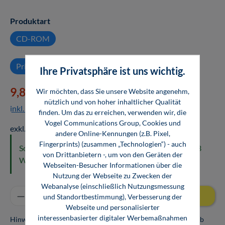
auswählen
Produktart
CD-ROM
Privatkauf
Firmenkauf
Ihre Privatsphäre ist uns wichtig.
%
9,80 €*
Wir möchten, dass Sie unsere Website angenehm,
39,80 €*
(75.38% gespart)
nützlich und von hoher inhaltlicher Qualität
inkl. MwSt.
finden. Um das zu erreichen, verwenden wir, die
Vogel Communications Group, Cookies und
exkl. MwSt.: 8,24 €
andere Online-Kennungen (z.B. Pixel,
Fingerprints) (zusammen „Technologien“) - auch
Sofort versandfertig. Lieferzeit in Deutschland ca. 2-3
von Drittanbietern -, um von den Geräten der
Werktage.
Webseiten-Besucher Informationen über die
Nutzung der Webseite zu Zwecken der
Webanalyse (einschließlich Nutzungsmessung
Produkt Anzahl: Gib den gewünschten Wert ei
In den Warenkorb
und Standortbestimmung), Verbesserung der
Webseite und personalisierter
interessenbasierter digitaler Werbemaßnahmen
Hinweis: Als Firmenkunde erhalten Sie einen Mengenrabatt ab