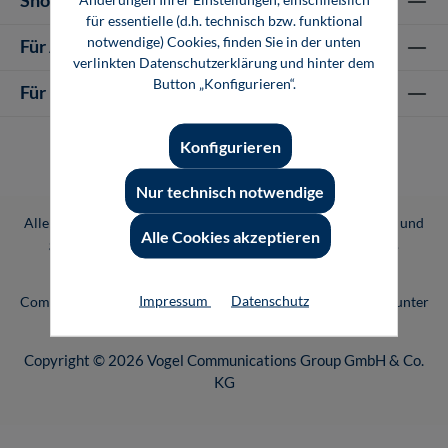
für essentielle (d.h. technisch bzw. funktional
notwendige) Cookies, finden Sie in der unten
Für Autor-/innen
verlinkten Datenschutzerklärung und hinter dem
Button „Konfigurieren“.
Für Unternehmen
Konfigurieren
Nur technisch notwendige
Alle Preise inkl. gesetzl. Mehrwertsteuer zzgl.
Versandkosten
und
Alle Cookies akzeptieren
ggf. Nachnahmegebühren, wenn nicht anders angegeben.
Vogel Professional Education ist eine Marke der Vogel
Impressum
Datenschutz
Communications Group. Unser gesamtes Angebot finden Sie unter
www.vogel.de
.
Copyright © 2026 Vogel Communications Group GmbH & Co.
KG