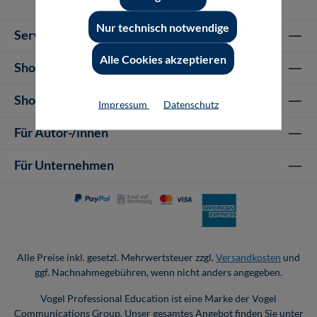
Nur technisch notwendige
Service-Hotline
Alle Cookies akzeptieren
Shop Informationen
Shop-Service
Impressum
Datenschutz
Für Autor-/innen
Für Unternehmen
Alle Preise inkl. gesetzl. Mehrwertsteuer zzgl.
Versandkosten
und
ggf. Nachnahmegebühren, wenn nicht anders angegeben.
Vogel Professional Education ist eine Marke der Vogel
Communications Group. Unser gesamtes Angebot finden Sie unter