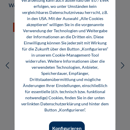
Produktgalerie überspringen
Weitere Medien zum Thema
erfolgen, wo unter Umständen kein
vergleichbares Datenschutzniveau herrscht, z.B.
in den USA. Mit der Auswahl „Alle Cookies
akzeptieren“ willigen Sie in die vorgenannte
%
Verwendung der Technologien und Weitergabe
der Informationen an die Dritten ein. Diese
Einwilligung können Sie jederzeit mit Wirkung
für die Zukunft über den Button „Konfigurieren“
in unserem Cookie-Management-Tool
widerrufen. Weitere Informationen über die
verwendeten Technologien, Anbieter,
Speicherdauer, Empfänger,
Drittstaatenübermittlung und mögliche
Änderungen Ihrer Einstellungen, einschließlich
für essentielle (d.h. technisch bzw. funktional
Praxisratgeber Faktor Mensch
notwendige) Cookies, finden Sie in der unten
verlinkten Datenschutzerklärung und hinter dem
Button „Konfigurieren“.
9,80 €*
9,80 €*
39,80 €*
39,80 €*
Buch
E-Book (PDF)
Konfigurieren