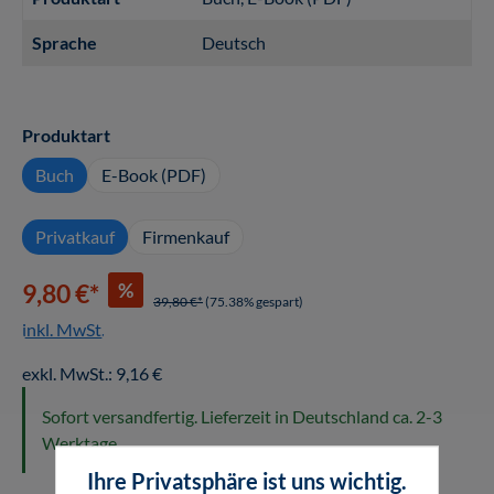
Sprache
Deutsch
auswählen
Produktart
Buch
E-Book (PDF)
Privatkauf
Firmenkauf
%
9,80 €*
39,80 €*
(75.38% gespart)
inkl. MwSt.
exkl. MwSt.: 9,16 €
Sofort versandfertig. Lieferzeit in Deutschland ca. 2-3
Werktage.
Ihre Privatsphäre ist uns wichtig.