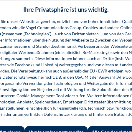
iner und andere in Bildungseinrichtungen Tätige erfahren
Ihre Privatsphäre ist uns wichtig.
nd zu organisieren und gestalten ist.
Sie unsere Website angenehm, nützlich und von hoher inhaltlicher Quali
wenden wir, die Vogel Communications Group, Cookies und andere Onlin
s) (zusammen „Technologien“) - auch von Drittanbietern -, um von den Ger
r Informationen über die Nutzung der Webseite zu Zwecken der Weban
utzungsmessung und Standortbestimmung), Verbesserung der Webseite un
er digitaler Werbemaßnahmen (einschließlich Re-Marketing) sowie den 
 Informationen
Shop-Service
Für 
ellung zu sammeln. Diese Informationen können auch an Dritte (insb. W
eter wie Facebook und LinkedIn) weitergegeben und von diesen mit ander
essum
Ansprechpartner
Fach
erden. Die Verarbeitung kann auch außerhalb der EU / EWR erfolgen, w
s Datenschutzniveau herrscht, z.B. in den USA. Mit der Auswahl „Alle Co
emeine
Support
ie vorgenannte Verwendung der Technologien und Weitergabe der Informat
häftsbedingungen
InfoClick
 Einwilligung können Sie jederzeit mit Wirkung für die Zukunft über den 
n unserem Cookie-Management-Tool widerrufen. Weitere Informationen ü
rag widerrufen
Prüfstückbestellung
ologien, Anbieter, Speicherdauer, Empfänger, Drittstaatenübermittlung
ner
instellungen, einschließlich für essentielle (d.h. technisch bzw. funktio
Nutzungsrechte
e in der unten verlinkten Datenschutzerklärung und hinter dem Button „K
ungsbedingungen
Systemvoraussetzungen
rzeit und
figurieren
Nur technisch notwendige
Alle Cookies akzep