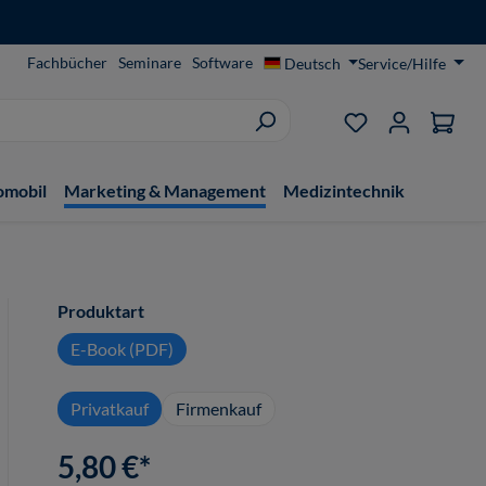
Fachbücher
Seminare
Software
Deutsch
Service/Hilfe
Du hast 0 Produ
omobil
Marketing & Management
Medizintechnik
auswählen
Produktart
E-Book (PDF)
Privatkauf
Firmenkauf
5,80 €*