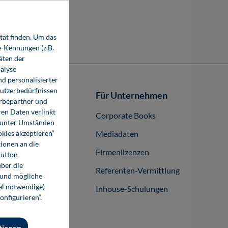
tät finden. Um das
e-Kennungen (z.B.
äten der
alyse
d personalisierter
Nutzerbedürfnissen
Autor-/innen
Für Unternehmen
erbepartner und
en Daten verlinkt
buch publizieren
Corporate Books
o unter Umständen
okies akzeptieren“
Mediadaten
ionen an die
Firmenlizenzen
Button
ber die
Referenten-Vermittlung
 und mögliche
nal notwendige)
Inhouse-Schulungen
onfigurieren“.
tieren