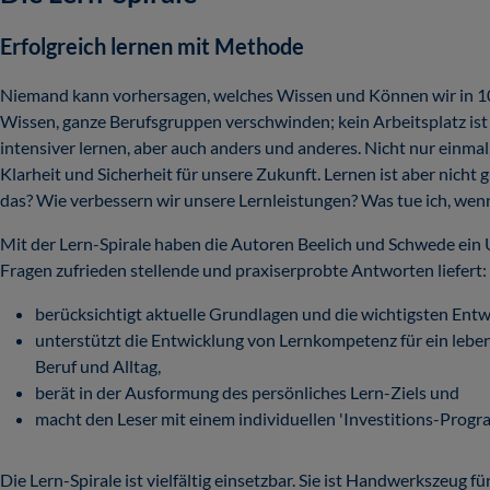
Erfolgreich lernen mit Methode
Niemand kann vorhersagen, welches Wissen und Können wir in 10 J
Wissen, ganze Berufsgruppen verschwinden; kein Arbeitsplatz ist
intensiver lernen, aber auch anders und anderes. Nicht nur einma
Klarheit und Sicherheit für unsere Zukunft. Lernen ist aber nicht g
das? Wie verbessern wir unsere Lernleistungen? Was tue ich, wenn
Mit der Lern-Spirale haben die Autoren Beelich und Schwede ein 
Fragen zufrieden stellende und praxiserprobte Antworten liefert:
berücksichtigt aktuelle Grundlagen und die wichtigsten Entw
unterstützt die Entwicklung von Lernkompetenz für ein leben
Beruf und Alltag,
berät in der Ausformung des persönliches Lern-Ziels und
macht den Leser mit einem individuellen 'Investitions-Progr
Die Lern-Spirale ist vielfältig einsetzbar. Sie ist Handwerkszeug