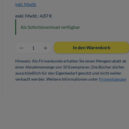
inkl. MwSt.
exkl. MwSt.: 4,87 €
Als Sofortdownload verfügbar
Produkt Anzahl: Gib den gewünschten 
In den Warenkorb
Hinweis: Als Firmenkunde erhalten Sie einen Mengenrabatt ab
einer Abnahmemenge von 10 Exemplaren. Die Bücher dürfen
ausschließlich für den Eigenbedarf genutzt und nicht weiter
verkauft werden. Weitere Informationen unter
Firmenlizenzen