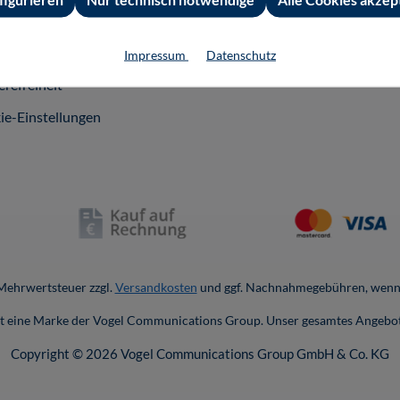
andkosten
nschutz
Impressum
Datenschutz
erefreiheit
ie-Einstellungen
. Mehrwertsteuer zzgl.
Versandkosten
und ggf. Nachnahmegebühren, wenn 
ist eine Marke der Vogel Communications Group. Unser gesamtes Angebot
Copyright © 2026 Vogel Communications Group GmbH & Co. KG