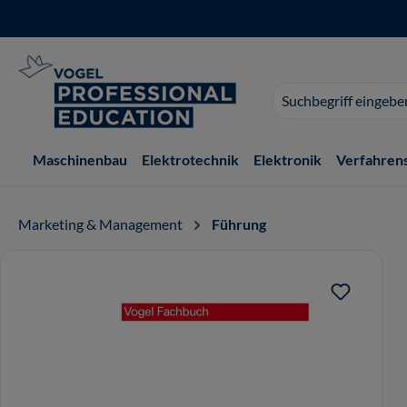
 Hauptinhalt springen
Zur Suche springen
Zur Hauptnavigation springen
Suchvorschläge
erscheinen
während
der
Maschinenbau
Elektrotechnik
Elektronik
Verfahren
Eingabe.
Marketing & Management
Führung
Bildergalerie überspringen