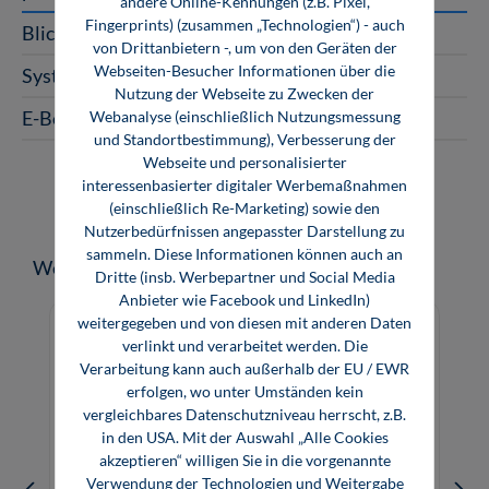
andere Online-Kennungen (z.B. Pixel,
Fingerprints) (zusammen „Technologien“) - auch
Blick ins Buch
von Drittanbietern -, um von den Geräten der
Webseiten-Besucher Informationen über die
Systemanforderungen für E-Books
Nutzung der Webseite zu Zwecken der
E-Book-Code einlösen
Webanalyse (einschließlich Nutzungsmessung
und Standortbestimmung), Verbesserung der
Webseite und personalisierter
interessenbasierter digitaler Werbemaßnahmen
(einschließlich Re-Marketing) sowie den
Nutzerbedürfnissen angepasster Darstellung zu
sammeln. Diese Informationen können auch an
Produktgalerie überspringen
Weitere Medien zum Thema
Dritte (insb. Werbepartner und Social Media
Anbieter wie Facebook und LinkedIn)
weitergegeben und von diesen mit anderen Daten
verlinkt und verarbeitet werden. Die
Verarbeitung kann auch außerhalb der EU / EWR
erfolgen, wo unter Umständen kein
vergleichbares Datenschutzniveau herrscht, z.B.
in den USA. Mit der Auswahl „Alle Cookies
akzeptieren“ willigen Sie in die vorgenannte
Verwendung der Technologien und Weitergabe