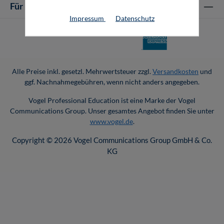
Für Unternehmen
Impressum
Datenschutz
Alle Preise inkl. gesetzl. Mehrwertsteuer zzgl.
Versandkosten
und
ggf. Nachnahmegebühren, wenn nicht anders angegeben.
Vogel Professional Education ist eine Marke der Vogel
Communications Group. Unser gesamtes Angebot finden Sie unter
www.vogel.de
.
Copyright © 2026 Vogel Communications Group GmbH & Co.
KG