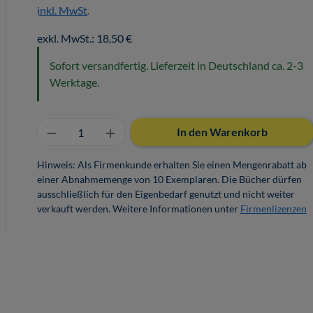
inkl. MwSt.
exkl. MwSt.: 18,50 €
Sofort versandfertig. Lieferzeit in Deutschland ca. 2-3
Werktage.
Produkt Anzahl: Gib den gewünschten 
In den Warenkorb
Hinweis: Als Firmenkunde erhalten Sie einen Mengenrabatt ab
einer Abnahmemenge von 10 Exemplaren. Die Bücher dürfen
ausschließlich für den Eigenbedarf genutzt und nicht weiter
verkauft werden. Weitere Informationen unter
Firmenlizenzen