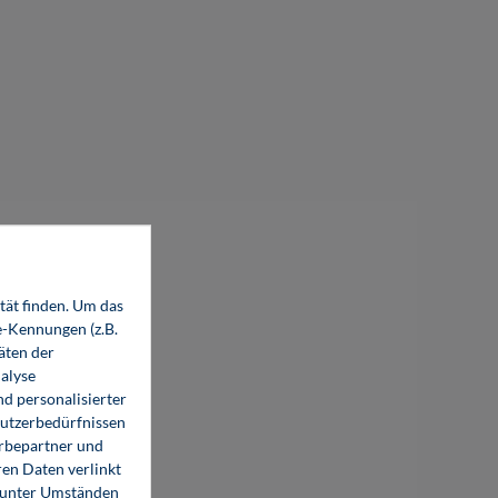
tät finden. Um das
e-Kennungen (z.B.
äten der
alyse
d personalisierter
Nutzerbedürfnissen
erbepartner und
en Daten verlinkt
o unter Umständen