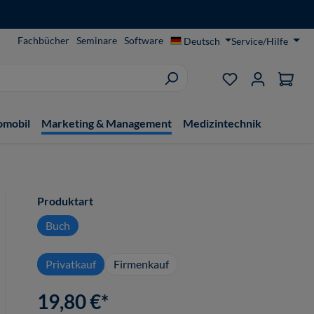
Fachbücher
Seminare
Software
Deutsch
Service/Hilfe
Du hast 0 Produ
omobil
Marketing & Management
Medizintechnik
auswählen
Produktart
Buch
Privatkauf
Firmenkauf
19,80 €*