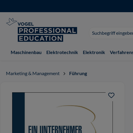
 Hauptinhalt springen
Zur Suche springen
Zur Hauptnavigation springen
Suchvorschläge
erscheinen
während
der
Maschinenbau
Elektrotechnik
Elektronik
Verfahren
Eingabe.
Marketing & Management
Führung
Bildergalerie überspringen