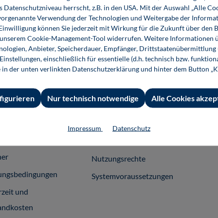
s Datenschutzniveau herrscht, z.B. in den USA. Mit der Auswahl „Alle Co
ie vorgenannte Verwendung der Technologien und Weitergabe der Informat
 Einwilligung können Sie jederzeit mit Wirkung für die Zukunft über den 
n unserem Cookie-Management-Tool widerrufen. Weitere Informationen ü
ologien, Anbieter, Speicherdauer, Empfänger, Drittstaatenübermittlung
instellungen, einschließlich für essentielle (d.h. technisch bzw. funktio
 Informationen
Shop-Service
Für 
e in der unten verlinkten Datenschutzerklärung und hinter dem Button „K
essum
Ansprechpartner
Fach
figurieren
Nur technisch notwendige
Alle Cookies akzep
emeine
Support
häftsbedingungen
InfoClick
Impressum
Datenschutz
rag widerrufen
Prüfstückbestellung
ner
Nutzungsrechte
ungsbedingungen
Systemvoraussetzungen
rzeit und
andkosten