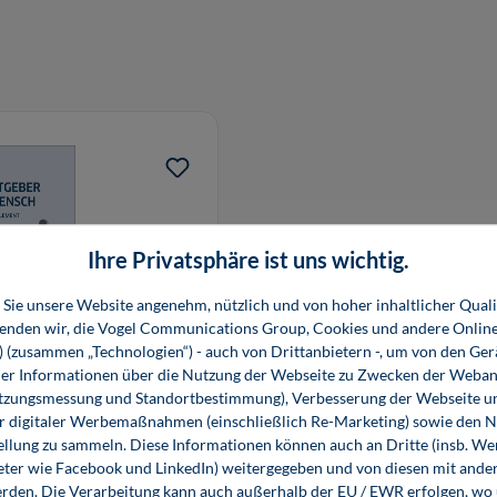
Ihre Privatsphäre ist uns wichtig.
Sie unsere Website angenehm, nützlich und von hoher inhaltlicher Quali
wenden wir, die Vogel Communications Group, Cookies und andere Onlin
s) (zusammen „Technologien“) - auch von Drittanbietern -, um von den Ger
r Informationen über die Nutzung der Webseite zu Zwecken der Weban
Mensch
utzungsmessung und Standortbestimmung), Verbesserung der Webseite un
er digitaler Werbemaßnahmen (einschließlich Re-Marketing) sowie den 
ellung zu sammeln. Diese Informationen können auch an Dritte (insb. W
eter wie Facebook und LinkedIn) weitergegeben und von diesen mit ander
erden. Die Verarbeitung kann auch außerhalb der EU / EWR erfolgen, w