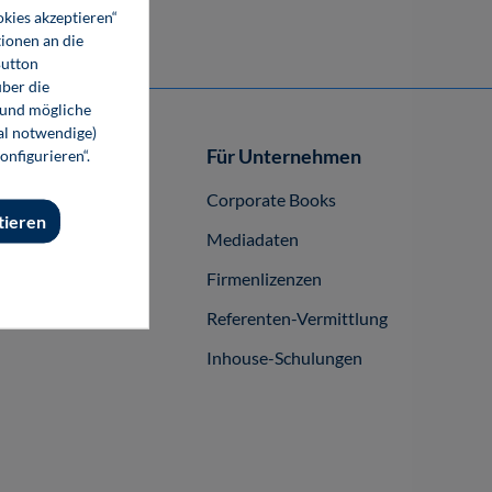
okies akzeptieren“
ionen an die
Button
ber die
 und mögliche
nal notwendige)
Autor-/innen
Für Unternehmen
onfigurieren“.
buch publizieren
Corporate Books
tieren
Mediadaten
Firmenlizenzen
Referenten-Vermittlung
Inhouse-Schulungen