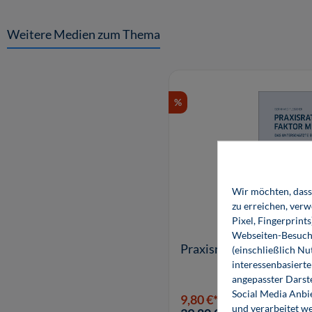
Weitere Medien zum Thema
Produktgalerie überspringen
%
Wir möchten, dass 
zu erreichen, ver
Pixel, Fingerprint
Webseiten-Besuche
Praxisratgeber Faktor 
(einschließlich N
interessenbasiert
angepasster Darst
Social Media Anbi
9,80 €*
9,80 €*
und verarbeitet w