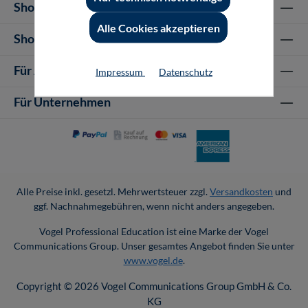
Shop Informationen
Alle Cookies akzeptieren
Shop-Service
Für Autor-/innen
Impressum
Datenschutz
Für Unternehmen
Alle Preise inkl. gesetzl. Mehrwertsteuer zzgl.
Versandkosten
und
ggf. Nachnahmegebühren, wenn nicht anders angegeben.
Vogel Professional Education ist eine Marke der Vogel
Communications Group. Unser gesamtes Angebot finden Sie unter
www.vogel.de
.
Copyright © 2026 Vogel Communications Group GmbH & Co.
KG