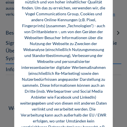
nützlich und von hoher inhaltlicher Qualität
einer Abnahmemenge von 10 Exemplaren. Die Bücher dürfen
finden. Um das zu erreichen, verwenden wir, die
ausschließlich für den Eigenbedarf genutzt und nicht weiter
Vogel Communications Group, Cookies und
verkauft werden. Weitere Informationen unter
Firmenlizenzen
andere Online-Kennungen (z.B. Pixel,
Fingerprints) (zusammen „Technologien“) - auch
von Drittanbietern -, um von den Geräten der
Beschreibung
Webseiten-Besucher Informationen über die
Signalintegrität Ein Fachbuch über die verlustfreie
Nutzung der Webseite zu Zwecken der
Webanalyse (einschließlich Nutzungsmessung
Übermittlung von Datenströmen In digitalen
und Standortbestimmung), Verbesserung der
Systemen werden große Datenm…
Mehr
Webseite und personalisierter
interessenbasierter digitaler Werbemaßnahmen
InfoClick
(einschließlich Re-Marketing) sowie den
Nutzerbedürfnissen angepasster Darstellung zu
sammeln. Diese Informationen können auch an
Dritte (insb. Werbepartner und Social Media
Anbieter wie Facebook und LinkedIn)
weitergegeben und von diesen mit anderen Daten
Produktgalerie überspringen
Weitere Medien zum Thema
verlinkt und verarbeitet werden. Die
Verarbeitung kann auch außerhalb der EU / EWR
erfolgen, wo unter Umständen kein
vergleichbares Datenschutzniveau herrscht, z.B.