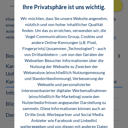
Produkt Anzahl: Gib den gewünschten Wert ei
In den Warenkorb
Ihre Privatsphäre ist uns wichtig.
Wir möchten, dass Sie unsere Website angenehm,
Hinweis: Als Firmenkunde erhalten Sie einen Mengenrabatt ab
nützlich und von hoher inhaltlicher Qualität
einer Abnahmemenge von 10 Exemplaren. Die Bücher dürfen
finden. Um das zu erreichen, verwenden wir, die
ausschließlich für den Eigenbedarf genutzt und nicht weiter
Vogel Communications Group, Cookies und
verkauft werden. Weitere Informationen unter
Firmenlizenzen
andere Online-Kennungen (z.B. Pixel,
Fingerprints) (zusammen „Technologien“) - auch
von Drittanbietern -, um von den Geräten der
Beschreibung
Webseiten-Besucher Informationen über die
Karosserie Reparatur & Lackierung inkl.
Nutzung der Webseite zu Zwecken der
Webanalyse (einschließlich Nutzungsmessung
Unfallschaden-Abwicklung Die Reparatur von
und Standortbestimmung), Verbesserung der
Karosserie und die Instandhaltung von Fah…
Mehr
Webseite und personalisierter
interessenbasierter digitaler Werbemaßnahmen
InfoClick
(einschließlich Re-Marketing) sowie den
Nutzerbedürfnissen angepasster Darstellung zu
Blick ins Buch
sammeln. Diese Informationen können auch an
Demo-Version
Dritte (insb. Werbepartner und Social Media
Anbieter wie Facebook und LinkedIn)
weitergegeben und von diesen mit anderen Daten