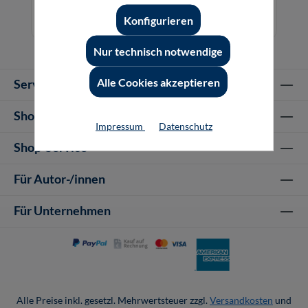
19,80 €*
Konfigurieren
89,00 €*
E-Book (PDF)
Nur technisch notwendige
Alle Cookies akzeptieren
Service-Hotline
Shop Informationen
Impressum
Datenschutz
Shop-Service
Für Autor-/innen
Für Unternehmen
Alle Preise inkl. gesetzl. Mehrwertsteuer zzgl.
Versandkosten
und