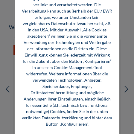
verlinkt und verarbeitet werden. Die
Verarbeitung kann auch außerhalb der EU / EWR
erfolgen, wo unter Umständen kein
vergleichbares Datenschutzniveau herrscht, z.B.
Produktgalerie überspringen
Weitere Medien zum Thema
in den USA. Mit der Auswahl „Alle Cookies
akzeptieren“ willigen Sie in die vorgenannte
Verwendung der Technologien und Weitergabe
der Informationen an die Dritten ein. Diese
%
Einwilligung können Sie jederzeit mit Wirkung
für die Zukunft über den Button „Konfigurieren“
in unserem Cookie-Management-Tool
widerrufen. Weitere Informationen über die
verwendeten Technologien, Anbieter,
Speicherdauer, Empfänger,
Drittstaatenübermittlung und mögliche
Änderungen Ihrer Einstellungen, einschließlich
für essentielle (d.h. technisch bzw. funktional
notwendige) Cookies, finden Sie in der unten
Lackleitfaden
verlinkten Datenschutzerklärung und hinter dem
Button „Konfigurieren“.